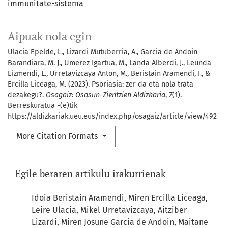
immunitate-sistema
Aipuak nola egin
Ulacia Epelde, L., Lizardi Mutuberria, A., Garcia de Andoin
Barandiara, M. J., Umerez Igartua, M., Landa Alberdi, J., Leunda
Eizmendi, L., Urretavizcaya Anton, M., Beristain Aramendi, I., &
Ercilla Liceaga, M. (2023). Psoriasia: zer da eta nola trata
dezakegu?.
Osagaiz: Osasun-Zientzien Aldizkaria
,
7
(1).
Berreskuratua -(e)tik
https://aldizkariak.ueu.eus/index.php/osagaiz/article/view/492
More Citation Formats
Egile beraren artikulu irakurrienak
Idoia Beristain Aramendi, Miren Ercilla Liceaga,
Leire Ulacia, Mikel Urretavizcaya, Aitziber
Lizardi, Miren Josune Garcia de Andoin, Maitane