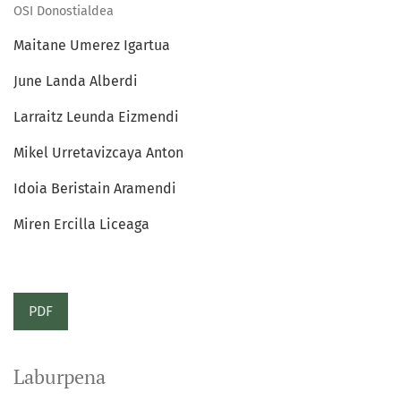
OSI Donostialdea
Maitane Umerez Igartua
June Landa Alberdi
Larraitz Leunda Eizmendi
Mikel Urretavizcaya Anton
Idoia Beristain Aramendi
Miren Ercilla Liceaga
PDF
Laburpena