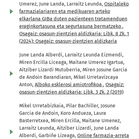
Umerez, June Landa, Larraitz Leunda,
Ospitaleko
farmazialariaren eta medikuaren arteko
elkarlana GIBa duten pazienteen tratamenduen
eraginkortasuna eta segurtasuna bermatzeko
,
Osagaiz: osasun-zientzien aldizkaria: Libk. 8 Zk. 1
(2024): Osagaiz: osasun-zientzien aldizkaria
June Landa Alberdi, Larraitz Leunda Eizmendi,
Miren Ercilla Liceaga, Maitane Umerez Igartua,
Aitziber Lizardi Mutuberria, Miren Josune Garcia
de Andoin Barandiaran, Mikel Urretavizcaya
Anton,
Alboko esklerosi amiotrofikoa
,
Osagaiz:
osasun-zientzien aldizkaria: Libk. 3 Zk. 2 (2019)
Mikel Urretabizkaia, Pilar Bachiller, Josune
Garcia de Andoin, Koro Andueza, Laura
Basterretxea, Miren Ercilla, Maitane Umenez,
Larraitz Leunda, Aitziber Lizardi, June Landa
Alberdi, Garbiñe Lizeaga,
Online farmazia-arreta