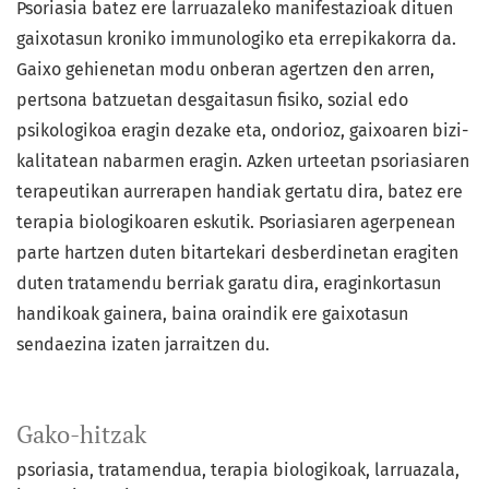
Psoriasia batez ere larruazaleko manifestazioak dituen
gaixotasun kroniko immunologiko eta errepikakorra da.
Gaixo gehienetan modu onberan agertzen den arren,
pertsona batzuetan desgaitasun fisiko, sozial edo
psikologikoa eragin dezake eta, ondorioz, gaixoaren bizi-
kalitatean nabarmen eragin. Azken urteetan psoriasiaren
terapeutikan aurrerapen handiak gertatu dira, batez ere
terapia biologikoaren eskutik. Psoriasiaren agerpenean
parte hartzen duten bitartekari desberdinetan eragiten
duten tratamendu berriak garatu dira, eraginkortasun
handikoak gainera, baina oraindik ere gaixotasun
sendaezina izaten jarraitzen du.
Gako-hitzak
psoriasia
tratamendua
terapia biologikoak
larruazala