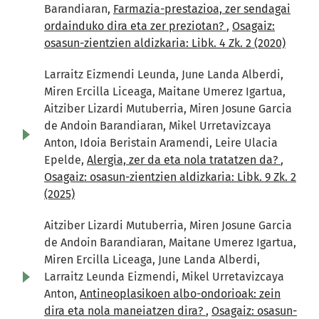
Barandiaran,
Farmazia-prestazioa, zer sendagai
ordainduko dira eta zer preziotan?
,
Osagaiz:
osasun-zientzien aldizkaria: Libk. 4 Zk. 2 (2020)
Larraitz Eizmendi Leunda, June Landa Alberdi,
Miren Ercilla Liceaga, Maitane Umerez Igartua,
Aitziber Lizardi Mutuberria, Miren Josune Garcia
de Andoin Barandiaran, Mikel Urretavizcaya
Anton, Idoia Beristain Aramendi, Leire Ulacia
Epelde,
Alergia, zer da eta nola tratatzen da?
,
Osagaiz: osasun-zientzien aldizkaria: Libk. 9 Zk. 2
(2025)
Aitziber Lizardi Mutuberria, Miren Josune Garcia
de Andoin Barandiaran, Maitane Umerez Igartua,
Miren Ercilla Liceaga, June Landa Alberdi,
Larraitz Leunda Eizmendi, Mikel Urretavizcaya
Anton,
Antineoplasikoen albo-ondorioak: zein
dira eta nola maneiatzen dira?
,
Osagaiz: osasun-