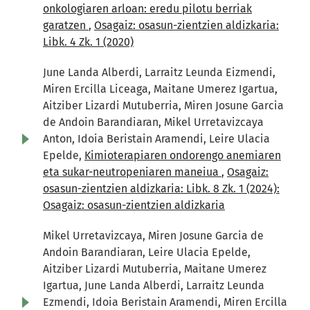
onkologiaren arloan: eredu pilotu berriak
garatzen
,
Osagaiz: osasun-zientzien aldizkaria:
Libk. 4 Zk. 1 (2020)
June Landa Alberdi, Larraitz Leunda Eizmendi,
Miren Ercilla Liceaga, Maitane Umerez Igartua,
Aitziber Lizardi Mutuberria, Miren Josune Garcia
de Andoin Barandiaran, Mikel Urretavizcaya
Anton, Idoia Beristain Aramendi, Leire Ulacia
Epelde,
Kimioterapiaren ondorengo anemiaren
eta sukar-neutropeniaren maneiua
,
Osagaiz:
osasun-zientzien aldizkaria: Libk. 8 Zk. 1 (2024):
Osagaiz: osasun-zientzien aldizkaria
Mikel Urretavizcaya, Miren Josune Garcia de
Andoin Barandiaran, Leire Ulacia Epelde,
Aitziber Lizardi Mutuberria, Maitane Umerez
Igartua, June Landa Alberdi, Larraitz Leunda
Ezmendi, Idoia Beristain Aramendi, Miren Ercilla