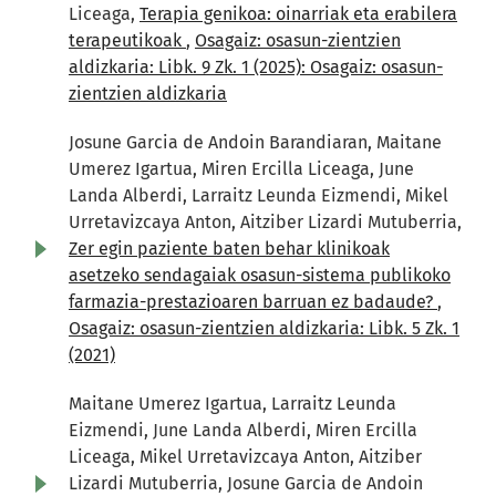
Liceaga,
Terapia genikoa: oinarriak eta erabilera
terapeutikoak
,
Osagaiz: osasun-zientzien
aldizkaria: Libk. 9 Zk. 1 (2025): Osagaiz: osasun-
zientzien aldizkaria
Josune Garcia de Andoin Barandiaran, Maitane
Umerez Igartua, Miren Ercilla Liceaga, June
Landa Alberdi, Larraitz Leunda Eizmendi, Mikel
Urretavizcaya Anton, Aitziber Lizardi Mutuberria,
Zer egin paziente baten behar klinikoak
asetzeko sendagaiak osasun-sistema publikoko
farmazia-prestazioaren barruan ez badaude?
,
Osagaiz: osasun-zientzien aldizkaria: Libk. 5 Zk. 1
(2021)
Maitane Umerez Igartua, Larraitz Leunda
Eizmendi, June Landa Alberdi, Miren Ercilla
Liceaga, Mikel Urretavizcaya Anton, Aitziber
Lizardi Mutuberria, Josune Garcia de Andoin