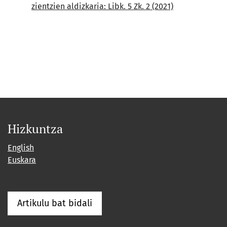
zientzien aldizkaria: Libk. 5 Zk. 2 (2021)
Hizkuntza
English
Euskara
Artikulu bat bidali