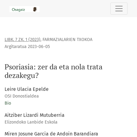
Psoriasia: zer da eta nola trata dezakegu?
LIBK. 7 ZK. 1 (2023)
,
FARMAZIALARIEN TXOKOA
Argitaratua 2023-06-05
Psoriasia: zer da eta nola trata
dezakegu?
Leire Ulacia Epelde
OSI Donostialdea
Bio
Aitziber Lizardi Mutuberria
Elizondoko Lanbide Eskola
Miren Josune Garcia de Andoin Barandiara