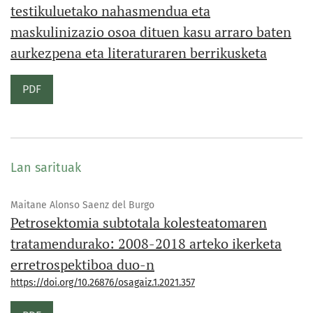
testikuluetako nahasmendua eta
maskulinizazio osoa dituen kasu arraro baten
aurkezpena eta literaturaren berrikusketa
PDF
Lan sarituak
Maitane Alonso Saenz del Burgo
Petrosektomia subtotala kolesteatomaren
tratamendurako: 2008-2018 arteko ikerketa
erretrospektiboa duo-n
https://doi.org/10.26876/osagaiz.1.2021.357