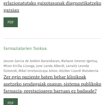
erlazionatutako gaixotasunak diagnostikatzeko
garaian
PDF
Farmazialarien Txokoa
Josune Garcia de Andoin Barandiaran, Maitane Umerez Igartua,
Miren Ercilla Liceaga, June Landa Alberdi, Larraitz Leunda
Eizmendi, Mikel Urretavizcaya Anton, Aitziber Lizardi Mutuberria
Zer egin paziente baten behar klinikoak
asetzeko sendagaiak osasun-sistema publikoko
farmazia-prestazioaren barruan ez badaude?
PDF