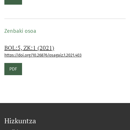
Zenbaki osoa
BOL:5, ZK:1 (2021)
https://doi.org/10.26876/osagaiz.1.2021.403
PDF
Hizkuntza