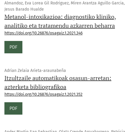
Almandoz, Eva Lorea Gil Rodriguez, Miren Arantza Aguillo Garcia,
Jesus Barado Hualde
Metanol-intoxikazioa: diagnostiko kliniko,
analitiko eta tratamendu azkarren beharra
https://doi.org/10.26876/osagaiz.1.2021.346
PDF
Adrian Zelaia Arieta-araunabeña
Itzultzaile automatikoak osasun-arretan:
azterketa bibliografikoa
https://doi.org/10.26876/osagaiz.1.2021.352
PDF
Ander Martin San Sebastian, Olatz Crende Arruabarrena, Patricia