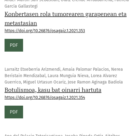
García Gallastegi
Konbertasen rola tumorearen garapenean eta
metastasian
https://doi.org/10.26876/osagaiz.1.2021.353
PDF
Larraitz Etxeberria Arizmendi, Amaia Palomar Palacios, Nerea
Beristain Mendizabal, Laura Munguia Nieva, Lorea Alvarez
Guerrico, Miguel Urtasun Ocariz, Jose Ramon Aginaga Badiola
Botulismoa, kasu bat oinarri hartuta
https://doi.org/10.26876/osagaiz.1.2021.354
PDF