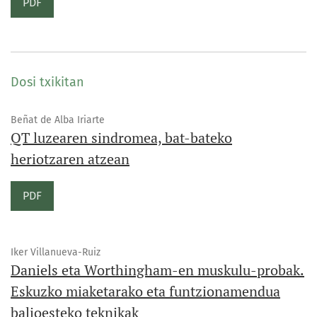
PDF
Dosi txikitan
Beñat de Alba Iriarte
QT luzearen sindromea, bat-bateko
heriotzaren atzean
PDF
Iker Villanueva-Ruiz
Daniels eta Worthingham-en muskulu-probak.
Eskuzko miaketarako eta funtzionamendua
balioesteko teknikak