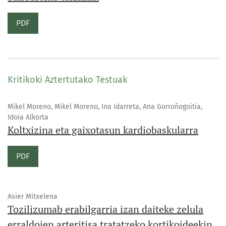
PDF
Kritikoki Aztertutako Testuak
Mikel Moreno, Mikel Moreno, Ina Idarreta, Ana Gorroñogoitia,
Idoia Alkorta
Koltxizina eta gaixotasun kardiobaskularra
PDF
Asier Mitxelena
Tozilizumab erabilgarria izan daiteke zelula
erraldoien arteritisa tratatzeko kortikoideekin