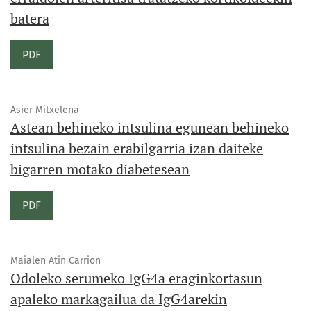
batera
PDF
Asier Mitxelena
Astean behineko intsulina egunean behineko
intsulina bezain erabilgarria izan daiteke
bigarren motako diabetesean
PDF
Maialen Atin Carrion
Odoleko serumeko IgG4a eraginkortasun
apaleko markagailua da IgG4arekin