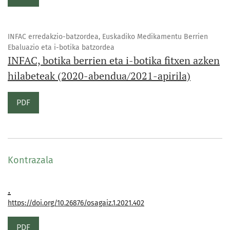
INFAC erredakzio-batzordea, Euskadiko Medikamentu Berrien
Ebaluazio eta i-botika batzordea
INFAC, botika berrien eta i-botika fitxen azken
hilabeteak (2020-abendua/2021-apirila)
PDF
Kontrazala
.
https://doi.org/10.26876/osagaiz.1.2021.402
PDF