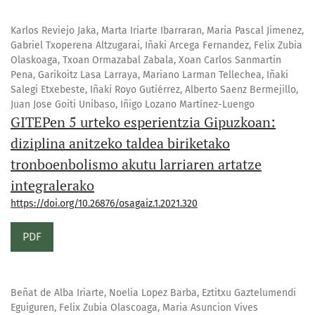
Karlos Reviejo Jaka, Marta Iriarte Ibarraran, Maria Pascal Jimenez,
Gabriel Txoperena Altzugarai, Iñaki Arcega Fernandez, Felix Zubia
Olaskoaga, Txoan Ormazabal Zabala, Xoan Carlos Sanmartin
Pena, Garikoitz Lasa Larraya, Mariano Larman Tellechea, Iñaki
Salegi Etxebeste, Iñaki Royo Gutiérrez, Alberto Saenz Bermejillo,
Juan Jose Goiti Unibaso, Iñigo Lozano Martínez-Luengo
GITEPen 5 urteko esperientzia Gipuzkoan:
diziplina anitzeko taldea biriketako
tronboenbolismo akutu larriaren artatze
integralerako
https://doi.org/10.26876/osagaiz.1.2021.320
PDF
Beñat de Alba Iriarte, Noelia Lopez Barba, Eztitxu Gaztelumendi
Eguiguren, Felix Zubia Olascoaga, Maria Asuncion Vives