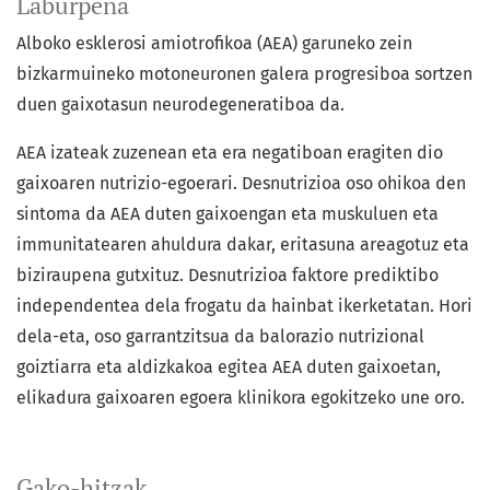
Laburpena
Alboko esklerosi amiotrofikoa (AEA) garuneko zein
bizkarmuineko motoneuronen galera progresiboa sortzen
duen gaixotasun neurodegeneratiboa da.
AEA izateak zuzenean eta era negatiboan eragiten dio
gaixoaren nutrizio-egoerari. Desnutrizioa oso ohikoa den
sintoma da AEA duten gaixoengan eta muskuluen eta
immunitatearen ahuldura dakar, eritasuna areagotuz eta
biziraupena gutxituz. Desnutrizioa faktore prediktibo
independentea dela frogatu da hainbat ikerketatan. Hori
dela-eta, oso garrantzitsua da balorazio nutrizional
goiztiarra eta aldizkakoa egitea AEA duten gaixoetan,
elikadura gaixoaren egoera klinikora egokitzeko une oro.
Gako-hitzak