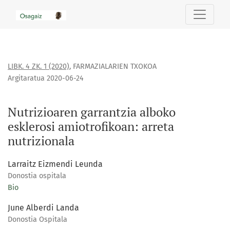
Nutrizioaren garrantzia alboko esklerosi amiotrofikoan: arre
LIBK. 4 ZK. 1 (2020)
,
FARMAZIALARIEN TXOKOA
Argitaratua 2020-06-24
Nutrizioaren garrantzia alboko
esklerosi amiotrofikoan: arreta
nutrizionala
Larraitz Eizmendi Leunda
Donostia ospitala
Bio
June Alberdi Landa
Donostia Ospitala