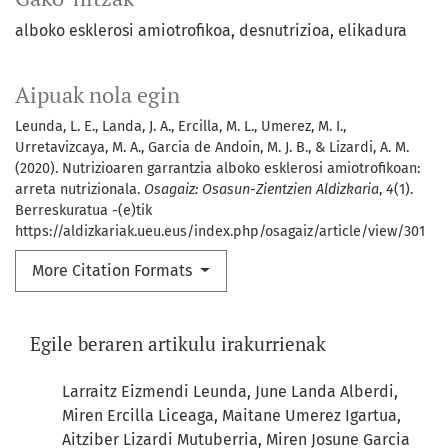
alboko esklerosi amiotrofikoa
desnutrizioa
elikadura
Aipuak nola egin
Leunda, L. E., Landa, J. A., Ercilla, M. L., Umerez, M. I.,
Urretavizcaya, M. A., Garcia de Andoin, M. J. B., & Lizardi, A. M.
(2020). Nutrizioaren garrantzia alboko esklerosi amiotrofikoan:
arreta nutrizionala.
Osagaiz: Osasun-Zientzien Aldizkaria
,
4
(1).
Berreskuratua -(e)tik
https://aldizkariak.ueu.eus/index.php/osagaiz/article/view/301
More Citation Formats
Egile beraren artikulu irakurrienak
Larraitz Eizmendi Leunda, June Landa Alberdi,
Miren Ercilla Liceaga, Maitane Umerez Igartua,
Aitziber Lizardi Mutuberria, Miren Josune Garcia