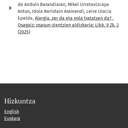
de Andoin Barandiaran, Mikel Urretavizcaya
Anton, Idoia Beristain Aramendi, Leire Ulacia
Epelde,
Alergia, zer da eta nola tratatzen da?
,
Osagaiz: osasun-zientzien aldizkaria: Libk. 9 Zk. 2
(2025)
Hizkuntza
English
Euskara