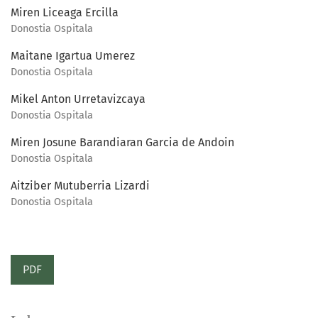
Miren Liceaga Ercilla
Donostia Ospitala
Maitane Igartua Umerez
Donostia Ospitala
Mikel Anton Urretavizcaya
Donostia Ospitala
Miren Josune Barandiaran Garcia de Andoin
Donostia Ospitala
Aitziber Mutuberria Lizardi
Donostia Ospitala
PDF