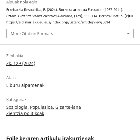
Aipuak nola egin
Etxebarria Respaldiza, E. (2024). Borroka armatua Euskadin (1967-2011).
Uztaro. Giza Eta Gizarte-Zientzien Aldizkaria
, (129), 111–114. Berreskuratua -(e)tik
https://aldizkariak.ueu.eus/index.php/uztaro/article/view/5094
More Citation Formats
Zenbakia
Zk. 129 (2024)
Atala
Liburu aipamenak
Kategoriak
Soziologia. Populazioa. Gizarte-lana
Zientzia politikoak
Egile beraren artikulu irakurrienak