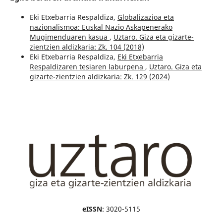
Eki Etxebarria Respaldiza,
Globalizazioa eta
nazionalismoa: Euskal Nazio Askapenerako
Mugimenduaren kasua
,
Uztaro. Giza eta gizarte-
zientzien aldizkaria: Zk. 104 (2018)
Eki Etxebarria Respaldiza,
Eki Etxebarria
Respaldizaren tesiaren laburpena
,
Uztaro. Giza eta
gizarte-zientzien aldizkaria: Zk. 129 (2024)
eISSN
: 3020-5115