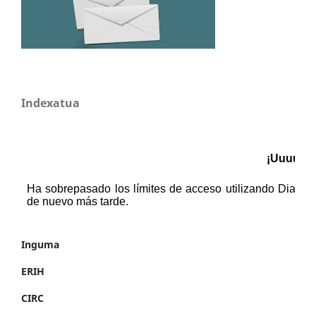
Indexatua
Inguma
ERIH
CIRC