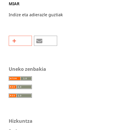
MIAR
Indize eta adierazle guztiak
Uneko zenbakia
Hizkuntza