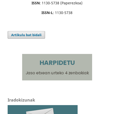
ISSN
: 1130-5738 (Paperezkoa)
ISSN-L
: 1130-5738
Artikulu bat bidali
Iradokizunak