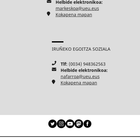
Helbide elektronikoa:
markeskoa@ueu.eus
Kokapena mapan
IRUÑEKO EGOITZA SOZIALA
Tlf:
(0034) 948362563
Helbide elektronikoa:
nafarroa@ueu.eus
Kokapena mapan