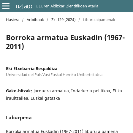
UEUren Aldizkari Zientifikoen Ataria
Hasiera
/
Artxiboak
/
Zk. 129 (2024)
/
Liburu aipamenak
Borroka armatua Euskadin (1967-
2011)
Eki Etxebarria Respaldiza
Universidad del País Vas/Euskal Herriko Unibertsitatea
Gako-hitzak:
Jarduera armatua, Indarkeria politikoa, Etika
iraultzailea, Euskal gatazka
Laburpena
Borroka armatua Euskadin (1967-2011) liburu aipamena