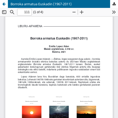
Borroka armatua Euskadin (1967-2011)