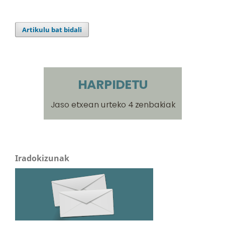
Artikulu bat bidali
Iradokizunak