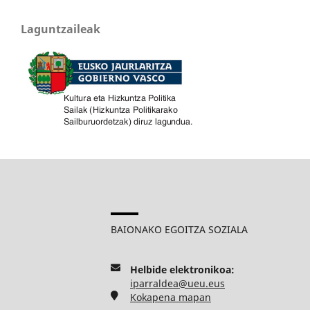
Laguntzaileak
BAIONAKO EGOITZA SOZIALA
Helbide elektronikoa:
iparraldea@ueu.eus
Kokapena mapan