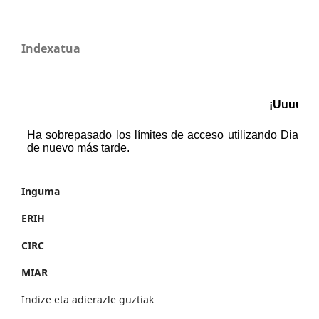
Indexatua
Inguma
ERIH
CIRC
MIAR
Indize eta adierazle guztiak