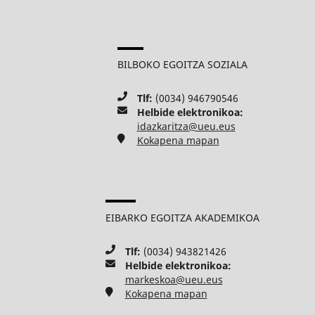
BILBOKO EGOITZA SOZIALA
Tlf:
(0034) 946790546
Helbide elektronikoa:
idazkaritza@ueu.eus
Kokapena mapan
EIBARKO EGOITZA AKADEMIKOA
Tlf:
(0034) 943821426
Helbide elektronikoa:
markeskoa@ueu.eus
Kokapena mapan