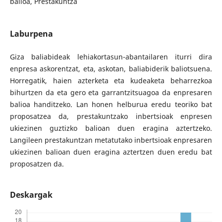
balioa, Prestakuntza
Laburpena
Giza baliabideak lehiakortasun-abantailaren iturri dira
enpresa askorentzat, eta, askotan, baliabiderik baliotsuena.
Horregatik, haien azterketa eta kudeaketa beharrezkoa
bihurtzen da eta gero eta garrantzitsuagoa da enpresaren
balioa handitzeko. Lan honen helburua eredu teoriko bat
proposatzea da, prestakuntzako inbertsioak enpresen
ukiezinen guztizko balioan duen eragina aztertzeko.
Langileen prestakuntzan metatutako inbertsioak enpresaren
ukiezinen balioan duen eragina aztertzen duen eredu bat
proposatzen da.
Deskargak