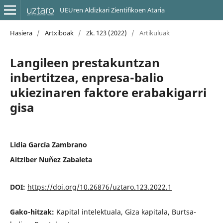
UEUren Aldizkari Zientifikoen Ataria
Hasiera
/
Artxiboak
/
Zk. 123 (2022)
/
Artikuluak
Langileen prestakuntzan
inbertitzea, enpresa-balio
ukiezinaren faktore erabakigarri
gisa
Lidia García Zambrano
Aitziber Nuñez Zabaleta
DOI:
https://doi.org/10.26876/uztaro.123.2022.1
Gako-hitzak:
Kapital intelektuala, Giza kapitala, Burtsa-