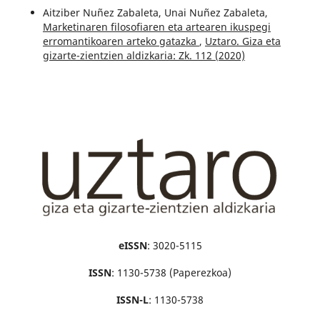
Aitziber Nuñez Zabaleta, Unai Nuñez Zabaleta,
Marketinaren filosofiaren eta artearen ikuspegi
erromantikoaren arteko gatazka
,
Uztaro. Giza eta
gizarte-zientzien aldizkaria: Zk. 112 (2020)
eISSN
: 3020-5115
ISSN
: 1130-5738 (Paperezkoa)
ISSN-L
: 1130-5738