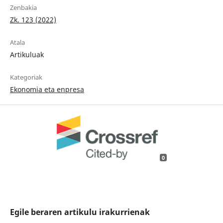
Zenbakia
Zk. 123 (2022)
Atala
Artikuluak
Kategoriak
Ekonomia eta enpresa
0
Egile beraren artikulu irakurrienak