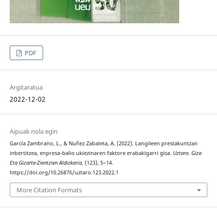
PDF
Argitaratua
2022-12-02
Aipuak nola egin
García Zambrano, L., & Nuñez Zabaleta, A. (2022). Langileen prestakuntzan
inbertitzea, enpresa-balio ukiezinaren faktore erabakigarri gisa.
Uztaro. Giza
Eta Gizarte-Zientzien Aldizkaria
, (123), 5–14.
https://doi.org/10.26876/uztaro.123.2022.1
More Citation Formats