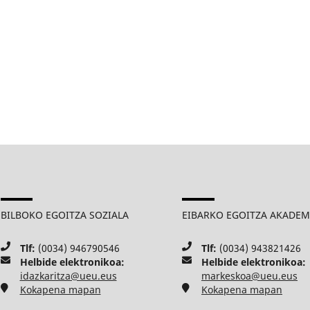
BILBOKO EGOITZA SOZIALA
EIBARKO EGOITZA AKADE
Tlf:
(0034) 946790546
Tlf:
(0034) 943821426
Helbide elektronikoa:
Helbide elektronikoa:
idazkaritza@ueu.eus
markeskoa@ueu.eus
Kokapena mapan
Kokapena mapan