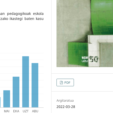
man pedagogikoak eskola
zako ikastegi baten kasu
PDF
Argitaratua
2022-03-28