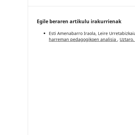
Egile beraren artikulu irakurrienak
Esti Amenabarro Iraola, Leire Urretabizkai
harreman pedagogikoen analisia
,
Uztaro.