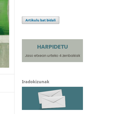
Artikulu bat bidali
Iradokizunak