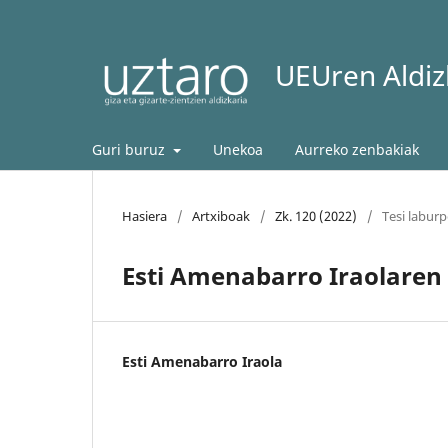
UEUren Aldizk
Guri buruz
Unekoa
Aurreko zenbakiak
Hasiera
/
Artxiboak
/
Zk. 120 (2022)
/
Tesi labur
Esti Amenabarro Iraolaren
Esti Amenabarro Iraola