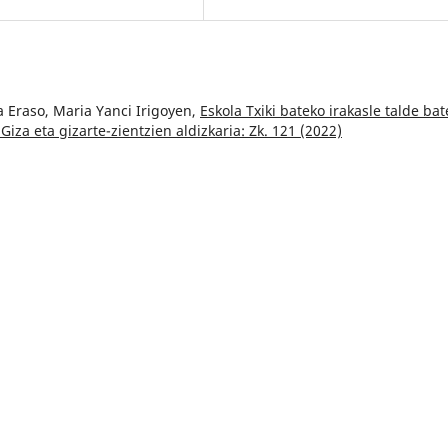
a Eraso, Maria Yanci Irigoyen,
Eskola Txiki bateko irakasle talde ba
 Giza eta gizarte-zientzien aldizkaria: Zk. 121 (2022)