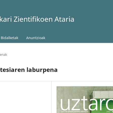
ari Zientifikoen Ataria
Bidalketak
Anuntzioak
penak
 tesiaren laburpena