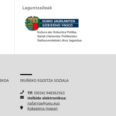
Laguntzaileak
MIKOA
IRUÑEKO EGOITZA SOZIALA
Tlf:
(0034) 948362563
Helbide elektronikoa:
nafarroa@ueu.eus
Kokapena mapan