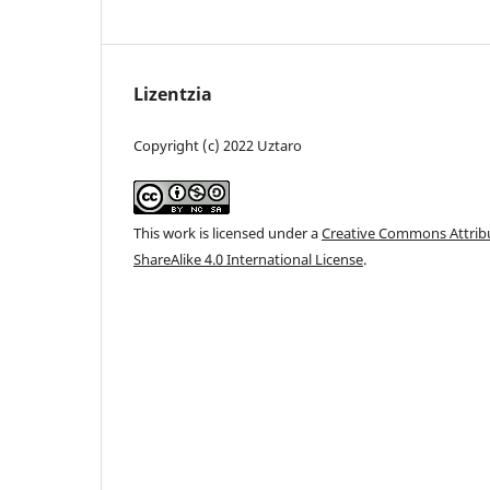
Lizentzia
Copyright (c) 2022 Uztaro
This work is licensed under a
Creative Commons Attri
ShareAlike 4.0 International License
.