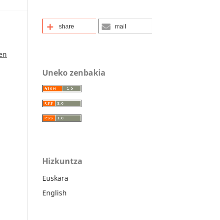
share
mail
ten
Uneko zenbakia
Hizkuntza
Euskara
English