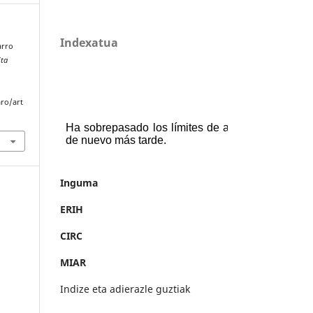
Indexatua
arro
Eta
aro/art
Inguma
ERIH
CIRC
MIAR
Indize eta adierazle guztiak