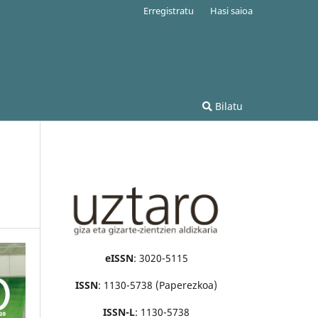
Erregistratu
Hasi saioa
Bilatu
eISSN
: 3020-5115
ISSN
: 1130-5738 (Paperezkoa)
ISSN-L
: 1130-5738