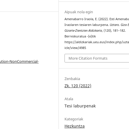
Aipuak nola egin
Amenabarro Iraola, E. (2022). Esti Amenab
Iraolaren tesiaren laburpena.
Uztaro. Giza 
Gizarte-Zientzien Aldizkaria
, (120), 181–182.
Berreskuratua -(e)tik
https://aldizkariak.ueu.eus/index.php/uzt
icle/view/4985
More Citation Formats
bution-NonCommercial-
Zenbakia
Zk. 120 (2022)
Atala
Tesi laburpenak
Kategoriak
Hezkuntza