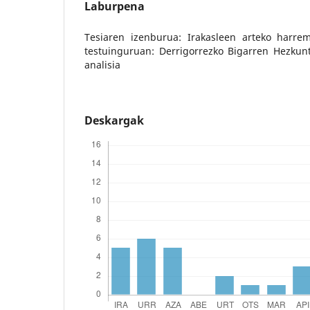
Laburpena
Tesiaren izenburua: Irakasleen arteko harre
testuinguruan: Derrigorrezko Bigarren Hezkunt
analisia
Deskargak