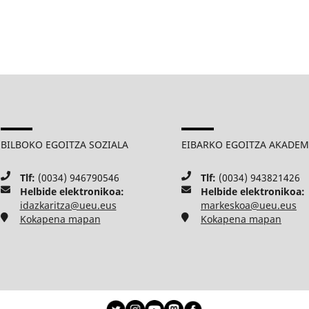
BILBOKO EGOITZA SOZIALA
EIBARKO EGOITZA AKADE
Tlf:
(0034) 946790546
Tlf:
(0034) 943821426
Helbide elektronikoa:
Helbide elektronikoa:
idazkaritza@ueu.eus
markeskoa@ueu.eus
Kokapena mapan
Kokapena mapan