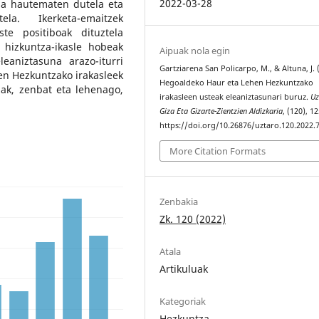
2022-03-28
sa hautematen dutela eta
la. Ikerketa-emaitzek
te positiboak dituztela
 hizkuntza-ikasle hobeak
Aipuak nola egin
leaniztasuna arazo-iturri
Gartziarena San Policarpo, M., & Altuna, J. 
en Hezkuntzako irakasleek
Hegoaldeko Haur eta Lehen Hezkuntzako
ak, zenbat eta lehenago,
irakasleen usteak eleaniztasunari buruz.
Uz
Giza Eta Gizarte-Zientzien Aldizkaria
, (120), 1
https://doi.org/10.26876/uztaro.120.2022.
More Citation Formats
Zenbakia
Zk. 120 (2022)
Atala
Artikuluak
Kategoriak
Hezkuntza