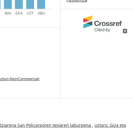
0
bution-NonCommercial-
tziarena San Policarporen tesiaren laburpena
,
Uztaro. Giza eta