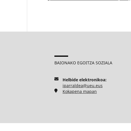
BAIONAKO EGOITZA SOZIALA
Helbide elektronikoa:
iparraldea@ueu.eus
Kokapena mapan