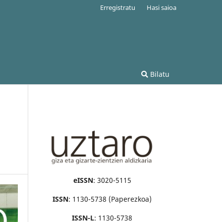
Erregistratu
Hasi saioa
Bilatu
eISSN
: 3020-5115
ISSN
: 1130-5738 (Paperezkoa)
ISSN-L
: 1130-5738