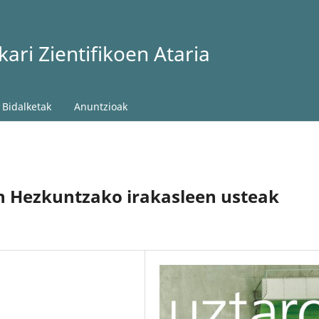
ari Zientifikoen Ataria
Bidalketak
Anuntzioak
n Hezkuntzako irakasleen usteak