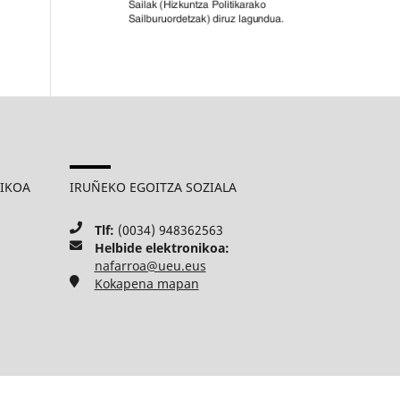
MIKOA
IRUÑEKO EGOITZA SOZIALA
Tlf:
(0034) 948362563
Helbide elektronikoa:
nafarroa@ueu.eus
Kokapena mapan