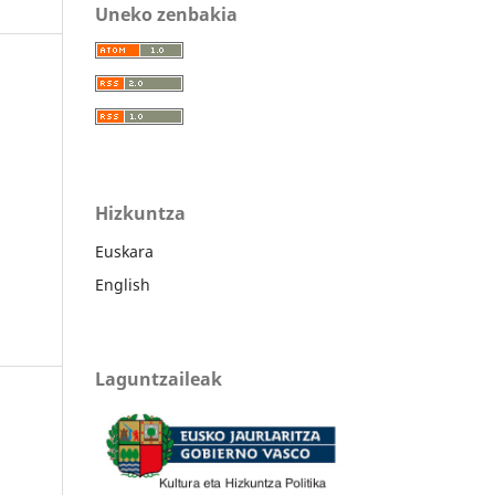
Uneko zenbakia
Hizkuntza
Euskara
English
Laguntzaileak