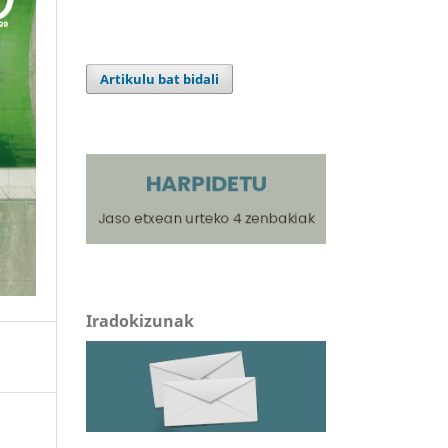
Artikulu bat bidali
Iradokizunak