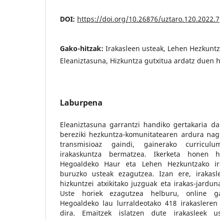
DOI:
https://doi.org/10.26876/uztaro.120.2022.7
Gako-hitzak:
Irakasleen usteak, Lehen Hezkuntz
Eleaniztasuna, Hizkuntza gutxitua ardatz duen 
Laburpena
Eleaniztasuna garrantzi handiko gertakaria da
bereziki hezkuntza-komunitatearen ardura nag
transmisioaz gaindi, gainerako curriculum
irakaskuntza bermatzea. Ikerketa honen 
Hegoaldeko Haur eta Lehen Hezkuntzako ira
buruzko usteak ezagutzea. Izan ere, irakasl
hizkuntzei atxikitako juzguak eta irakas-jardun
Uste horiek ezagutzea helburu, online ga
Hegoaldeko lau lurraldeotako 418 irakasleren 
dira. Emaitzek islatzen dute irakasleek us