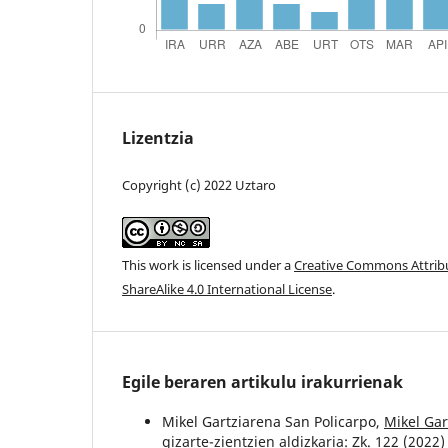
Lizentzia
Copyright (c) 2022 Uztaro
This work is licensed under a
Creative Commons Attri
ShareAlike 4.0 International License
.
Egile beraren artikulu irakurrienak
Mikel Gartziarena San Policarpo,
Mikel Gar
gizarte-zientzien aldizkaria: Zk. 122 (2022)