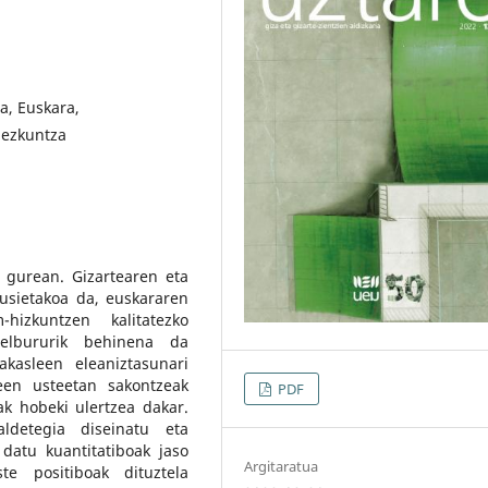
a, Euskara,
hezkuntza
 gurean. Gizartearen eta
usietakoa da, euskararen
-hizkuntzen kalitatezko
helbururik behinena da
kasleen eleaniztasunari
een usteetan sakontzeak
PDF
ak hobeki ulertzea dakar.
ldetegia diseinatu eta
datu kuantitatiboak jaso
Argitaratua
te positiboak dituztela