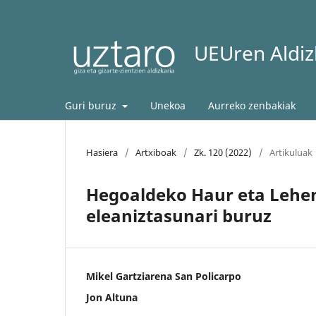
UEUren Aldizk
Guri buruz
Unekoa
Aurreko zenbakiak
Hasiera
/
Artxiboak
/
Zk. 120 (2022)
/
Artikuluak
Hegoaldeko Haur eta Lehe
eleaniztasunari buruz
Mikel Gartziarena San Policarpo
Jon Altuna