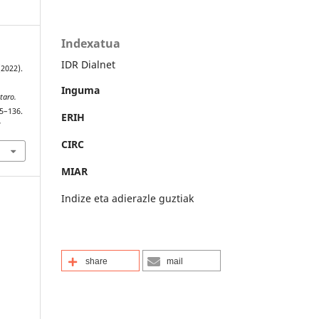
Indexatua
IDR Dialnet
(2022).
Inguma
taro.
25–136.
ERIH
7
CIRC
MIAR
Indize eta adierazle guztiak
share
mail