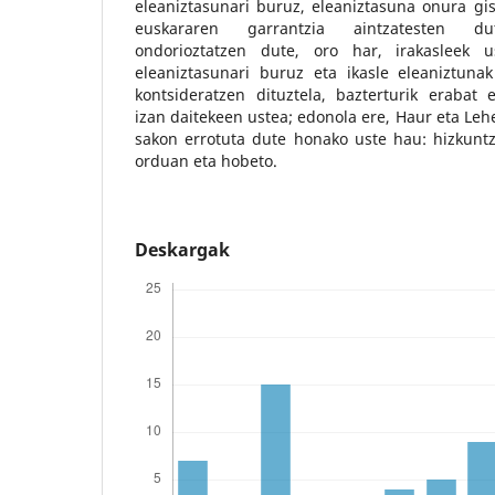
eleaniztasunari buruz, eleaniztasuna onura gi
euskararen garrantzia aintzatesten dute
ondorioztatzen dute, oro har, irakasleek us
eleaniztasunari buruz eta ikasle eleaniztunak
kontsideratzen dituztela, bazterturik erabat e
izan daitekeen ustea; edonola ere, Haur eta Leh
sakon errotuta dute honako uste hau: hizkuntz
orduan eta hobeto.
Deskargak