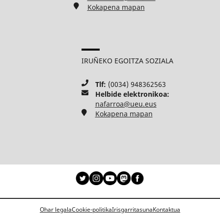
Kokapena mapan
IRUÑEKO EGOITZA SOZIALA
Tlf:
(0034) 948362563
Helbide elektronikoa:
nafarroa@ueu.eus
Kokapena mapan
Ohar legala
Cookie-politika
Irisgarritasuna
Kontaktua