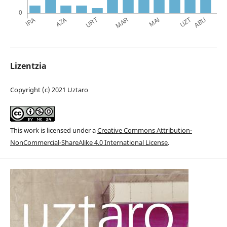
Lizentzia
Copyright (c) 2021 Uztaro
This work is licensed under a
Creative Commons Attribution-
NonCommercial-ShareAlike 4.0 International License
.