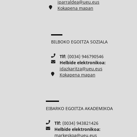
iparraldea@ueu.eus
Kokapena mapan
BILBOKO EGOITZA SOZIALA
Tlf:
(0034) 946790546
Helbide elektronikoa:
idazkaritza@ueu.eus
Kokapena mapan
EIBARKO EGOITZA AKADEMIKOA
Tlf:
(0034) 943821426
Helbide elektronikoa:
markeskoa@ueu.eus