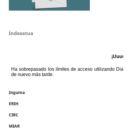
Indexatua
Inguma
ERIH
CIRC
MIAR