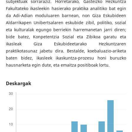
subjektuak sorraraziz. Horretarako, Gasteizko Hezkuntza
Fakultateko ikasleekin hasierako praktika analitiko bat egin
da Adi-Adian moduluaren barnean, non Giza Eskubideen
Aldarrikapen Unibertsalaren eskubide zibil, politiko, sozial
eta kulturalak egungo berriekin harremanetan jarri diren;
bide batez, Konpetentzia Sozial eta Zibikoa garatu eta
ikasleak Giza Eskubideetarako Hezkuntzaren
praktikotasunaz jabetu dira. Bestalde, koebaluazio-ariketa
baten bidez, ikasleek ikaskuntza-prozesu honi buruzko
hausnarketa egin dute, eta emaitza positiboak lortu.
Deskargak