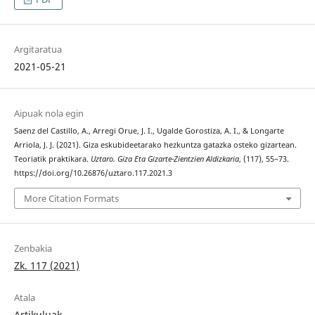
Argitaratua
2021-05-21
Aipuak nola egin
Saenz del Castillo, A., Arregi Orue, J. I., Ugalde Gorostiza, A. I., & Longarte
Arriola, J. J. (2021). Giza eskubideetarako hezkuntza gatazka osteko gizartean.
Teoriatik praktikara.
Uztaro. Giza Eta Gizarte-Zientzien Aldizkaria
, (117), 55–73.
https://doi.org/10.26876/uztaro.117.2021.3
More Citation Formats
Zenbakia
Zk. 117 (2021)
Atala
Artikuluak