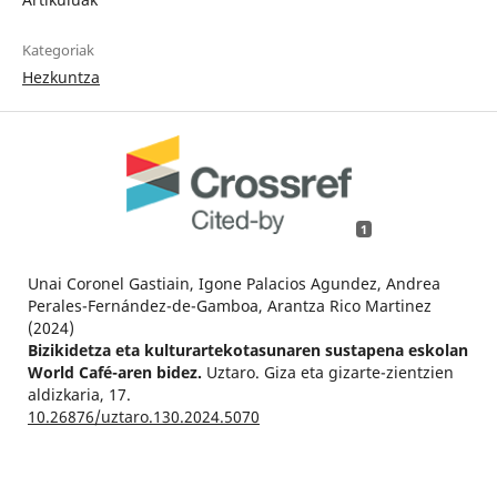
Kategoriak
Hezkuntza
1
Unai Coronel Gastiain, Igone Palacios Agundez, Andrea
Perales-Fernández-de-Gamboa, Arantza Rico Martinez
(2024)
Bizikidetza eta kulturartekotasunaren sustapena eskolan
World Café-aren bidez.
Uztaro. Giza eta gizarte-zientzien
aldizkaria,
17.
10.26876/uztaro.130.2024.5070