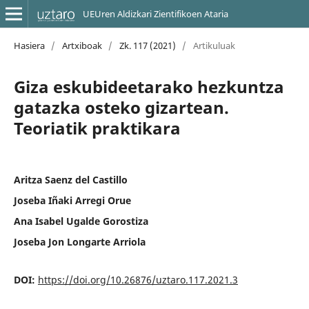
UEUren Aldizkari Zientifikoen Ataria
Hasiera
/
Artxiboak
/
Zk. 117 (2021)
/
Artikuluak
Giza eskubideetarako hezkuntza
gatazka osteko gizartean.
Teoriatik praktikara
Aritza Saenz del Castillo
Joseba Iñaki Arregi Orue
Ana Isabel Ugalde Gorostiza
Joseba Jon Longarte Arriola
DOI:
https://doi.org/10.26876/uztaro.117.2021.3