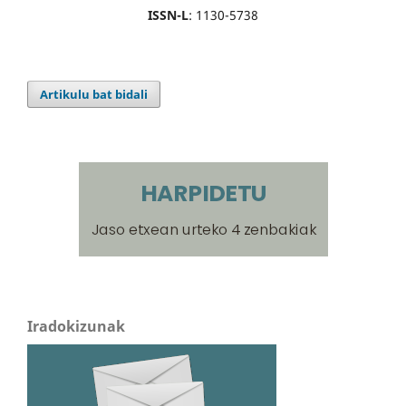
ISSN-L
: 1130-5738
Artikulu bat bidali
Iradokizunak