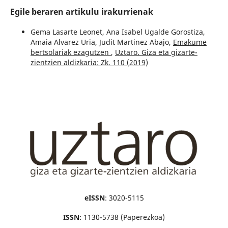
Egile beraren artikulu irakurrienak
Gema Lasarte Leonet, Ana Isabel Ugalde Gorostiza,
Amaia Alvarez Uria, Judit Martinez Abajo,
Emakume
bertsolariak ezagutzen
,
Uztaro. Giza eta gizarte-
zientzien aldizkaria: Zk. 110 (2019)
eISSN
: 3020-5115
ISSN
: 1130-5738 (Paperezkoa)