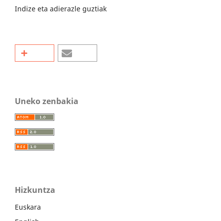
Indize eta adierazle guztiak
Uneko zenbakia
Hizkuntza
Euskara