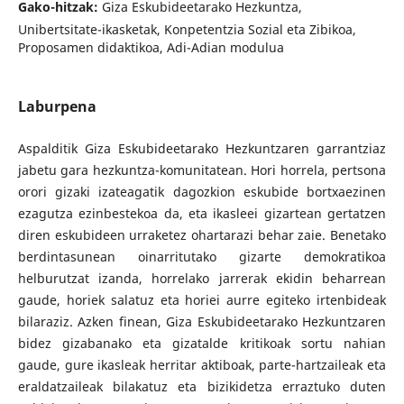
Gako-hitzak:
Giza Eskubideetarako Hezkuntza,
Unibertsitate-ikasketak, Konpetentzia Sozial eta Zibikoa,
Proposamen didaktikoa, Adi-Adian modulua
Laburpena
Aspalditik Giza Eskubideetarako Hezkuntzaren garrantziaz
jabetu gara hezkuntza-komunitatean. Hori horrela, pertsona
orori gizaki izateagatik dagozkion eskubide bortxaezinen
ezagutza ezinbestekoa da, eta ikasleei gizartean gertatzen
diren eskubideen urraketez ohartarazi behar zaie. Benetako
berdintasunean oinarritutako gizarte demokratikoa
helburutzat izanda, horrelako jarrerak ekidin beharrean
gaude, horiek salatuz eta horiei aurre egiteko irtenbideak
bilaraziz. Azken finean, Giza Eskubideetarako Hezkuntzaren
bidez gizabanako eta gizatalde kritikoak sortu nahian
gaude, gure ikasleak herritar aktiboak, parte-hartzaileak eta
eraldatzaileak bilakatuz eta bizikidetza erraztuko duten