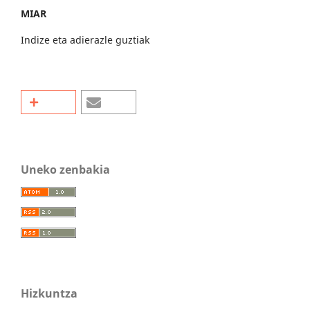
MIAR
Indize eta adierazle guztiak
Uneko zenbakia
Hizkuntza