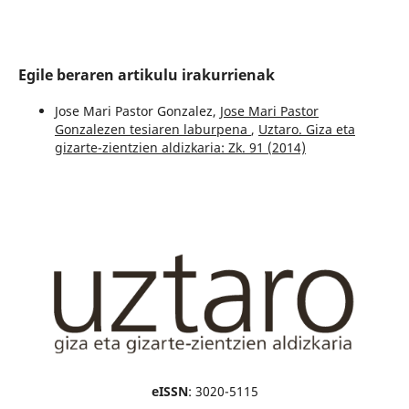
Egile beraren artikulu irakurrienak
Jose Mari Pastor Gonzalez,
Jose Mari Pastor
Gonzalezen tesiaren laburpena
,
Uztaro. Giza eta
gizarte-zientzien aldizkaria: Zk. 91 (2014)
eISSN
: 3020-5115