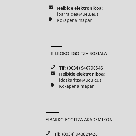
Helbide elektronikoa:
iparraldea@ueu.eus
Kokapena mapan
BILBOKO EGOITZA SOZIALA
Tlf:
(0034) 946790546
Helbide elektronikoa:
idazkaritza@ueu.eus
Kokapena mapan
EIBARKO EGOITZA AKADEMIKOA
Tlf:
(0034) 943821426