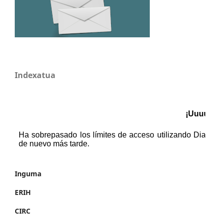
Indexatua
Inguma
ERIH
CIRC