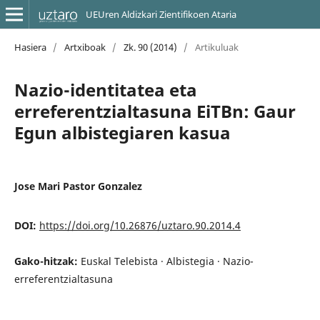
UEUren Aldizkari Zientifikoen Ataria
Hasiera
/
Artxiboak
/
Zk. 90 (2014)
/
Artikuluak
Nazio-identitatea eta
erreferentzialtasuna EiTBn: Gaur
Egun albistegiaren kasua
Jose Mari Pastor Gonzalez
DOI:
https://doi.org/10.26876/uztaro.90.2014.4
Gako-hitzak:
Euskal Telebista · Albistegia · Nazio-
erreferentzialtasuna