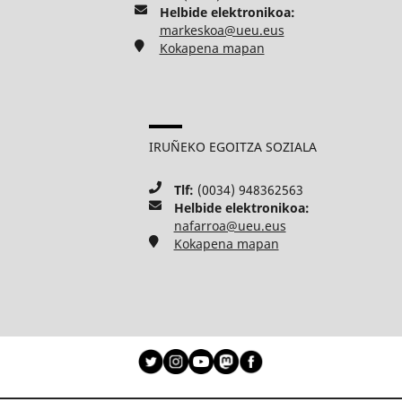
Helbide elektronikoa:
markeskoa@ueu.eus
Kokapena mapan
IRUÑEKO EGOITZA SOZIALA
Tlf:
(0034) 948362563
Helbide elektronikoa:
nafarroa@ueu.eus
Kokapena mapan