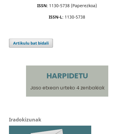
ISSN
: 1130-5738 (Paperezkoa)
ISSN-L
: 1130-5738
Artikulu bat bidali
Iradokizunak