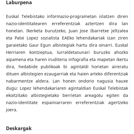
Laburpena
Euskal Telebistako informazio-programetan islatzen diren
nazio-identitatearen erreferentziak aztertzen dira lan
honetan. Ikerketa burutzeko, Juan Jose Ibarretxe jeltzalea
eta Patxi Lopez sozialista EAEko lehendakariak izan ziren
garaietako Gaur Egun albistegiak hartu dira oinarri. Euskal
Herriaren kontzeptua, lurraldetasunari buruzko ahozko
aipamena eta haren iruditeria infografia eta mapetan ikertu
dira, hedabide publikoak bi agintaldi horietan aireratu
dituen albistegien ezaugarriak eta haien arteko diferentziak
nabarmentze aldera. Lan honen ondorio nagusia hauxe
dugu: Lopez lehendakariaren agintaldian Euskal Telebistak
ekoitzitako albistegietako berrietan areagotu egiten da
nazio-identitate espainiarraren erreferentziak agertzeko
joera.
Deskargak