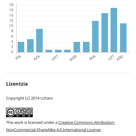
Lizentzia
Copyright (c) 2014 Uztaro
This work is licensed under a
Creative Commons Attribution-
NonCommercial-ShareAlike 4.0 International License
.