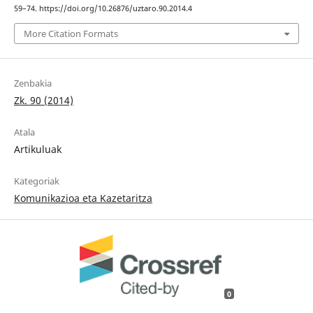
59–74. https://doi.org/10.26876/uztaro.90.2014.4
More Citation Formats
Zenbakia
Zk. 90 (2014)
Atala
Artikuluak
Kategoriak
Komunikazioa eta Kazetaritza
0