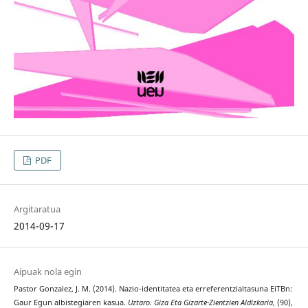
PDF
Argitaratua
2014-09-17
Aipuak nola egin
Pastor Gonzalez, J. M. (2014). Nazio-identitatea eta erreferentzialtasuna EiTBn:
Gaur Egun albistegiaren kasua.
Uztaro. Giza Eta Gizarte-Zientzien Aldizkaria
, (90),