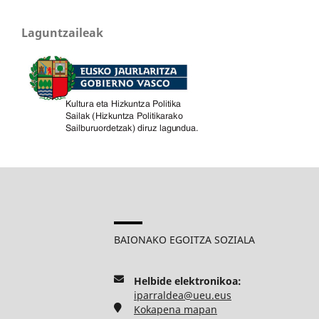
Laguntzaileak
BAIONAKO EGOITZA SOZIALA
Helbide elektronikoa:
iparraldea@ueu.eus
Kokapena mapan