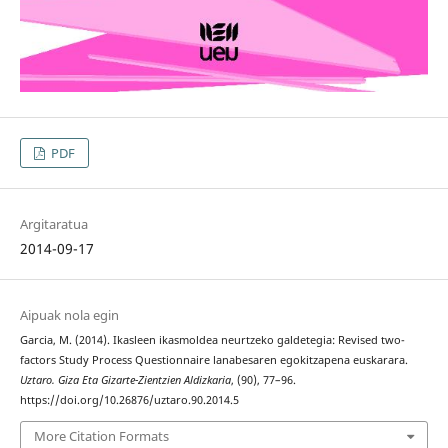
PDF
Argitaratua
2014-09-17
Aipuak nola egin
Garcia, M. (2014). Ikasleen ikasmoldea neurtzeko galdetegia: Revised two-
factors Study Process Questionnaire lanabesaren egokitzapena euskarara.
Uztaro. Giza Eta Gizarte-Zientzien Aldizkaria
, (90), 77–96.
https://doi.org/10.26876/uztaro.90.2014.5
More Citation Formats