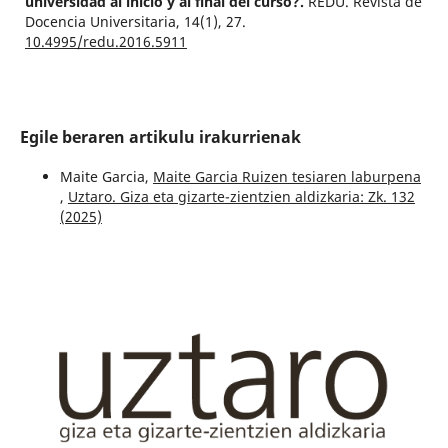
universidad al inicio y al final del curso?.
REDU. Revista de
Docencia Universitaria,
14
(1),
27.
10.4995/redu.2016.5911
Egile beraren artikulu irakurrienak
Maite Garcia,
Maite Garcia Ruizen tesiaren laburpena
,
Uztaro. Giza eta gizarte-zientzien aldizkaria: Zk. 132
(2025)