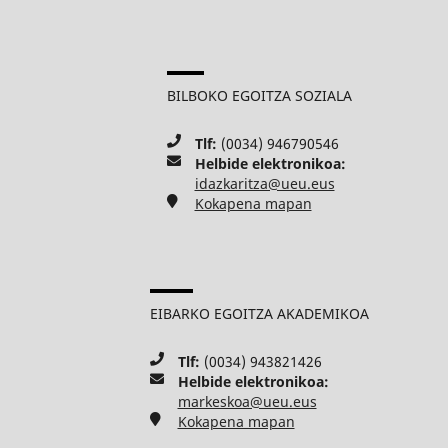
BILBOKO EGOITZA SOZIALA
Tlf:
(0034) 946790546
Helbide elektronikoa:
idazkaritza@ueu.eus
Kokapena mapan
EIBARKO EGOITZA AKADEMIKOA
Tlf:
(0034) 943821426
Helbide elektronikoa:
markeskoa@ueu.eus
Kokapena mapan