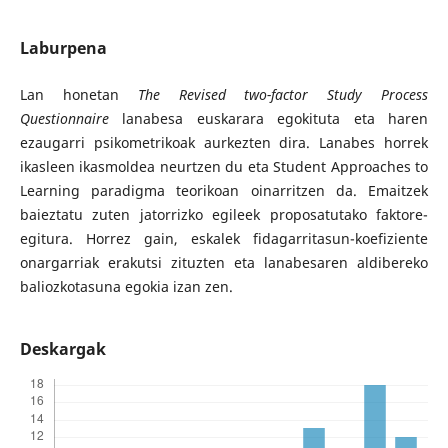
Laburpena
Lan honetan
The Revised two-factor Study Process
Questionnaire
lanabesa euskarara egokituta eta haren
ezaugarri psikometrikoak aurkezten dira. Lanabes horrek
ikasleen ikasmoldea neurtzen du eta Student Approaches to
Learning paradigma teorikoan oinarritzen da. Emaitzek
baieztatu zuten jatorrizko egileek proposatutako faktore-
egitura. Horrez gain, eskalek fidagarritasun-koefiziente
onargarriak erakutsi zituzten eta lanabesaren aldibereko
baliozkotasuna egokia izan zen.
Deskargak