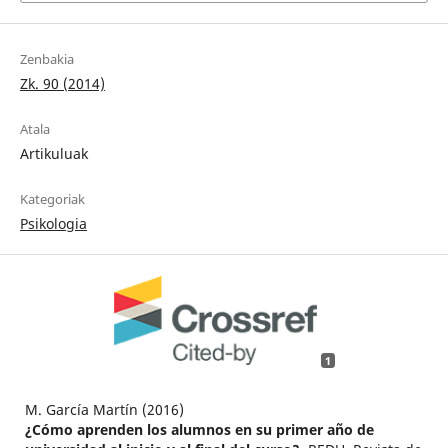
Zenbakia
Zk. 90 (2014)
Atala
Artikuluak
Kategoriak
Psikologia
1
M. García Martín (2016)
¿Cómo aprenden los alumnos en su primer año de