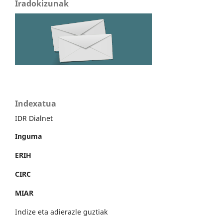
Iradokizunak
Indexatua
IDR Dialnet
Inguma
ERIH
CIRC
MIAR
Indize eta adierazle guztiak