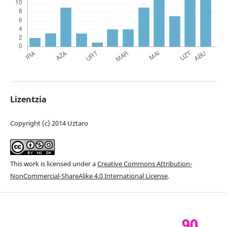
Lizentzia
Copyright (c) 2014 Uztaro
This work is licensed under a
Creative Commons Attribution-
NonCommercial-ShareAlike 4.0 International License
.