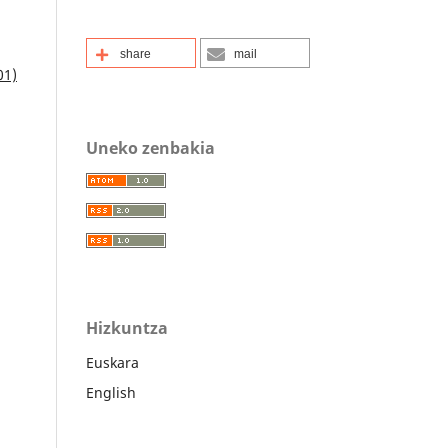
share
mail
01)
Uneko zenbakia
Hizkuntza
Euskara
English