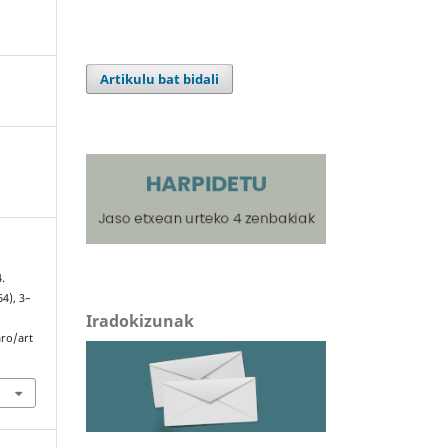
Artikulu bat bidali
4.
(64), 3–
Iradokizunak
aro/art