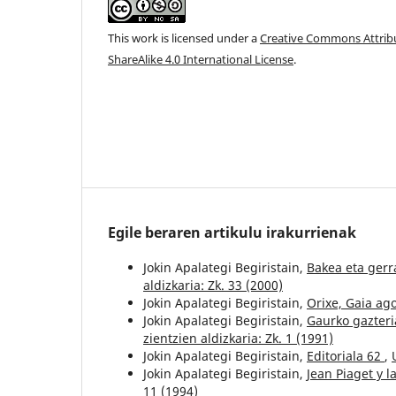
This work is licensed under a
Creative Commons Attri
ShareAlike 4.0 International License
.
Egile beraren artikulu irakurrienak
Jokin Apalategi Begiristain,
Bakea eta ger
aldizkaria: Zk. 33 (2000)
Jokin Apalategi Begiristain,
Orixe, Gaia ag
Jokin Apalategi Begiristain,
Gaurko gazter
zientzien aldizkaria: Zk. 1 (1991)
Jokin Apalategi Begiristain,
Editoriala 62
,
Jokin Apalategi Begiristain,
Jean Piaget y 
11 (1994)