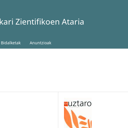
ari Zientifikoen Ataria
Bidalketak
Anuntzioak