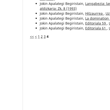
Jokin Apalategi Begiristain,
Langabezia: la
aldizkaria: Zk. 8 (1993)
Jokin Apalategi Begiristain,
Hitzaurrea
,
Uz
Jokin Apalategi Begiristain,
La domination
Jokin Apalategi Begiristain,
Editoriala 59
,
Jokin Apalategi Begiristain,
Editoriala 61
,
<<
<
1
2
3
4