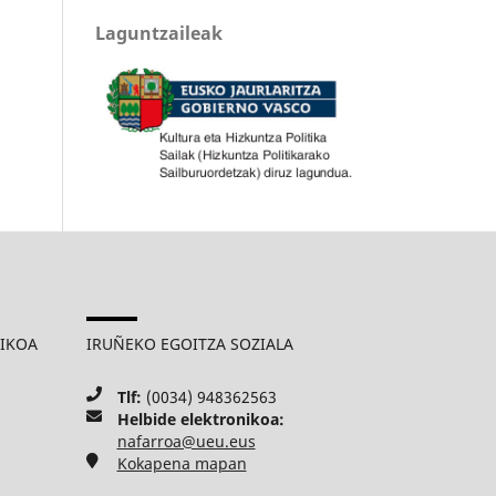
Laguntzaileak
MIKOA
IRUÑEKO EGOITZA SOZIALA
Tlf:
(0034) 948362563
Helbide elektronikoa:
nafarroa@ueu.eus
Kokapena mapan