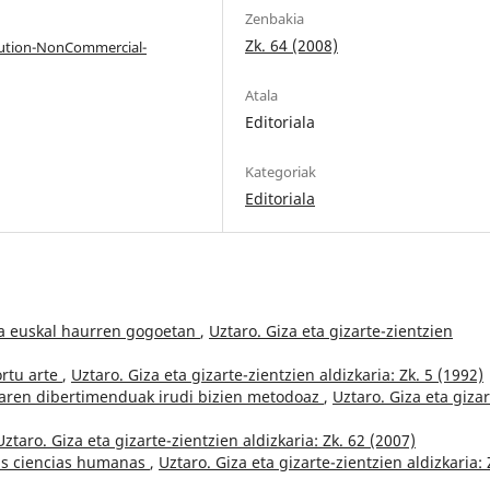
Zenbakia
Zk. 64 (2008)
bution-NonCommercial-
Atala
Editoriala
Kategoriak
Editoriala
ra euskal haurren gogoetan
,
Uztaro. Giza eta gizarte-zientzien
ortu arte
,
Uztaro. Giza eta gizarte-zientzien aldizkaria: Zk. 5 (1992)
iaren dibertimenduak irudi bizien metodoaz
,
Uztaro. Giza eta gizar
Uztaro. Giza eta gizarte-zientzien aldizkaria: Zk. 62 (2007)
las ciencias humanas
,
Uztaro. Giza eta gizarte-zientzien aldizkaria: 