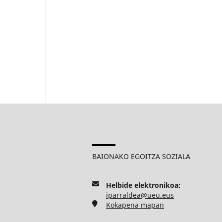
BAIONAKO EGOITZA SOZIALA
Helbide elektronikoa:
iparraldea@ueu.eus
Kokapena mapan