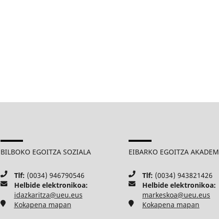
BILBOKO EGOITZA SOZIALA
EIBARKO EGOITZA AKADE
Tlf:
(0034) 946790546
Tlf:
(0034) 943821426
Helbide elektronikoa:
Helbide elektronikoa:
idazkaritza@ueu.eus
markeskoa@ueu.eus
Kokapena mapan
Kokapena mapan