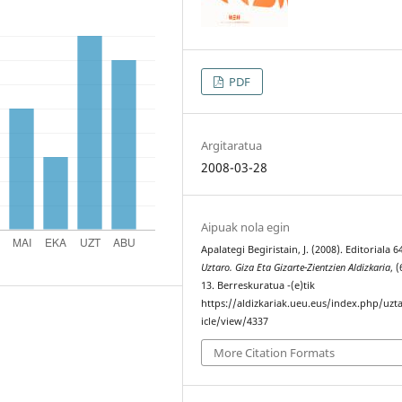
PDF
Argitaratua
2008-03-28
Aipuak nola egin
Apalategi Begiristain, J. (2008). Editoriala 6
Uztaro. Giza Eta Gizarte-Zientzien Aldizkaria
, 
13. Berreskuratua -(e)tik
https://aldizkariak.ueu.eus/index.php/uzt
icle/view/4337
More Citation Formats