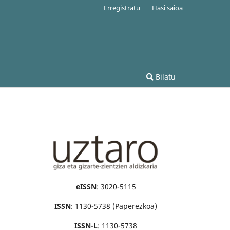
Erregistratu
Hasi saioa
Bilatu
eISSN
: 3020-5115
ISSN
: 1130-5738 (Paperezkoa)
ISSN-L
: 1130-5738