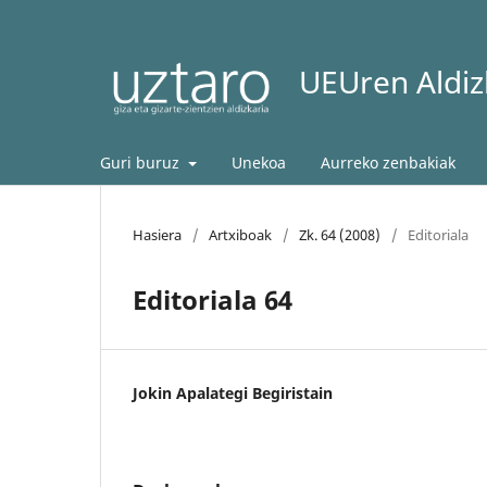
UEUren Aldizk
Guri buruz
Unekoa
Aurreko zenbakiak
Hasiera
/
Artxiboak
/
Zk. 64 (2008)
/
Editoriala
Editoriala 64
Jokin Apalategi Begiristain