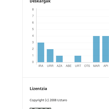
Deskargak
Lizentzia
Copyright (c) 2008 Uztaro