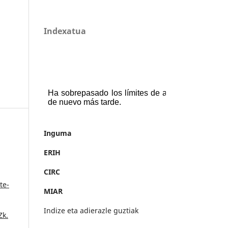
Indexatua
Inguma
ERIH
CIRC
te-
MIAR
Indize eta adierazle guztiak
Zk.