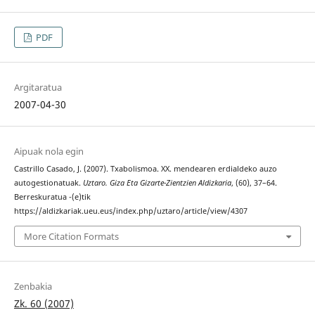
PDF
Argitaratua
2007-04-30
Aipuak nola egin
Castrillo Casado, J. (2007). Txabolismoa. XX. mendearen erdialdeko auzo
autogestionatuak.
Uztaro. Giza Eta Gizarte-Zientzien Aldizkaria
, (60), 37–64.
Berreskuratua -(e)tik
https://aldizkariak.ueu.eus/index.php/uztaro/article/view/4307
More Citation Formats
Zenbakia
Zk. 60 (2007)