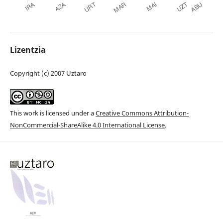
Lizentzia
Copyright (c) 2007 Uztaro
This work is licensed under a
Creative Commons Attribution-
NonCommercial-ShareAlike 4.0 International License
.