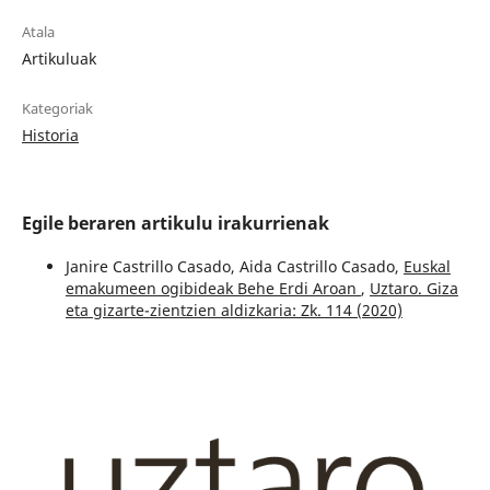
Atala
Artikuluak
Kategoriak
Historia
Egile beraren artikulu irakurrienak
Janire Castrillo Casado, Aida Castrillo Casado,
Euskal
emakumeen ogibideak Behe Erdi Aroan
,
Uztaro. Giza
eta gizarte-zientzien aldizkaria: Zk. 114 (2020)