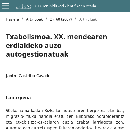
UEUren Aldizkari Zientifikoen Ataria
Hasiera
/
Artxiboak
/
Zk. 60 (2007)
/
Artikuluak
Txabolismoa. XX. mendearen
erdialdeko auzo
autogestionatuak
Janire Castrillo Casado
Laburpena
50eko hamarkadan Bizkaiko industriaren berpiztearekin bat,
migrazio- fluxu handia eratu zen Bilborako norabiderantz
eta etxebizitza-eskasiaren auzia erabat larriagotu zen.
Autoritateen aurreikuspen faltaren ondorioz, be- rez eta oso