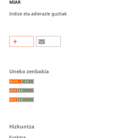
MIAR
Indize eta adierazle guztiak
Uneko zenbakia
Hizkuntza
Euskara