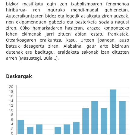
bizkor masifikatu egin zen txabolismoaren fenomenoa
hiriburua- ren inguruko mendi-magal gehienetan.
Autoeraikuntzaren bidez eta legetik at altxatu ziren auzoak,
non ekipamenduen gabezia eta bazterketa soziala nagusi
ziren. 60ko hamarkadaren hasieran, arazoa konpontzeko
lehen ekimenak jarri zituen abian estatu frankistak,
Otxarkoagaren eraikuntza, kasu. Urteen joanean, auzo
batzuk desagertu ziren. Alabaina, gaur arte biziraun
dutenak ere baditugu, eraldaketa sakonak izan dituzten
arren (Masustegi, Buia...).
Deskargak