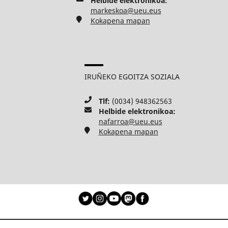
Helbide elektronikoa:
markeskoa@ueu.eus
Kokapena mapan
IRUÑEKO EGOITZA SOZIALA
Tlf:
(0034) 948362563
Helbide elektronikoa:
nafarroa@ueu.eus
Kokapena mapan