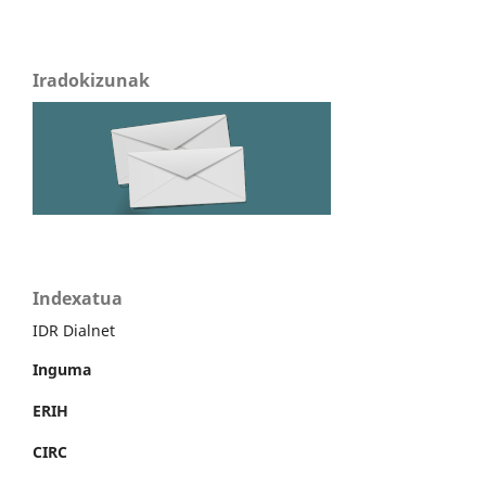
Iradokizunak
Indexatua
IDR Dialnet
Inguma
ERIH
CIRC