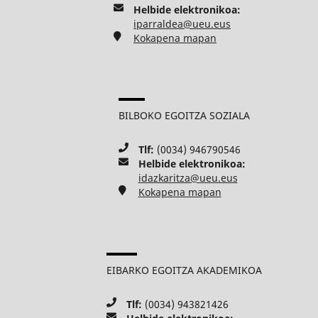
Helbide elektronikoa:
iparraldea@ueu.eus
Kokapena mapan
BILBOKO EGOITZA SOZIALA
Tlf:
(0034) 946790546
Helbide elektronikoa:
idazkaritza@ueu.eus
Kokapena mapan
EIBARKO EGOITZA AKADEMIKOA
Tlf:
(0034) 943821426