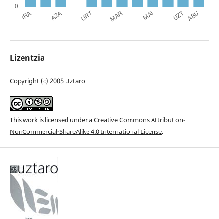
Lizentzia
Copyright (c) 2005 Uztaro
This work is licensed under a
Creative Commons Attribution-
NonCommercial-ShareAlike 4.0 International License
.