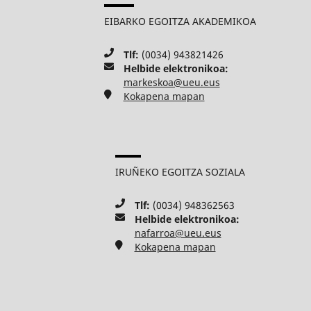
EIBARKO EGOITZA AKADEMIKOA
Tlf:
(0034) 943821426
Helbide elektronikoa:
markeskoa@ueu.eus
Kokapena mapan
IRUÑEKO EGOITZA SOZIALA
Tlf:
(0034) 948362563
Helbide elektronikoa:
nafarroa@ueu.eus
Kokapena mapan