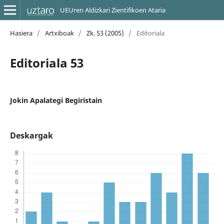
UEUren Aldizkari Zientifikoen Ataria
Hasiera
/
Artxiboak
/
Zk. 53 (2005)
/
Editoriala
Editoriala 53
Jokin Apalategi Begiristain
Deskargak