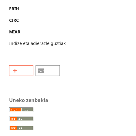
ERIH
CIRC
MIAR
Indize eta adierazle guztiak
Uneko zenbakia