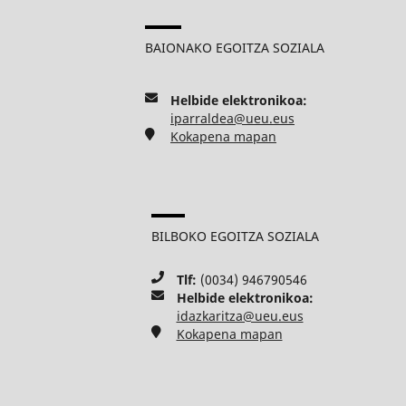
BAIONAKO EGOITZA SOZIALA
Helbide elektronikoa:
iparraldea@ueu.eus
Kokapena mapan
BILBOKO EGOITZA SOZIALA
Tlf:
(0034) 946790546
Helbide elektronikoa:
idazkaritza@ueu.eus
Kokapena mapan