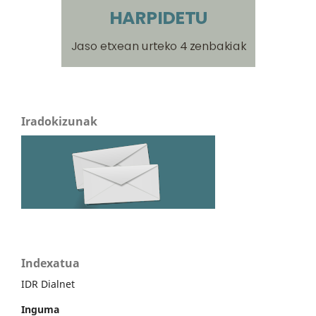
Iradokizunak
Indexatua
IDR Dialnet
Inguma