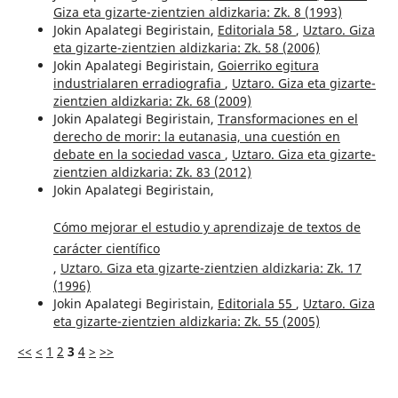
Giza eta gizarte-zientzien aldizkaria: Zk. 8 (1993)
Jokin Apalategi Begiristain,
Editoriala 58
,
Uztaro. Giza
eta gizarte-zientzien aldizkaria: Zk. 58 (2006)
Jokin Apalategi Begiristain,
Goierriko egitura
industrialaren erradiografia
,
Uztaro. Giza eta gizarte-
zientzien aldizkaria: Zk. 68 (2009)
Jokin Apalategi Begiristain,
Transformaciones en el
derecho de morir: la eutanasia, una cuestión en
debate en la sociedad vasca
,
Uztaro. Giza eta gizarte-
zientzien aldizkaria: Zk. 83 (2012)
Jokin Apalategi Begiristain,
Cómo mejorar el estudio y aprendizaje de textos de
carácter científico
,
Uztaro. Giza eta gizarte-zientzien aldizkaria: Zk. 17
(1996)
Jokin Apalategi Begiristain,
Editoriala 55
,
Uztaro. Giza
eta gizarte-zientzien aldizkaria: Zk. 55 (2005)
<<
<
1
2
3
4
>
>>