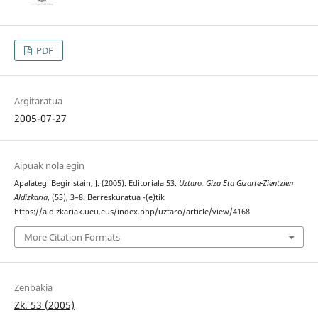
PDF
Argitaratua
2005-07-27
Aipuak nola egin
Apalategi Begiristain, J. (2005). Editoriala 53.
Uztaro. Giza Eta Gizarte-Zientzien
Aldizkaria
, (53), 3–8. Berreskuratua -(e)tik
https://aldizkariak.ueu.eus/index.php/uztaro/article/view/4168
More Citation Formats
Zenbakia
Zk. 53 (2005)