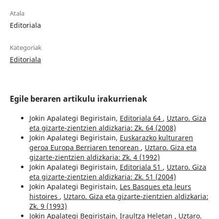
Atala
Editoriala
Kategoriak
Editoriala
Egile beraren artikulu irakurrienak
Jokin Apalategi Begiristain,
Editoriala 64
,
Uztaro. Giza
eta gizarte-zientzien aldizkaria: Zk. 64 (2008)
Jokin Apalategi Begiristain,
Euskarazko kulturaren
geroa Europa Berriaren tenorean
,
Uztaro. Giza eta
gizarte-zientzien aldizkaria: Zk. 4 (1992)
Jokin Apalategi Begiristain,
Editoriala 51
,
Uztaro. Giza
eta gizarte-zientzien aldizkaria: Zk. 51 (2004)
Jokin Apalategi Begiristain,
Les Basques eta leurs
histoires
,
Uztaro. Giza eta gizarte-zientzien aldizkaria:
Zk. 9 (1993)
Jokin Apalategi Begiristain,
Iraultza Heletan
,
Uztaro.