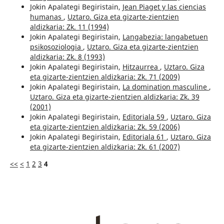
Jokin Apalategi Begiristain,
Jean Piaget y las ciencias
humanas
,
Uztaro. Giza eta gizarte-zientzien
aldizkaria: Zk. 11 (1994)
Jokin Apalategi Begiristain,
Langabezia: langabetuen
psikosoziologia
,
Uztaro. Giza eta gizarte-zientzien
aldizkaria: Zk. 8 (1993)
Jokin Apalategi Begiristain,
Hitzaurrea
,
Uztaro. Giza
eta gizarte-zientzien aldizkaria: Zk. 71 (2009)
Jokin Apalategi Begiristain,
La domination masculine
,
Uztaro. Giza eta gizarte-zientzien aldizkaria: Zk. 39
(2001)
Jokin Apalategi Begiristain,
Editoriala 59
,
Uztaro. Giza
eta gizarte-zientzien aldizkaria: Zk. 59 (2006)
Jokin Apalategi Begiristain,
Editoriala 61
,
Uztaro. Giza
eta gizarte-zientzien aldizkaria: Zk. 61 (2007)
<<
<
1
2
3
4