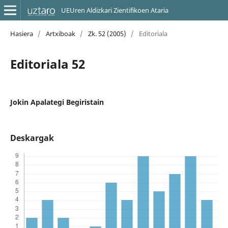
UEUren Aldizkari Zientifikoen Ataria
Hasiera
/
Artxiboak
/
Zk. 52 (2005)
/
Editoriala
Editoriala 52
Jokin Apalategi Begiristain
Deskargak