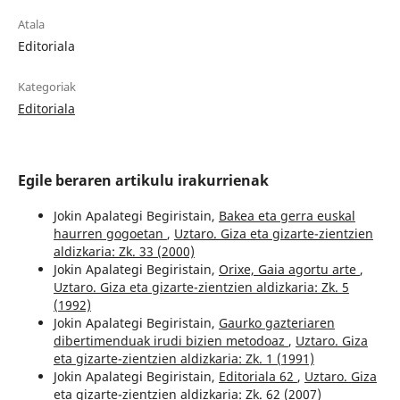
Atala
Editoriala
Kategoriak
Editoriala
Egile beraren artikulu irakurrienak
Jokin Apalategi Begiristain,
Bakea eta gerra euskal
haurren gogoetan
,
Uztaro. Giza eta gizarte-zientzien
aldizkaria: Zk. 33 (2000)
Jokin Apalategi Begiristain,
Orixe, Gaia agortu arte
,
Uztaro. Giza eta gizarte-zientzien aldizkaria: Zk. 5
(1992)
Jokin Apalategi Begiristain,
Gaurko gazteriaren
dibertimenduak irudi bizien metodoaz
,
Uztaro. Giza
eta gizarte-zientzien aldizkaria: Zk. 1 (1991)
Jokin Apalategi Begiristain,
Editoriala 62
,
Uztaro. Giza
eta gizarte-zientzien aldizkaria: Zk. 62 (2007)