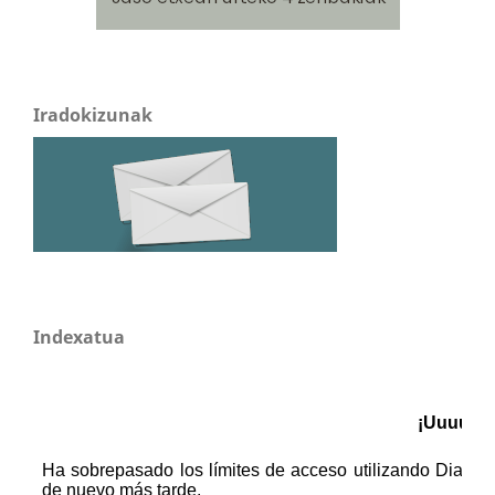
Iradokizunak
Indexatua