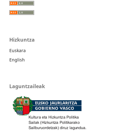
Hizkuntza
Euskara
English
Laguntzaileak