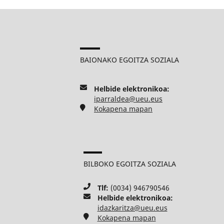
BAIONAKO EGOITZA SOZIALA
Helbide elektronikoa:
iparraldea@ueu.eus
Kokapena mapan
BILBOKO EGOITZA SOZIALA
Tlf:
(0034) 946790546
Helbide elektronikoa:
idazkaritza@ueu.eus
Kokapena mapan