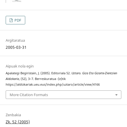
PDF
Argitaratua
2005-03-31
Aipuak nola egin
Apalategi Begiristain, J. (2005). Editoriala 52.
Uztaro. Giza Eta Gizarte-Zientzien
Aldizkaria
, (52), 3–7. Berreskuratua -(e)tik
https://aldizkariak.ueu.eus/index.php/uztaro/article/view/4166
More Citation Formats
Zenbakia
Zk. 52 (2005)