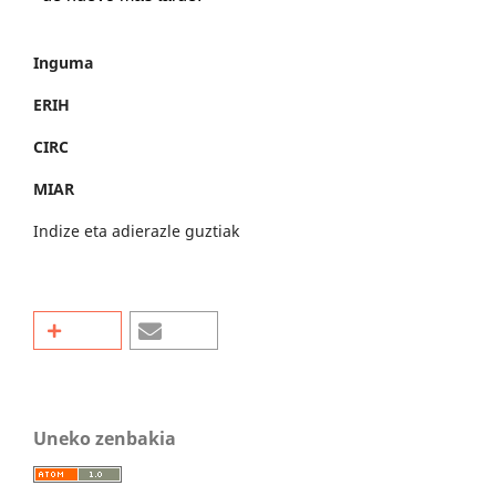
Inguma
ERIH
CIRC
MIAR
Indize eta adierazle guztiak
Uneko zenbakia