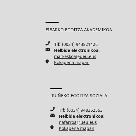
EIBARKO EGOITZA AKADEMIKOA
Tlf:
(0034) 943821426
Helbide elektronikoa:
markeskoa@ueu.eus
Kokapena mapan
IRUÑEKO EGOITZA SOZIALA
Tlf:
(0034) 948362563
Helbide elektronikoa:
nafarroa@ueu.eus
Kokapena mapan