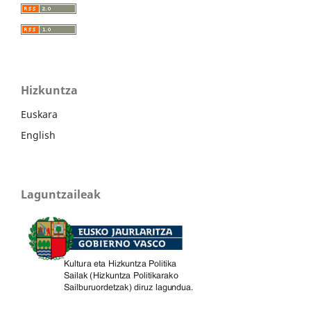
Hizkuntza
Euskara
English
Laguntzaileak