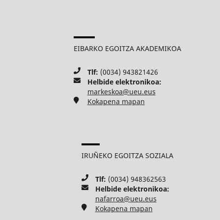
EIBARKO EGOITZA AKADEMIKOA
Tlf:
(0034) 943821426
Helbide elektronikoa:
markeskoa@ueu.eus
Kokapena mapan
IRUÑEKO EGOITZA SOZIALA
Tlf:
(0034) 948362563
Helbide elektronikoa:
nafarroa@ueu.eus
Kokapena mapan