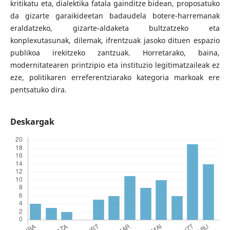
kritikatu eta, dialektika fatala gainditze bidean, proposatuko
da gizarte garaikideetan badaudela botere-harremanak
eraldatzeko, gizarte-aldaketa bultzatzeko eta
konplexutasunak, dilemak, ifrentzuak jasoko dituen espazio
publikoa irekitzeko zantzuak. Horretarako, baina,
modernitatearen printzipio eta instituzio legitimatzaileak ez
eze, politikaren erreferentziarako kategoria markoak ere
pentsatuko dira.
Deskargak