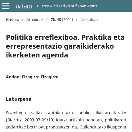
UEUren Aldizkari Zientifikoen Ataria
Hasiera
/
Artxiboak
/
Zk. 48 (2004)
/
Artikuluak
Politika erreflexiboa. Praktika eta
errepresentazio garaikiderako
ikerketen agenda
Andoni Eizagirre Eizagirre
Laburpena
Soziologia sailak antolatutako udako ikastaroetarako
(Biarritz, 2003-07-09/10) idatzi artikulu honetan, politikaren
zedarritze berri bat proposatzen da. Gailendutako ikuspegia