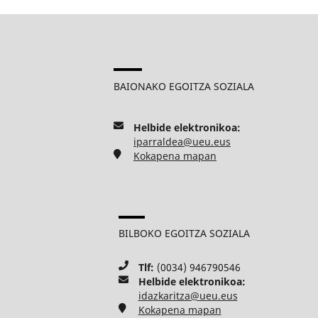
BAIONAKO EGOITZA SOZIALA
Helbide elektronikoa:
iparraldea@ueu.eus
Kokapena mapan
BILBOKO EGOITZA SOZIALA
Tlf:
(0034) 946790546
Helbide elektronikoa:
idazkaritza@ueu.eus
Kokapena mapan