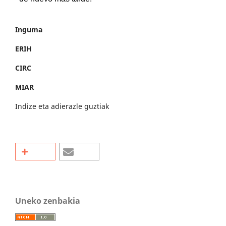
Inguma
ERIH
CIRC
MIAR
Indize eta adierazle guztiak
Uneko zenbakia