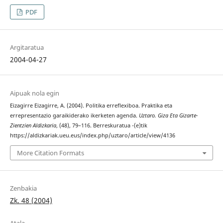
PDF
Argitaratua
2004-04-27
Aipuak nola egin
Eizagirre Eizagirre, A. (2004). Politika erreflexiboa. Praktika eta
errepresentazio garaikiderako ikerketen agenda.
Uztaro. Giza Eta Gizarte-
Zientzien Aldizkaria
, (48), 79–116. Berreskuratua -(e)tik
https://aldizkariak.ueu.eus/index.php/uztaro/article/view/4136
More Citation Formats
Zenbakia
Zk. 48 (2004)