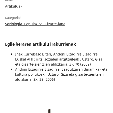
Atala
Artikuluak
Kategoriak
Soziologia. Populazioa. Gizarte-lana
Egile beraren artikulu irakurrienak
Iñaki Iurrebaso Biteri, Andoni Eizagirre Eizagirre,
Euskal AHT: iritzi sozialen argitzaileak
,
Uztaro. Giza
eta gizarte-zientzien aldizkaria: Zk. 70 (2009)
Andoni Eizagirre Eizagirre,
Ezagutzaren dinamikak eta
kultura politikoak
,
Uztaro. Giza eta gizarte-zientzien
aldizkaria: Zk. 58 (2006)