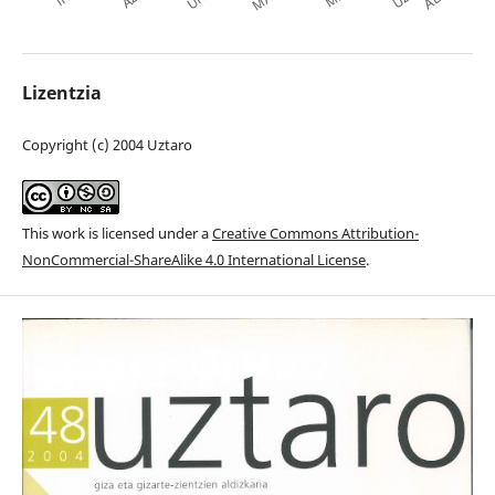
Lizentzia
Copyright (c) 2004 Uztaro
This work is licensed under a
Creative Commons Attribution-
NonCommercial-ShareAlike 4.0 International License
.