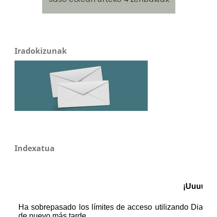
Iradokizunak
Indexatua