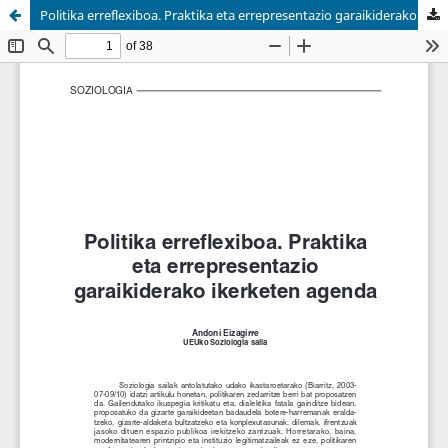
Politika erreflexiboa. Praktika eta errepresentazio garaikiderako ikerketen agenda