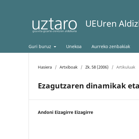
UEUren Aldizk
Guri buruz
Unekoa
Aurreko zenbakiak
Hasiera
/
Artxiboak
/
Zk. 58 (2006)
/
Artikuluak
Ezagutzaren dinamikak eta
Andoni Eizagirre Eizagirre