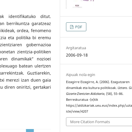
ak identifikatuko ditut.
oan berrikuntza garatzeaz
PDF
raikideak, ordea, fenomeno
tzia eta politika bi eremu
zientziaren gobernazioa
Argitaratua
honetan zientzia-politiken
2006-09-18
zaren dinamikak” nozioei
nplexuago batean ulertzen
arrekintzak. Guztiarekin,
Aipuak nola egin
txi merezi izan duen gaia
Eizagirre Eizagirre, A. (2006). Ezagutzaren
 diren oniritzi, gertakari
dinamikak eta kultura politikoak.
Uztaro. Gi
Gizarte-Zientzien Aldizkaria
, (58), 55–86.
Berreskuratua -(e)tik
https://aldizkariak.ueu.eus/index.php/uzt
icle/view/4207
More Citation Formats