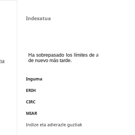
Indexatua
ana
Inguma
ERIH
CIRC
MIAR
Indize eta adierazle guztiak