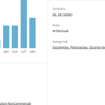
Zenbakia
Zk. 58 (2006)
Atala
Artikuluak
Kategoriak
Soziologia. Populazioa. Gizarte-l
bution-NonCommercial-