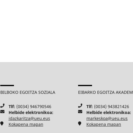
BILBOKO EGOITZA SOZIALA
EIBARKO EGOITZA AKADE
Tlf:
(0034) 946790546
Tlf:
(0034) 943821426
Helbide elektronikoa:
Helbide elektronikoa:
idazkaritza@ueu.eus
markeskoa@ueu.eus
Kokapena mapan
Kokapena mapan