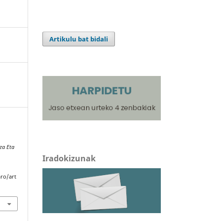
Artikulu bat bidali
za Eta
Iradokizunak
aro/art