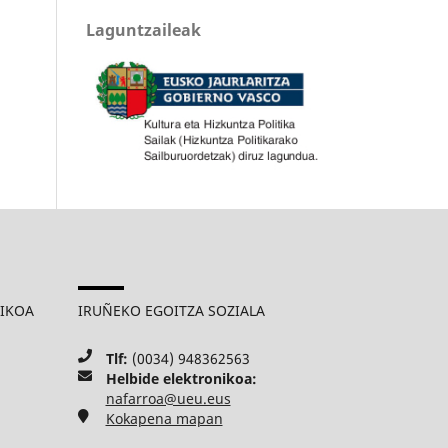
Laguntzaileak
MIKOA
IRUÑEKO EGOITZA SOZIALA
Tlf:
(0034) 948362563
Helbide elektronikoa:
nafarroa@ueu.eus
Kokapena mapan