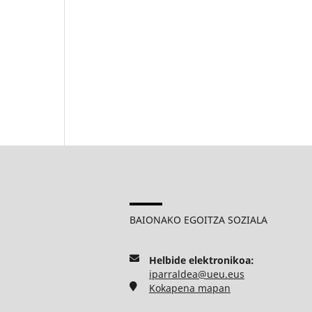
BAIONAKO EGOITZA SOZIALA
Helbide elektronikoa:
iparraldea@ueu.eus
Kokapena mapan