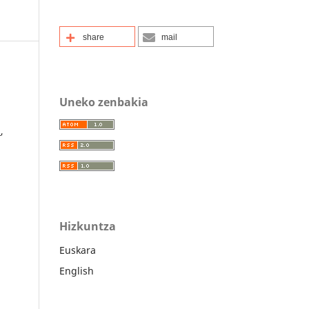
share
mail
Uneko zenbakia
a
,
Hizkuntza
Euskara
English