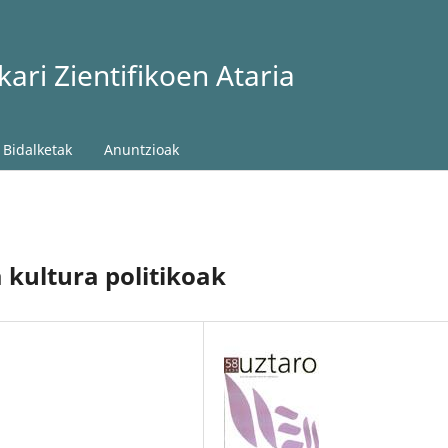
ari Zientifikoen Ataria
Bidalketak
Anuntzioak
 kultura politikoak