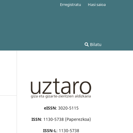
Erregistratu
Hasi saioa
Bilatu
eISSN
: 3020-5115
ISSN
: 1130-5738 (Paperezkoa)
ISSN-L
: 1130-5738