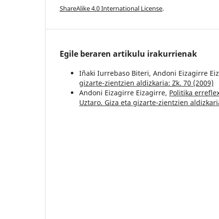
ShareAlike 4.0 International License
.
Egile beraren artikulu irakurrienak
Iñaki Iurrebaso Biteri, Andoni Eizagirre Ei
gizarte-zientzien aldizkaria: Zk. 70 (2009)
Andoni Eizagirre Eizagirre,
Politika errefl
Uztaro. Giza eta gizarte-zientzien aldizkari