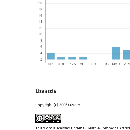
Lizentzia
Copyright (c) 2006 Uztaro
This work is licensed under a
Creative Commons Attri