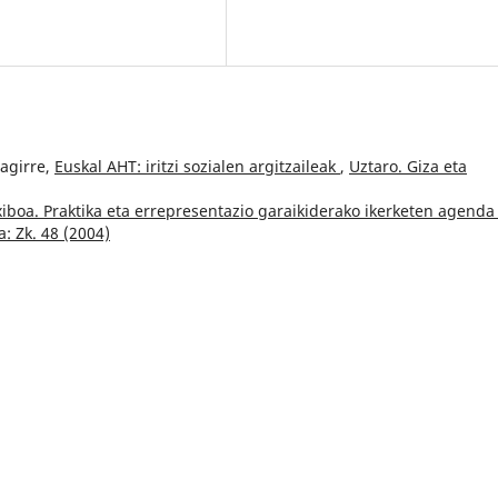
zagirre,
Euskal AHT: iritzi sozialen argitzaileak
,
Uztaro. Giza eta
exiboa. Praktika eta errepresentazio garaikiderako ikerketen agend
a: Zk. 48 (2004)