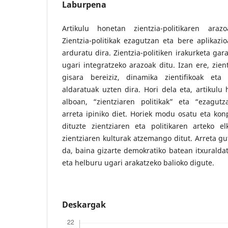
Laburpena
Artikulu honetan zientzia-politikaren arazo
Zientzia-politikak ezagutzan eta bere aplikazi
arduratu dira. Zientzia-politiken irakurketa ga
ugari integratzeko arazoak ditu. Izan ere, zien
gisara bereiziz, dinamika zientifikoak eta 
aldaratuak uzten dira. Hori dela eta, artikulu 
alboan, “zientziaren politikak” eta “ezagut
arreta ipiniko diet. Horiek modu osatu eta ko
dituzte zientziaren eta politikaren arteko elk
zientziaren kulturak atzemango ditut. Arreta gu
da, baina gizarte demokratiko batean itxuraldatu
eta helburu ugari arakatzeko balioko digute.
Deskargak