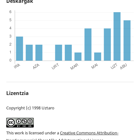
Deskargak
Lizentzia
Copyright (c) 1998 Uztaro
This work is licensed under a
Creative Commons Attribution-