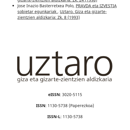
Jose Inazio Basterretxea Polo,
PRAVDA eta IZVESTIA
sobietar egunkariak
,
Uztaro. Giza eta gizarte-
zientzien aldizkaria: Zk. 8 (1993)
eISSN
: 3020-5115
ISSN
: 1130-5738 (Paperezkoa)
ISSN-L
: 1130-5738