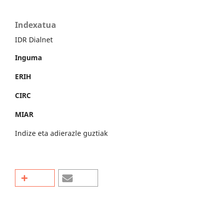
Indexatua
IDR Dialnet
Inguma
ERIH
CIRC
MIAR
Indize eta adierazle guztiak