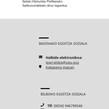
BAIONAKO EGOITZA SOZIALA
Helbide elektronikoa:
iparraldea@ueu.eus
Kokapena mapan
BILBOKO EGOITZA SOZIALA
Tlf:
(0034) 946790546