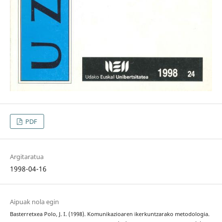
PDF
Argitaratua
1998-04-16
Aipuak nola egin
Basterretxea Polo, J. I. (1998). Komunikazioaren ikerkuntzarako metodologia.