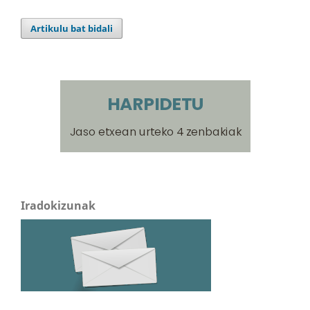
Artikulu bat bidali
Iradokizunak