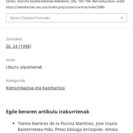
Uztaro. Giza Eta Gizarte-Zientzien Aldizkaria
, (24), 103–104. Berreskuratua -(e)tik
https://aldizkariak.ueu.eus/index.php/uztaro/article/view/3980
More Citation Formats
Zenbakia
Zk. 24 (1998)
Atala
Liburu aipamenak
Kategoriak
Komunikazioa eta Kazetaritza
Egile beraren artikulu irakurrienak
Txema Ramírez de la Piscina Martinez, Jose Inazio
Basterretxea Polo, Petxo Idoiaga Arrospide, Amaia