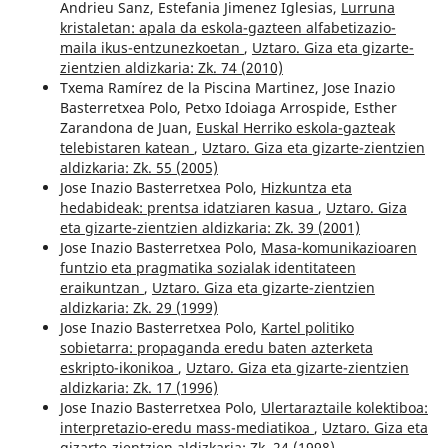
Andrieu Sanz, Estefania Jimenez Iglesias,
Lurruna
kristaletan: apala da eskola-gazteen alfabetizazio-
maila ikus-entzunezkoetan
,
Uztaro. Giza eta gizarte-
zientzien aldizkaria: Zk. 74 (2010)
Txema Ramírez de la Piscina Martinez, Jose Inazio
Basterretxea Polo, Petxo Idoiaga Arrospide, Esther
Zarandona de Juan,
Euskal Herriko eskola-gazteak
telebistaren katean
,
Uztaro. Giza eta gizarte-zientzien
aldizkaria: Zk. 55 (2005)
Jose Inazio Basterretxea Polo,
Hizkuntza eta
hedabideak: prentsa idatziaren kasua
,
Uztaro. Giza
eta gizarte-zientzien aldizkaria: Zk. 39 (2001)
Jose Inazio Basterretxea Polo,
Masa-komunikazioaren
funtzio eta pragmatika sozialak identitateen
eraikuntzan
,
Uztaro. Giza eta gizarte-zientzien
aldizkaria: Zk. 29 (1999)
Jose Inazio Basterretxea Polo,
Kartel politiko
sobietarra: propaganda eredu baten azterketa
eskripto-ikonikoa
,
Uztaro. Giza eta gizarte-zientzien
aldizkaria: Zk. 17 (1996)
Jose Inazio Basterretxea Polo,
Ulertaraztaile kolektiboa:
interpretazio-eredu mass-mediatikoa
,
Uztaro. Giza eta
gizarte-zientzien aldizkaria: Zk. 24 (1998)