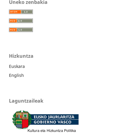
Uneko zenbakia
Hizkuntza
Euskara
English
Laguntzaileak