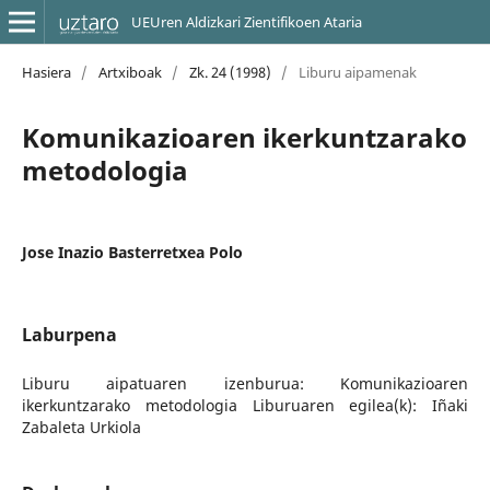
UEUren Aldizkari Zientifikoen Ataria
Hasiera
/
Artxiboak
/
Zk. 24 (1998)
/
Liburu aipamenak
Komunikazioaren ikerkuntzarako
metodologia
Jose Inazio Basterretxea Polo
Laburpena
Liburu aipatuaren izenburua: Komunikazioaren
ikerkuntzarako metodologia Liburuaren egilea(k): Iñaki
Zabaleta Urkiola