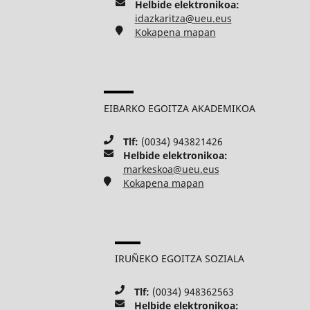
Helbide elektronikoa:
idazkaritza@ueu.eus
Kokapena mapan
EIBARKO EGOITZA AKADEMIKOA
Tlf:
(0034) 943821426
Helbide elektronikoa:
markeskoa@ueu.eus
Kokapena mapan
IRUÑEKO EGOITZA SOZIALA
Tlf:
(0034) 948362563
Helbide elektronikoa: