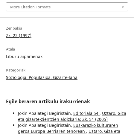
More Citation Formats
Zenbakia
Zk. 22 (1997)
Atala
Liburu aipamenak
Kategoriak
Soziologia. Populazioa. Gizarte-lana
Egile beraren artikulu irakurrienak
Jokin Apalategi Begiristain,
Editoriala 54
,
Uztaro. Giza
eta gizarte-zientzien aldizkaria: Zk. 54 (2005)
Jokin Apalategi Begiristain,
Euskarazko kulturaren
geroa Europa Berriaren tenorean
,
Uztaro. Giza eta