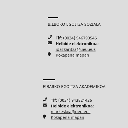
BILBOKO EGOITZA SOZIALA
Tlf:
(0034) 946790546
Helbide elektronikoa:
idazkaritza@ueu.eus
Kokapena mapan
EIBARKO EGOITZA AKADEMIKOA
Tlf:
(0034) 943821426
Helbide elektronikoa:
markeskoa@ueu.eus
Kokapena mapan