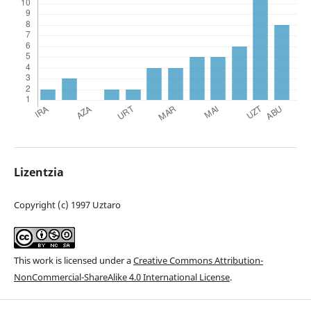
Lizentzia
Copyright (c) 1997 Uztaro
This work is licensed under a
Creative Commons Attribution-
NonCommercial-ShareAlike 4.0 International License
.