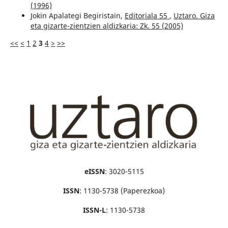
(1996)
Jokin Apalategi Begiristain,
Editoriala 55
,
Uztaro. Giza
eta gizarte-zientzien aldizkaria: Zk. 55 (2005)
<<
<
1
2
3
4
>
>>
eISSN
: 3020-5115
ISSN
: 1130-5738 (Paperezkoa)
ISSN-L
: 1130-5738