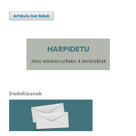
Artikulu bat bidali
Iradokizunak