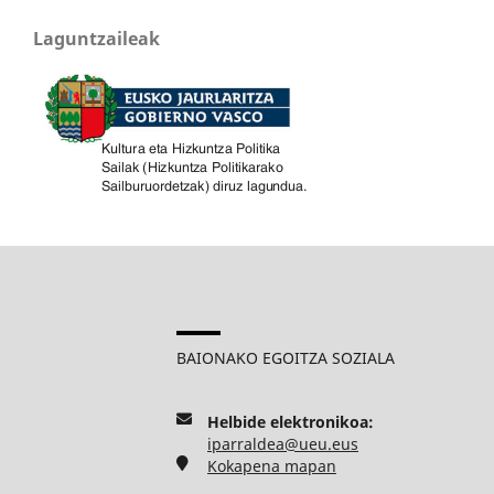
Laguntzaileak
BAIONAKO EGOITZA SOZIALA
Helbide elektronikoa:
iparraldea@ueu.eus
Kokapena mapan