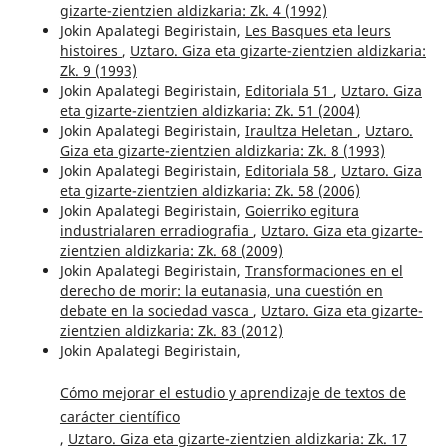
gizarte-zientzien aldizkaria: Zk. 4 (1992)
Jokin Apalategi Begiristain,
Les Basques eta leurs
histoires
,
Uztaro. Giza eta gizarte-zientzien aldizkaria:
Zk. 9 (1993)
Jokin Apalategi Begiristain,
Editoriala 51
,
Uztaro. Giza
eta gizarte-zientzien aldizkaria: Zk. 51 (2004)
Jokin Apalategi Begiristain,
Iraultza Heletan
,
Uztaro.
Giza eta gizarte-zientzien aldizkaria: Zk. 8 (1993)
Jokin Apalategi Begiristain,
Editoriala 58
,
Uztaro. Giza
eta gizarte-zientzien aldizkaria: Zk. 58 (2006)
Jokin Apalategi Begiristain,
Goierriko egitura
industrialaren erradiografia
,
Uztaro. Giza eta gizarte-
zientzien aldizkaria: Zk. 68 (2009)
Jokin Apalategi Begiristain,
Transformaciones en el
derecho de morir: la eutanasia, una cuestión en
debate en la sociedad vasca
,
Uztaro. Giza eta gizarte-
zientzien aldizkaria: Zk. 83 (2012)
Jokin Apalategi Begiristain,
Cómo mejorar el estudio y aprendizaje de textos de
carácter científico
,
Uztaro. Giza eta gizarte-zientzien aldizkaria: Zk. 17