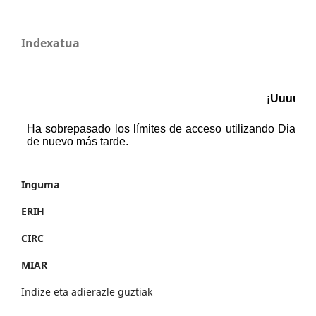
Indexatua
Inguma
ERIH
CIRC
MIAR
Indize eta adierazle guztiak