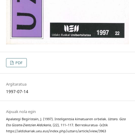
PDF
Argitaratua
1997-07-14
Aipuak nola egin
Apalategi Begiristain, J. (1997). Inteligentsia kimatuaren orbelak.
Uztaro. Giza
Eta Gizarte-Zientzien Aldizkaria
, (22), 111–117. Berreskuratua -(e)tik
https://aldizkariak.ueu.eus/index.php/uztaro/article/view/3963