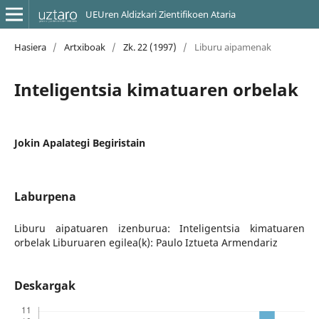
UEUren Aldizkari Zientifikoen Ataria
Hasiera
/
Artxiboak
/
Zk. 22 (1997)
/
Liburu aipamenak
Inteligentsia kimatuaren orbelak
Jokin Apalategi Begiristain
Laburpena
Liburu aipatuaren izenburua: Inteligentsia kimatuaren
orbelak Liburuaren egilea(k): Paulo Iztueta Armendariz
Deskargak