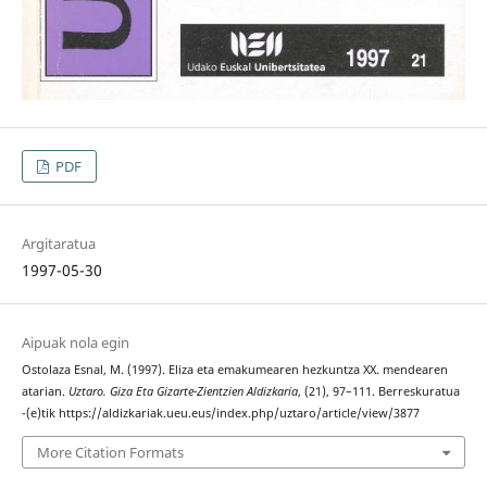
PDF
Argitaratua
1997-05-30
Aipuak nola egin
Ostolaza Esnal, M. (1997). Eliza eta emakumearen hezkuntza XX. mendearen
atarian.
Uztaro. Giza Eta Gizarte-Zientzien Aldizkaria
, (21), 97–111. Berreskuratua
-(e)tik https://aldizkariak.ueu.eus/index.php/uztaro/article/view/3877
More Citation Formats