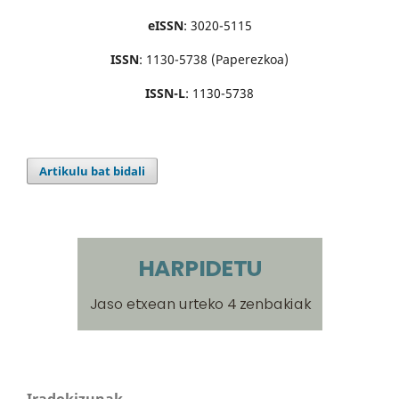
eISSN
: 3020-5115
ISSN
: 1130-5738 (Paperezkoa)
ISSN-L
: 1130-5738
Artikulu bat bidali
Iradokizunak