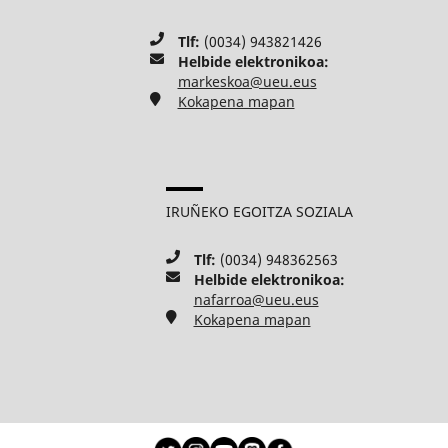
Tlf:
(0034) 943821426
Helbide elektronikoa:
markeskoa@ueu.eus
Kokapena mapan
IRUÑEKO EGOITZA SOZIALA
Tlf:
(0034) 948362563
Helbide elektronikoa:
nafarroa@ueu.eus
Kokapena mapan