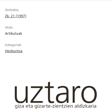
Zenbakia
Zk. 21 (1997)
Atala
Artikuluak
Kategoriak
Hezkuntza