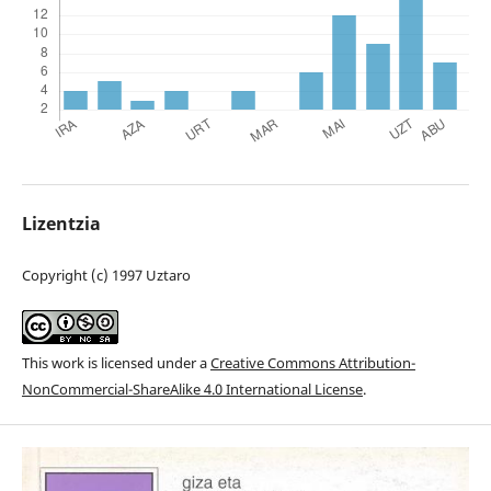
Lizentzia
Copyright (c) 1997 Uztaro
This work is licensed under a
Creative Commons Attribution-
NonCommercial-ShareAlike 4.0 International License
.