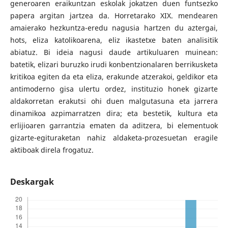
generoaren eraikuntzan eskolak jokatzen duen funtsezko
papera argitan jartzea da. Horretarako XIX. mendearen
amaierako hezkuntza-eredu nagusia hartzen du aztergai,
hots, eliza katolikoarena, eliz ikastetxe baten analisitik
abiatuz. Bi ideia nagusi daude artikuluaren muinean:
batetik, elizari buruzko irudi konbentzionalaren berrikusketa
kritikoa egiten da eta eliza, erakunde atzerakoi, geldikor eta
antimoderno gisa ulertu ordez, instituzio honek gizarte
aldakorretan erakutsi ohi duen malgutasuna eta jarrera
dinamikoa azpimarratzen dira; eta bestetik, kultura eta
erlijioaren garrantzia ematen da aditzera, bi elementuok
gizarte-egituraketan nahiz aldaketa-prozesuetan eragile
aktiboak direla frogatuz.
Deskargak