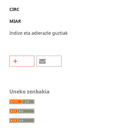
CIRC
MIAR
Indize eta adierazle guztiak
Uneko zenbakia