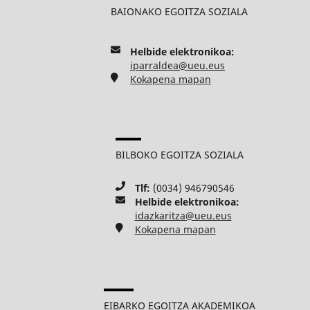
BAIONAKO EGOITZA SOZIALA
Helbide elektronikoa:
iparraldea@ueu.eus
Kokapena mapan
BILBOKO EGOITZA SOZIALA
Tlf:
(0034) 946790546
Helbide elektronikoa:
idazkaritza@ueu.eus
Kokapena mapan
EIBARKO EGOITZA AKADEMIKOA