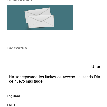
Indexatua
Inguma
ERIH