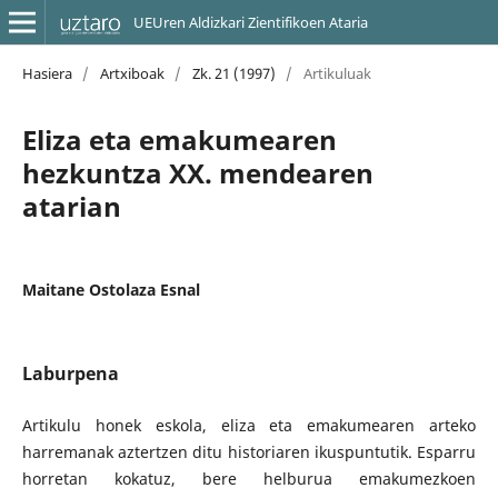
UEUren Aldizkari Zientifikoen Ataria
Hasiera
/
Artxiboak
/
Zk. 21 (1997)
/
Artikuluak
Eliza eta emakumearen
hezkuntza XX. mendearen
atarian
Maitane Ostolaza Esnal
Laburpena
Artikulu honek eskola, eliza eta emakumearen arteko
harremanak aztertzen ditu historiaren ikuspuntutik. Esparru
horretan kokatuz, bere helburua emakumezkoen