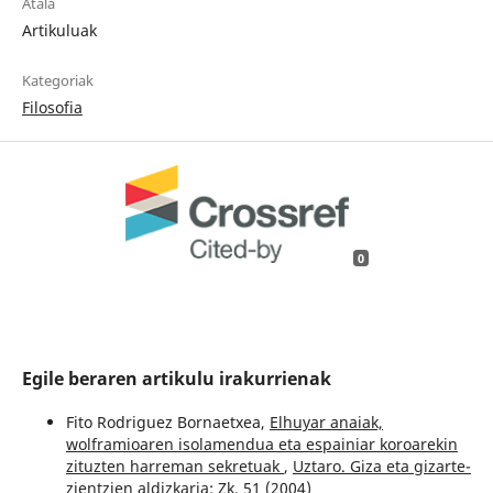
Atala
Artikuluak
Kategoriak
Filosofia
0
Egile beraren artikulu irakurrienak
Fito Rodriguez Bornaetxea,
Elhuyar anaiak,
wolframioaren isolamendua eta espainiar koroarekin
zituzten harreman sekretuak
,
Uztaro. Giza eta gizarte-
zientzien aldizkaria: Zk. 51 (2004)