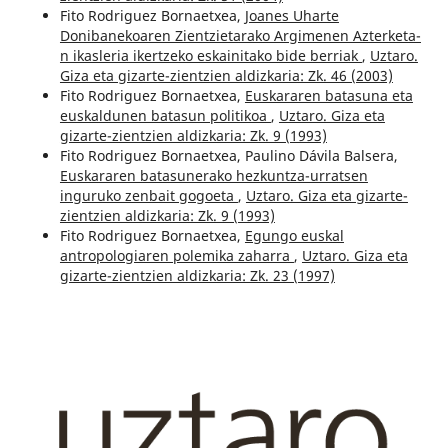
Fito Rodriguez Bornaetxea,
Joanes Uharte
Donibanekoaren Zientzietarako Argimenen Azterketa-
n ikasleria ikertzeko eskainitako bide berriak
,
Uztaro.
Giza eta gizarte-zientzien aldizkaria: Zk. 46 (2003)
Fito Rodriguez Bornaetxea,
Euskararen batasuna eta
euskaldunen batasun politikoa
,
Uztaro. Giza eta
gizarte-zientzien aldizkaria: Zk. 9 (1993)
Fito Rodriguez Bornaetxea, Paulino Dávila Balsera,
Euskararen batasunerako hezkuntza-urratsen
inguruko zenbait gogoeta
,
Uztaro. Giza eta gizarte-
zientzien aldizkaria: Zk. 9 (1993)
Fito Rodriguez Bornaetxea,
Egungo euskal
antropologiaren polemika zaharra
,
Uztaro. Giza eta
gizarte-zientzien aldizkaria: Zk. 23 (1997)