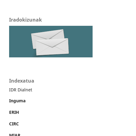
Iradokizunak
Indexatua
IDR Dialnet
Inguma
ERIH
CIRC
MIAR