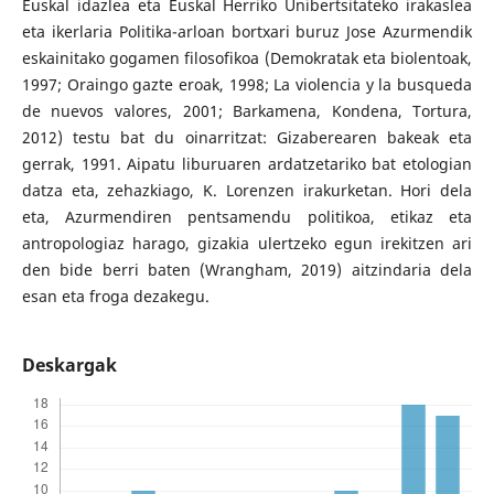
Euskal idazlea eta Euskal Herriko Unibertsitateko irakaslea
eta ikerlaria Politika-arloan bortxari buruz Jose Azurmendik
eskainitako gogamen filosofikoa (Demokratak eta biolentoak,
1997; Oraingo gazte eroak, 1998; La violencia y la busqueda
de nuevos valores, 2001; Barkamena, Kondena, Tortura,
2012) testu bat du oinarritzat: Gizaberearen bakeak eta
gerrak, 1991. Aipatu liburuaren ardatzetariko bat etologian
datza eta, zehazkiago, K. Lorenzen irakurketan. Hori dela
eta, Azurmendiren pentsamendu politikoa, etikaz eta
antropologiaz harago, gizakia ulertzeko egun irekitzen ari
den bide berri baten (Wrangham, 2019) aitzindaria dela
esan eta froga dezakegu.
Deskargak