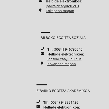
Helbide elektronikoa:
iparraldea@ueu.eus
Kokapena mapan
BILBOKO EGOITZA SOZIALA
Tlf:
(0034) 946790546
Helbide elektronikoa:
idazkaritza@ueu.eus
Kokapena mapan
EIBARKO EGOITZA AKADEMIKOA
Tlf:
(0034) 943821426
Helbide elektronikoa: