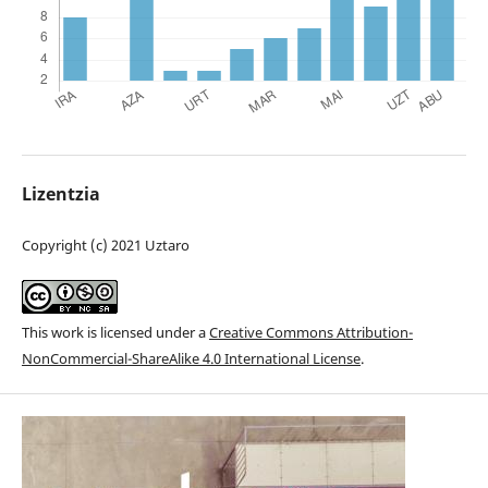
Lizentzia
Copyright (c) 2021 Uztaro
This work is licensed under a
Creative Commons Attribution-
NonCommercial-ShareAlike 4.0 International License
.