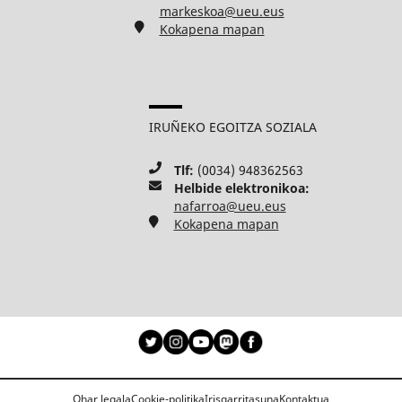
markeskoa@ueu.eus
Kokapena mapan
IRUÑEKO EGOITZA SOZIALA
Tlf:
(0034) 948362563
Helbide elektronikoa:
nafarroa@ueu.eus
Kokapena mapan
Ohar legala
Cookie-politika
Irisgarritasuna
Kontaktua