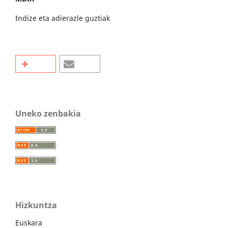
Indize eta adierazle guztiak
Uneko zenbakia
Hizkuntza
Euskara