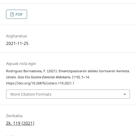
PDF
Argitaratua
2021-11-25
Aipuak nola egin
Rodriguez Bornaetxea, F. (2021). Emantzipazioaren aldeko bortxaren ikerketa.
Uztaro. Giza Eta Gizarte-Zientzien Aldizkaria
, (119), 5–14.
https://doi.org/10.26876/uztaro.119.2021.1
More Citation Formats
Zenbakia
Zk. 119 (2021)