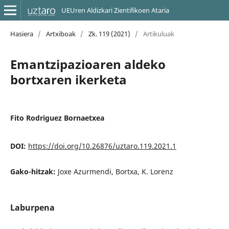
UEUren Aldizkari Zientifikoen Ataria
Hasiera
/
Artxiboak
/
Zk. 119 (2021)
/
Artikuluak
Emantzipazioaren aldeko
bortxaren ikerketa
Fito Rodriguez Bornaetxea
DOI:
https://doi.org/10.26876/uztaro.119.2021.1
Gako-hitzak:
Joxe Azurmendi, Bortxa, K. Lorenz
Laburpena