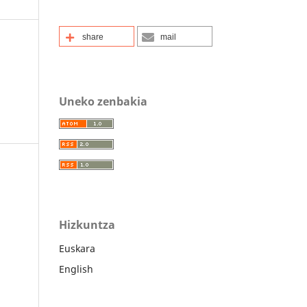
share
mail
Uneko zenbakia
Hizkuntza
Euskara
English