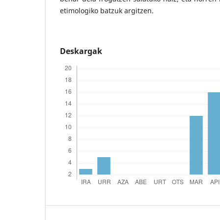
etimologiko batzuk argitzen.
Deskargak