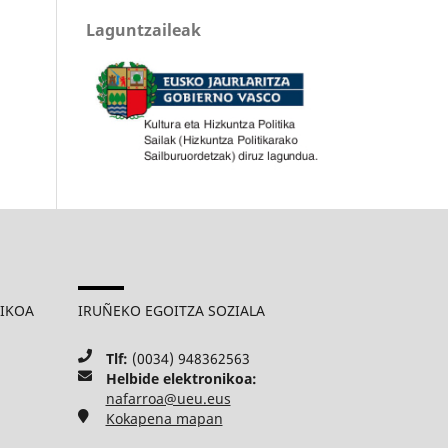
Laguntzaileak
MIKOA
IRUÑEKO EGOITZA SOZIALA
Tlf:
(0034) 948362563
Helbide elektronikoa:
nafarroa@ueu.eus
Kokapena mapan