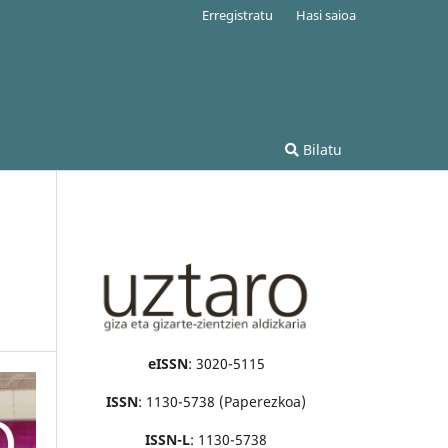
Erregistratu
Hasi saioa
Bilatu
eISSN
: 3020-5115
ISSN
: 1130-5738 (Paperezkoa)
ISSN-L
: 1130-5738