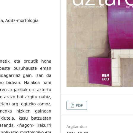
ia, Aditz-morfologia
netik, eta ordutik hona
inbeste buruhauste eman
fidagarriaz gain, izan da
ko bidean. Halakoa nahi
ren argazkiak ere aztertu
ko arazo bat argitu nahiz,
etan) argi egiteko asmoz.
PDF
menka hizkien gainean
a dutela, kasu batzuetan
esanda, <ñagon> irakurri
Argitaratua
inplikazio morfologiko eta