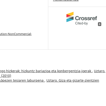
0
bution-NonCommercial-
ngo hizkerak: hizkuntz bariazioa eta konbergentzia-joerak
,
Uztaro.
2 (2010)
 Lópezen tesiaren laburpena
,
Uztaro. Giza eta gizarte-zientzien