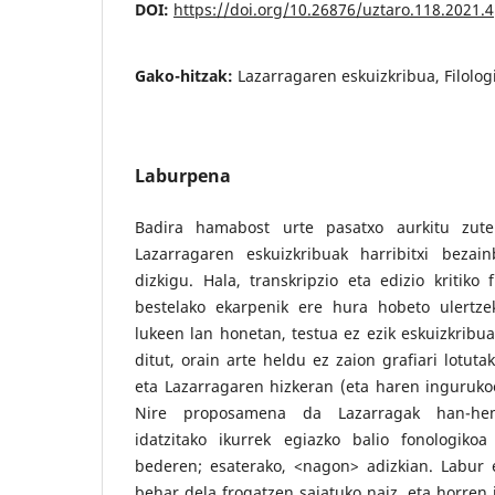
DOI:
https://doi.org/10.26876/uztaro.118.2021.4
Gako-hitzak:
Lazarragaren eskuizkribua, Filolog
Laburpena
Badira hamabost urte pasatxo aurkitu zute
Lazarragaren eskuizkribuak harribitxi beza
dizkigu. Hala, transkripzio eta edizio kritiko 
bestelako ekarpenik ere hura hobeto ulertze
lukeen lan honetan, testua ez ezik eskuizkribua
ditut, orain arte heldu ez zaion grafiari lotuta
eta Lazarragaren hizkeran (eta haren inguruko
Nire proposamena da Lazarragak han-he
idatzitako ikurrek egiazko balio fonologiko
bederen; esaterako, <nagon> adizkian. Labur 
behar dela frogatzen saiatuko naiz, eta horren 