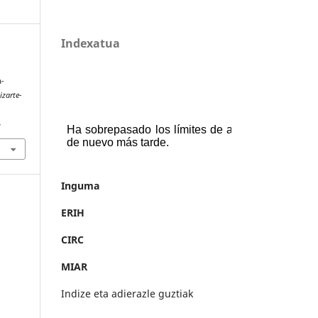
Indexatua
a-
izarte-
4
Inguma
ERIH
CIRC
MIAR
Indize eta adierazle guztiak