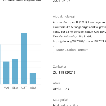
2021-08-03
Aipuak nola egin
Ariztimuño Lopez, B. (2021). Lazarragaren
eskuizkribuko &lt;nagon&gt; adizkia: grafi
kontu bat baino gehiago.
Uztaro. Giza Eta G
Zientzien Aldizkaria
, (118), 81–92.
https://doi.org/10.26876/uztaro.118.2021.
More Citation Formats
Zenbakia
Zk. 118 (2021)
Atala
Artikuluak
Kategoriak
Hizkuntzalaritza