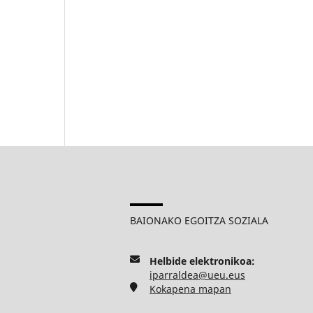
BAIONAKO EGOITZA SOZIALA
Helbide elektronikoa:
iparraldea@ueu.eus
Kokapena mapan