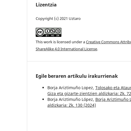
Lizentzia
Copyright (c) 2021 Uztaro
This work is licensed under a
Creative Commons Attri
ShareAlike 4.0 International License
.
Egile beraren artikulu irakurrienak
Borja Ariztimuño Lopez,
Tolosako eta Atau
Giza eta gizarte-zientzien aldizkaria: Zk. 7
Borja Ariztimuño López,
Borja Ariztimuño
aldizkaria: Zk. 130 (2024)