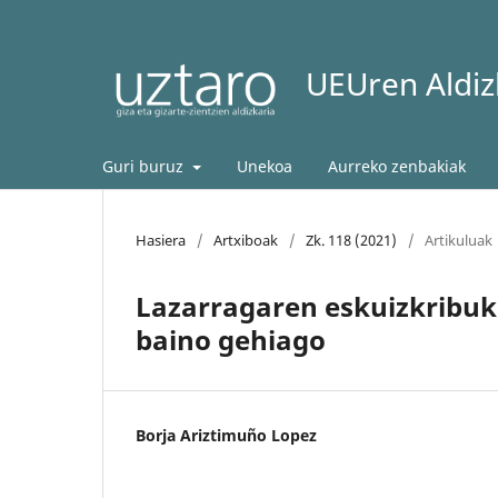
UEUren Aldizk
Guri buruz
Unekoa
Aurreko zenbakiak
Hasiera
/
Artxiboak
/
Zk. 118 (2021)
/
Artikuluak
Lazarragaren eskuizkribuk
baino gehiago
Borja Ariztimuño Lopez