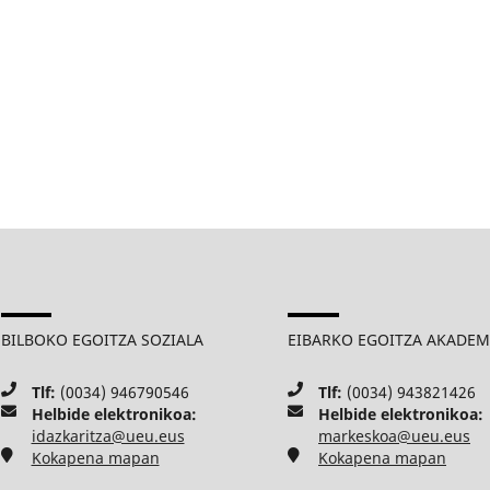
BILBOKO EGOITZA SOZIALA
EIBARKO EGOITZA AKADE
Tlf:
(0034) 946790546
Tlf:
(0034) 943821426
Helbide elektronikoa:
Helbide elektronikoa:
idazkaritza@ueu.eus
markeskoa@ueu.eus
Kokapena mapan
Kokapena mapan