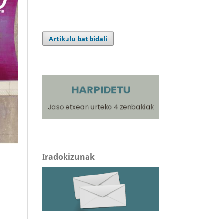
Artikulu bat bidali
Iradokizunak