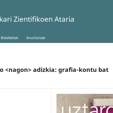
ari Zientifikoen Ataria
Bidalketak
Anuntzioak
o <nagon> adizkia: grafia-kontu bat