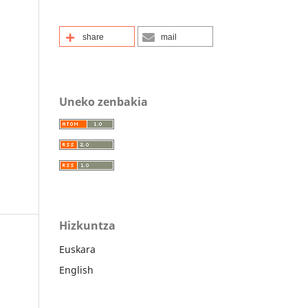
share
mail
Uneko zenbakia
Hizkuntza
Euskara
English