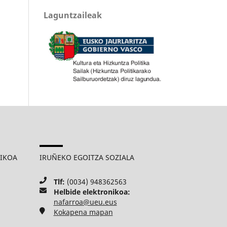
Laguntzaileak
MIKOA
IRUÑEKO EGOITZA SOZIALA
Tlf:
(0034) 948362563
Helbide elektronikoa:
nafarroa@ueu.eus
Kokapena mapan