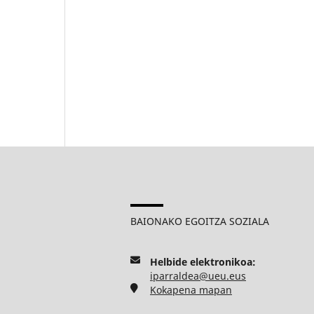
BAIONAKO EGOITZA SOZIALA
Helbide elektronikoa:
iparraldea@ueu.eus
Kokapena mapan