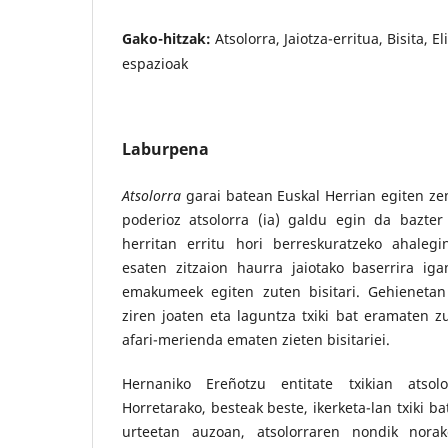
Gako-hitzak:
Atsolorra, Jaiotza-erritua, Bisita,
espazioak
Laburpena
Atsolorra
garai batean Euskal Herrian egiten zen
poderioz atsolorra (ia) galdu egin da bazter
herritan erritu hori berreskuratzeko ahalegin
esaten zitzaion haurra jaiotako baserrira ig
emakumeek egiten zuten bisitari. Gehieneta
ziren joaten eta laguntza txiki bat eramaten z
afari-merienda ematen zieten bisitariei.
Hernaniko Ereñotzu entitate txikian atsol
Horretarako, besteak beste, ikerketa-lan txiki b
urteetan auzoan, atsolorraren nondik nora