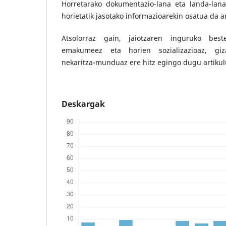
Horretarako dokumentazio-lana eta landa-lana 
horietatik jasotako informazioarekin osatua da a
Atsolorraz gain, jaiotzaren inguruko bestel
emakumeez eta horien sozializazioaz, giz
nekaritza-munduaz ere hitz egingo dugu artiku
Deskargak