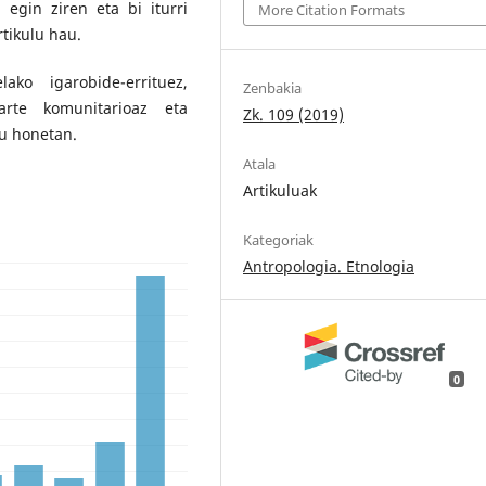
egin ziren eta bi iturri
More Citation Formats
rtikulu hau.
ako igarobide-errituez,
Zenbakia
arte komunitarioaz eta
Zk. 109 (2019)
lu honetan.
Atala
Artikuluak
Kategoriak
Antropologia. Etnologia
0