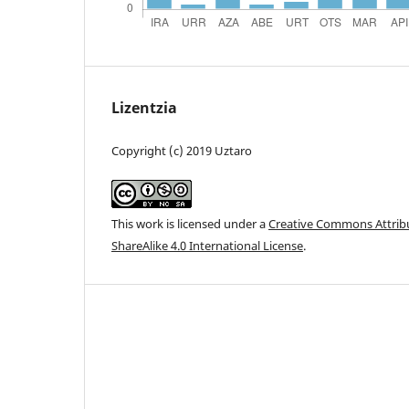
Lizentzia
Copyright (c) 2019 Uztaro
This work is licensed under a
Creative Commons Attri
ShareAlike 4.0 International License
.