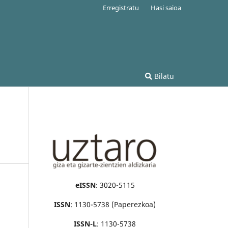
Erregistratu
Hasi saioa
Bilatu
eISSN
: 3020-5115
ISSN
: 1130-5738 (Paperezkoa)
ISSN-L
: 1130-5738