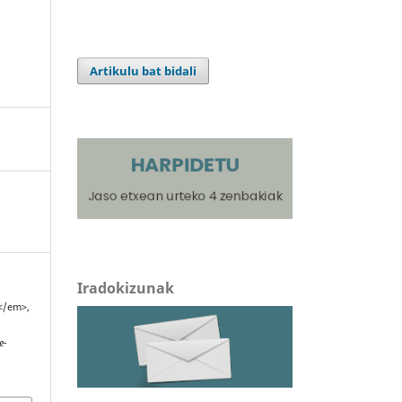
Artikulu bat bidali
Iradokizunak
a</em>,
e-
1