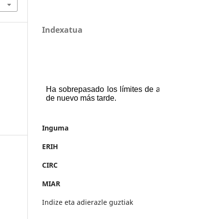
Indexatua
Inguma
ERIH
CIRC
MIAR
Indize eta adierazle guztiak