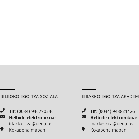
BILBOKO EGOITZA SOZIALA
EIBARKO EGOITZA AKADE
Tlf:
(0034) 946790546
Tlf:
(0034) 943821426
Helbide elektronikoa:
Helbide elektronikoa:
idazkaritza@ueu.eus
markeskoa@ueu.eus
Kokapena mapan
Kokapena mapan