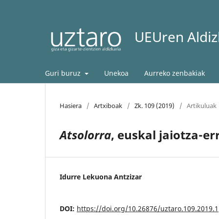
UEUren Aldizk
Guri buruz
Unekoa
Aurreko zenbakiak
Hasiera
/
Artxiboak
/
Zk. 109 (2019)
/
Artikuluak
Atsolorra
, euskal jaiotza-e
Idurre Lekuona Antzizar
DOI:
https://doi.org/10.26876/uztaro.109.2019.1