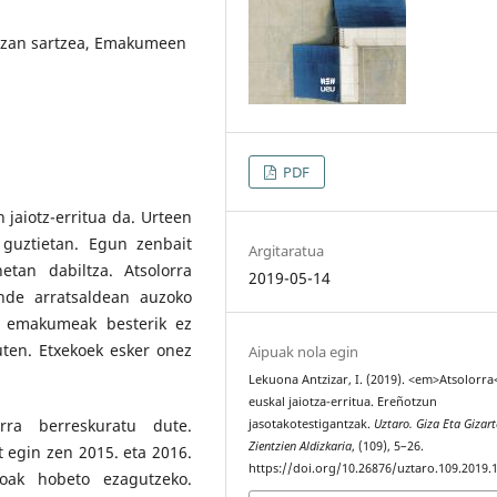
 Elizan sartzea, Emakumeen
PDF
 jaiotz-erritua da. Urteen
 guztietan. Egun zenbait
Argitaratua
etan dabiltza. Atsolorra
2019-05-14
ande arratsaldean auzoko
n emakumeak besterik ez
uten. Etxekoek esker onez
Aipuak nola egin
Lekuona Antzizar, I. (2019). <em>Atsolorr
euskal jaiotza-erritua. Ereñotzun
orra berreskuratu dute.
jasotakotestigantzak.
Uztaro. Giza Eta Gizart
Zientzien Aldizkaria
, (109), 5–26.
at egin zen 2015. eta 2016.
https://doi.org/10.26876/uztaro.109.2019.
koak hobeto ezagutzeko.