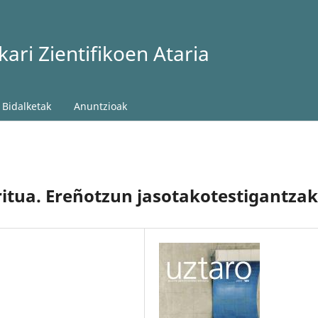
ari Zientifikoen Ataria
Bidalketak
Anuntzioak
rritua. Ereñotzun jasotakotestigantzak