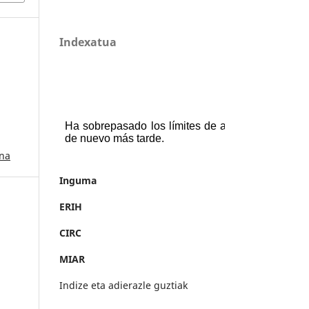
Indexatua
ana
Inguma
ERIH
CIRC
MIAR
Indize eta adierazle guztiak