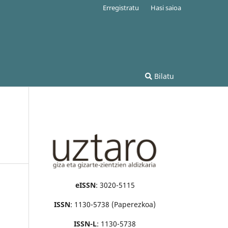
Erregistratu
Hasi saioa
Bilatu
eISSN
: 3020-5115
ISSN
: 1130-5738 (Paperezkoa)
ISSN-L
: 1130-5738