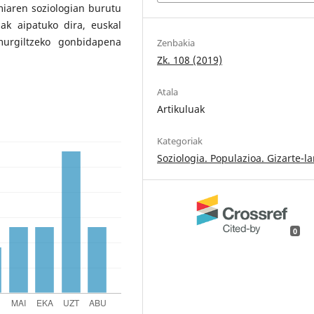
miaren soziologian burutu
iak aipatuko dira, euskal
murgiltzeko gonbidapena
Zenbakia
Zk. 108 (2019)
Atala
Artikuluak
Kategoriak
Soziologia. Populazioa. Gizarte-l
0