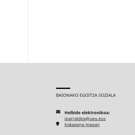
BAIONAKO EGOITZA SOZIALA
Helbide elektronikoa:
iparraldea@ueu.eus
Kokapena mapan