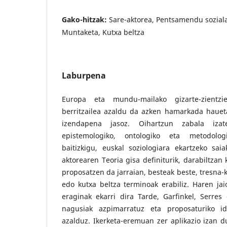
Gako-hitzak:
Sare-aktorea, Pentsamendu soziala,
Muntaketa, Kutxa beltza
Laburpena
Europa eta mundu-mailako gizarte-zientz
berritzailea azaldu da azken hamarkada hauet
izendapena jasoz. Oihartzun zabala izat
epistemologiko, ontologiko eta metodolog
baitizkigu, euskal soziologiara ekartzeko sai
aktorearen Teoria gisa definiturik, darabiltzan
proposatzen da jarraian, besteak beste, tresna-
edo kutxa beltza terminoak erabiliz. Haren jai
eraginak ekarri dira Tarde, Garfinkel, Serres
nagusiak azpimarratuz eta proposaturiko id
azalduz. Ikerketa-eremuan zer aplikazio izan du