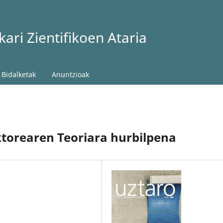
ari Zientifikoen Ataria
Bidalketak
Anuntzioak
ktorearen Teoriara hurbilpena