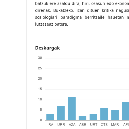
batzuk ere azaldu dira, hiri, osasun edo ekono
direnak. Bukatzeko, izan dituen kritika nagus
soziologiari paradigma berritzaile hauetan 
lutzazeaz batera.
Deskargak