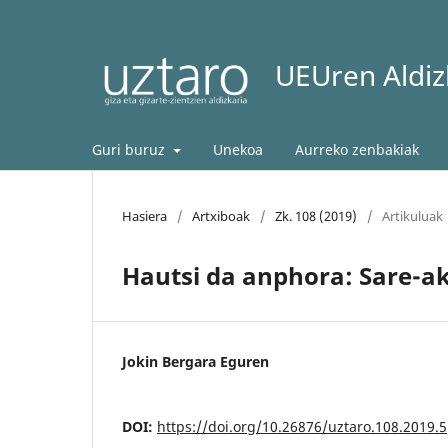
UEUren Aldizk
Guri buruz
Unekoa
Aurreko zenbakiak
Hasiera
/
Artxiboak
/
Zk. 108 (2019)
/
Artikuluak
Hautsi da anphora: Sare-a
Jokin Bergara Eguren
DOI:
https://doi.org/10.26876/uztaro.108.2019.5