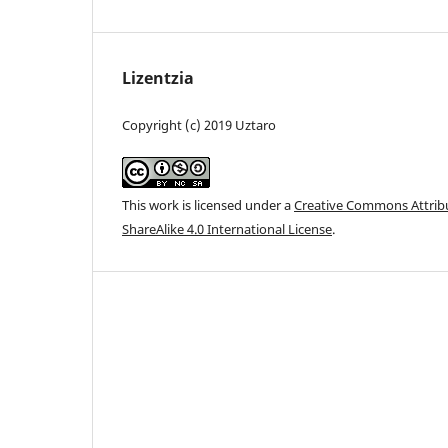
Lizentzia
Copyright (c) 2019 Uztaro
This work is licensed under a
Creative Commons Attri
ShareAlike 4.0 International License
.