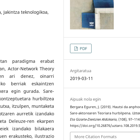
 Jakintza teknologikoa,
PDF
ietan paradigma erabat
an, Actor-Network Theory
Argitaratua
en ari denez, oinarri
2019-03-11
iko berriak eskaintzen
akera egin gurada. Sare-
 kontzeptuetara hurbiltzea
Aipuak nola egin
kutxa, itzulpen, muntaketa
Bergara Eguren, J. (2019). Hautsi da anpho
otzaren aurretik izandako
Sare-aktorearen Teoriara hurbilpena.
Uztar
Eta Gizarte-Zientzien Aldizkaria
, (108), 97–114
 eta Deleuze-ren ekarpen
https://doi.org/10.26876/uztaro.108.2019.
eiek izandako bilakaera
en erakusteko, ilustrazio
More Citation Formats