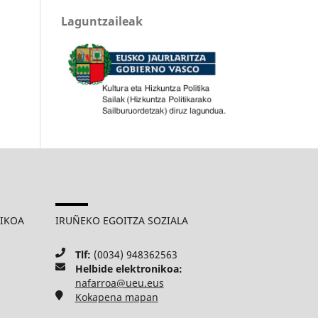
Laguntzaileak
MIKOA
IRUÑEKO EGOITZA SOZIALA
Tlf:
(0034) 948362563
Helbide elektronikoa:
nafarroa@ueu.eus
Kokapena mapan