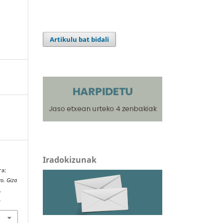
Artikulu bat bidali
Iradokizunak
ra:
o. Giza
.
5