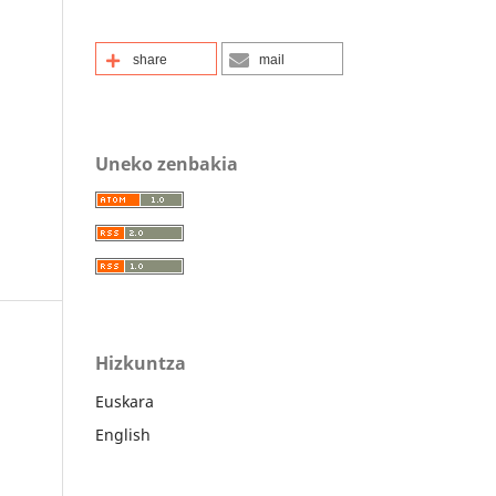
share
mail
Uneko zenbakia
Hizkuntza
Euskara
English