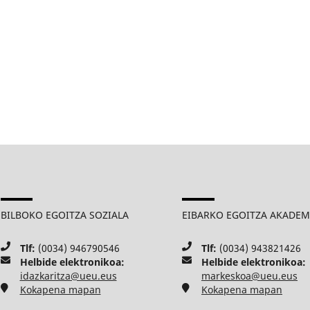
BILBOKO EGOITZA SOZIALA
EIBARKO EGOITZA AKADE
Tlf:
(0034) 946790546
Tlf:
(0034) 943821426
Helbide elektronikoa:
Helbide elektronikoa:
idazkaritza@ueu.eus
markeskoa@ueu.eus
Kokapena mapan
Kokapena mapan