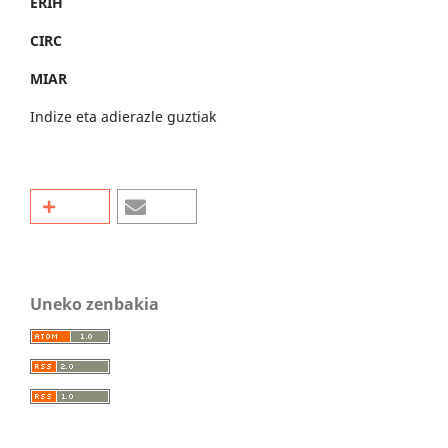
ERIH
CIRC
MIAR
Indize eta adierazle guztiak
Uneko zenbakia