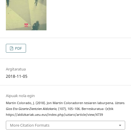
PDF
Argitaratua
2018-11-05
Aipuak nola egin
Martin Colorado, J. (2018). Jon Martin Coloradoren tesiaren laburpena.
Uztaro.
Giza Eta Gizarte-Zientzien Aldizkaria
, (107), 105–106. Berreskuratua -(e)tik
https://aldizkariak.ueu.eus/index.php/uztaro/article/view/4739
More Citation Formats