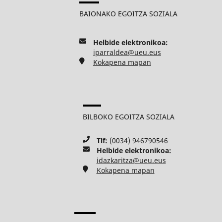
BAIONAKO EGOITZA SOZIALA
Helbide elektronikoa:
iparraldea@ueu.eus
Kokapena mapan
BILBOKO EGOITZA SOZIALA
Tlf:
(0034) 946790546
Helbide elektronikoa:
idazkaritza@ueu.eus
Kokapena mapan