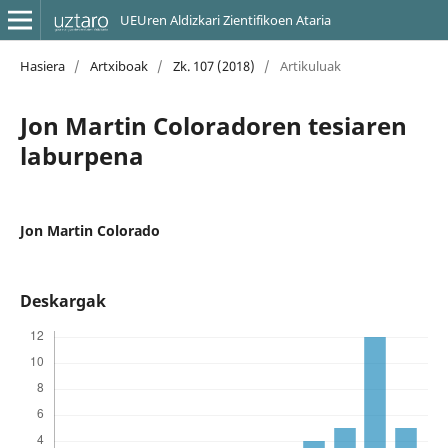
UEUren Aldizkari Zientifikoen Ataria
Hasiera
/
Artxiboak
/
Zk. 107 (2018)
/
Artikuluak
Jon Martin Coloradoren tesiaren
laburpena
Jon Martin Colorado
Deskargak