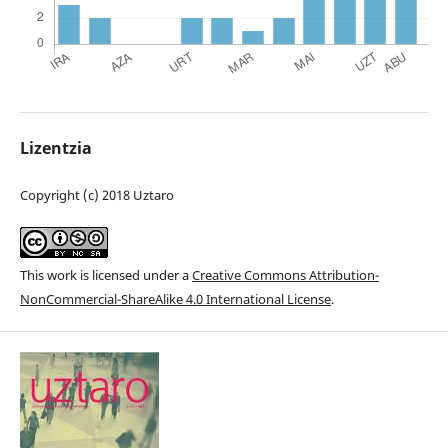
Lizentzia
Copyright (c) 2018 Uztaro
This work is licensed under a
Creative Commons Attribution-
NonCommercial-ShareAlike 4.0 International License
.