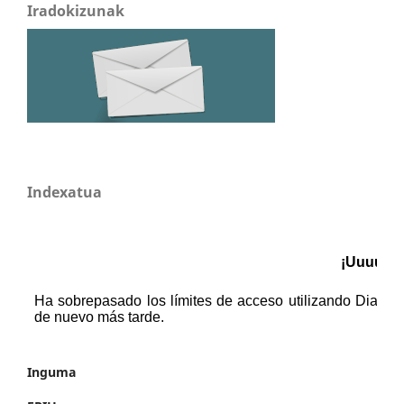
Iradokizunak
Indexatua
Inguma