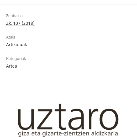
Zenbakia
Zk. 107 (2018)
Atala
Artikuluak
Kategoriak
Artea