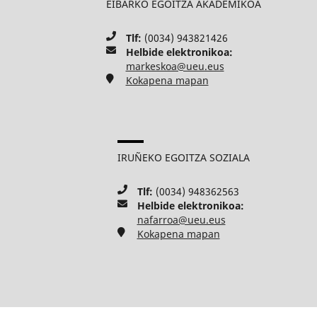
EIBARKO EGOITZA AKADEMIKOA
Tlf:
(0034) 943821426
Helbide elektronikoa:
markeskoa@ueu.eus
Kokapena mapan
IRUÑEKO EGOITZA SOZIALA
Tlf:
(0034) 948362563
Helbide elektronikoa:
nafarroa@ueu.eus
Kokapena mapan