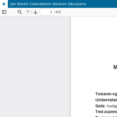
Jon Martin Coloradoren tesiaren laburpena