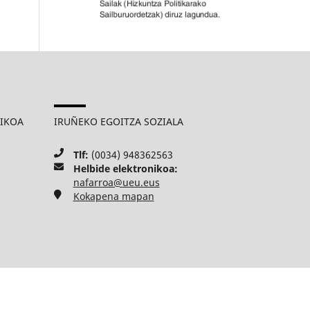
MIKOA
IRUÑEKO EGOITZA SOZIALA
Tlf:
(0034) 948362563
Helbide elektronikoa:
nafarroa@ueu.eus
Kokapena mapan