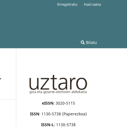
Erregistratu
Hasi saioa
Bilatu
-
eISSN
: 3020-5115
ISSN
: 1130-5738 (Paperezkoa)
ISSN-L
: 1130-5738