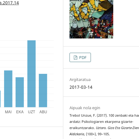
a.2017.14
PDF
Argitaratua
2017-03-14
Aipuak nola egin
Trebol Unzue, F. (2017). 100 zenbaki eta h
ardatz: Psikologiaren ekarpena gizarte-
eraikuntzarako.
Uztaro. Giza Eta Gizarte-Zien
Aldizkaria
, (100+), 99–105.