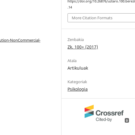
https://doi.org/10.26876/uztaro.100.berez
.14
More Citation Formats
Zenbakia
bution-NonCommercial-
Zk. 100+ (2017)
Atala
Artikuluak
Kategoriak
Psikologia
0