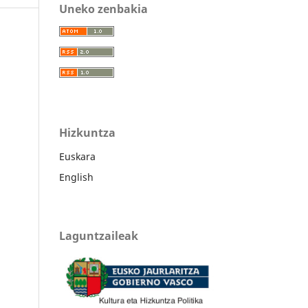
Uneko zenbakia
Hizkuntza
Euskara
English
Laguntzaileak