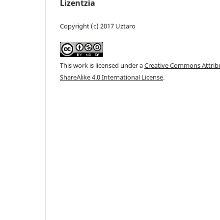
Lizentzia
Copyright (c) 2017 Uztaro
This work is licensed under a
Creative Commons Attri
ShareAlike 4.0 International License
.