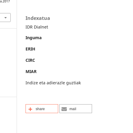
ia.2017
Indexatua
IDR Dialnet
Inguma
ERIH
CIRC
MIAR
Indize eta adierazle guztiak
share
mail