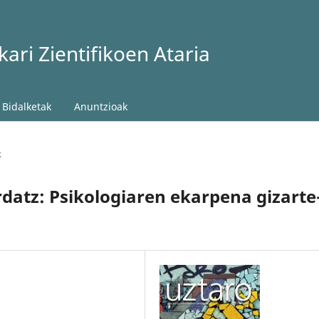
ari Zientifikoen Ataria
Bidalketak
Anuntzioak
k
datz: Psikologiaren ekarpena gizarte