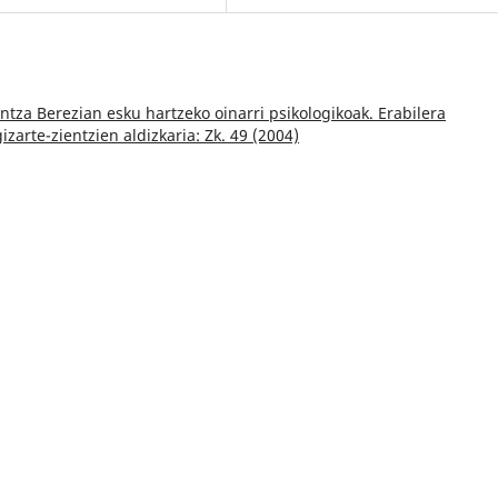
tza Berezian esku hartzeko oinarri psikologikoak. Erabilera
izarte-zientzien aldizkaria: Zk. 49 (2004)