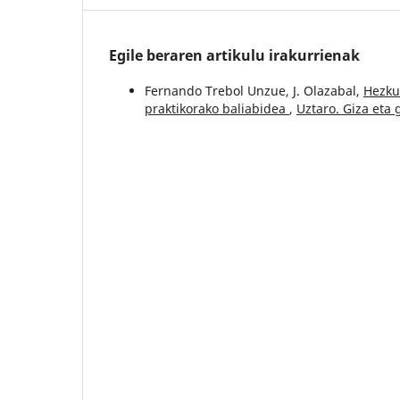
Egile beraren artikulu irakurrienak
Fernando Trebol Unzue, J. Olazabal,
Hezkun
praktikorako baliabidea
,
Uztaro. Giza eta g