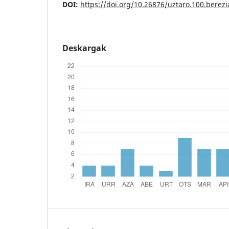
DOI:
https://doi.org/10.26876/uztaro.100.berezi
Deskargak