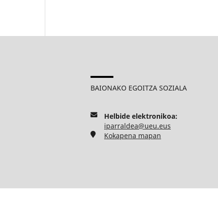
BAIONAKO EGOITZA SOZIALA
Helbide elektronikoa:
iparraldea@ueu.eus
Kokapena mapan