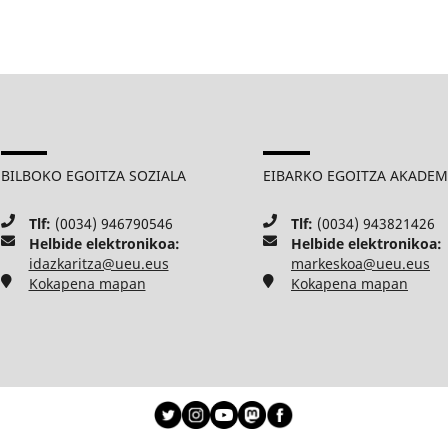
BILBOKO EGOITZA SOZIALA
EIBARKO EGOITZA AKADE
Tlf:
(0034) 946790546
Tlf:
(0034) 943821426
Helbide elektronikoa:
Helbide elektronikoa:
idazkaritza@ueu.eus
markeskoa@ueu.eus
Kokapena mapan
Kokapena mapan