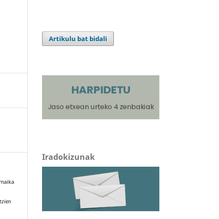
Artikulu bat bidali
Iradokizunak
amaika
tzien