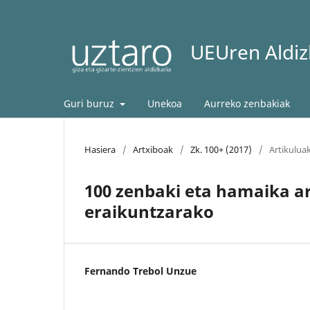
UEUren Aldizk
Guri buruz
Unekoa
Aurreko zenbakiak
Hasiera
/
Artxiboak
/
Zk. 100+ (2017)
/
Artikulua
100 zenbaki eta hamaika ar
eraikuntzarako
Fernando Trebol Unzue