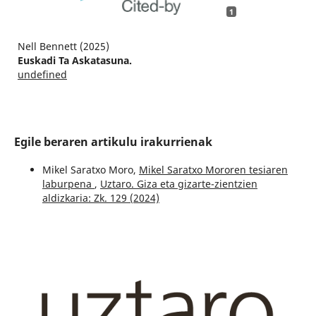
1
Nell Bennett (2025)
Euskadi Ta Askatasuna.
undefined
Egile beraren artikulu irakurrienak
Mikel Saratxo Moro,
Mikel Saratxo Mororen tesiaren
laburpena
,
Uztaro. Giza eta gizarte-zientzien
aldizkaria: Zk. 129 (2024)