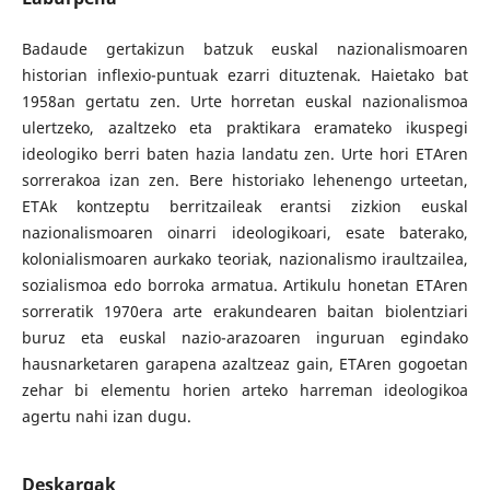
Badaude gertakizun batzuk euskal nazionalismoaren
historian inflexio-puntuak ezarri dituztenak. Haietako bat
1958an gertatu zen. Urte horretan euskal nazionalismoa
ulertzeko, azaltzeko eta praktikara eramateko ikuspegi
ideologiko berri baten hazia landatu zen. Urte hori ETAren
sorrerakoa izan zen. Bere historiako lehenengo urteetan,
ETAk kontzeptu berritzaileak erantsi zizkion euskal
nazionalismoaren oinarri ideologikoari, esate baterako,
kolonialismoaren aurkako teoriak, nazionalismo iraultzailea,
sozialismoa edo borroka armatua. Artikulu honetan ETAren
sorreratik 1970era arte erakundearen baitan biolentziari
buruz eta euskal nazio-arazoaren inguruan egindako
hausnarketaren garapena azaltzeaz gain, ETAren gogoetan
zehar bi elementu horien arteko harreman ideologikoa
agertu nahi izan dugu.
Deskargak