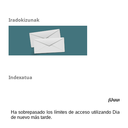
Iradokizunak
Indexatua