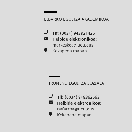
EIBARKO EGOITZA AKADEMIKOA
Tlf:
(0034) 943821426
Helbide elektronikoa:
markeskoa@ueu.eus
Kokapena mapan
IRUÑEKO EGOITZA SOZIALA
Tlf:
(0034) 948362563
Helbide elektronikoa:
nafarroa@ueu.eus
Kokapena mapan