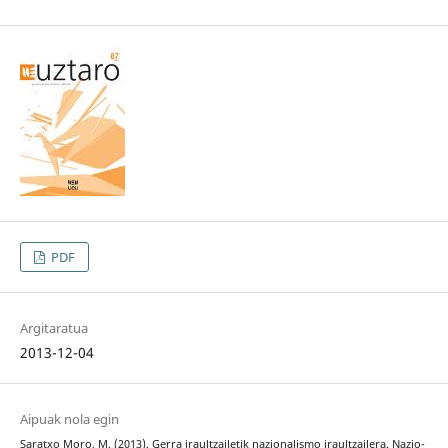
PDF
Argitaratua
2013-12-04
Aipuak nola egin
Saratxo Moro, M. (2013). Gerra iraultzailetik nazionalismo iraultzailera. Nazio-