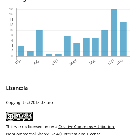
Lizentzia
Copyright (c) 2013 Uztaro
This work is licensed under a
Creative Commons Attribution-
NonCommercial-ShareAlike 4.0 International License
.