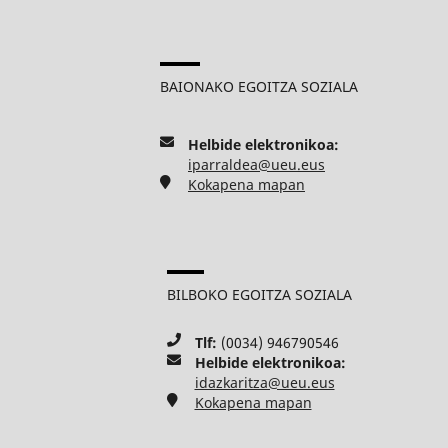
BAIONAKO EGOITZA SOZIALA
Helbide elektronikoa:
iparraldea@ueu.eus
Kokapena mapan
BILBOKO EGOITZA SOZIALA
Tlf:
(0034) 946790546
Helbide elektronikoa:
idazkaritza@ueu.eus
Kokapena mapan