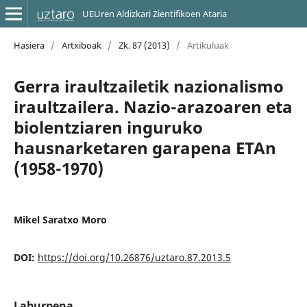
UEUren Aldizkari Zientifikoen Ataria
Hasiera
/
Artxiboak
/
Zk. 87 (2013)
/
Artikuluak
Gerra iraultzailetik nazionalismo
iraultzailera. Nazio-arazoaren eta
biolentziaren inguruko
hausnarketaren garapena ETAn
(1958-1970)
Mikel Saratxo Moro
DOI:
https://doi.org/10.26876/uztaro.87.2013.5
Laburpena