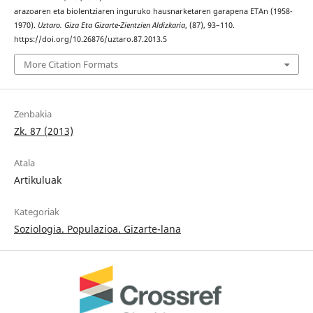
arazoaren eta biolentziaren inguruko hausnarketaren garapena ETAn (1958-
1970).
Uztaro. Giza Eta Gizarte-Zientzien Aldizkaria
, (87), 93–110.
https://doi.org/10.26876/uztaro.87.2013.5
More Citation Formats
Zenbakia
Zk. 87 (2013)
Atala
Artikuluak
Kategoriak
Soziologia. Populazioa. Gizarte-lana