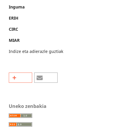
Inguma
ERIH
CIRC
MIAR
Indize eta adierazle guztiak
Uneko zenbakia