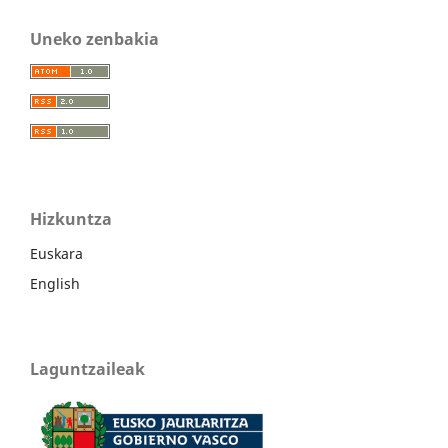
Uneko zenbakia
Hizkuntza
Euskara
English
Laguntzaileak