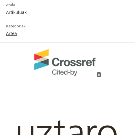
Atala
Artikuluak
Kategoriak
Artea
0