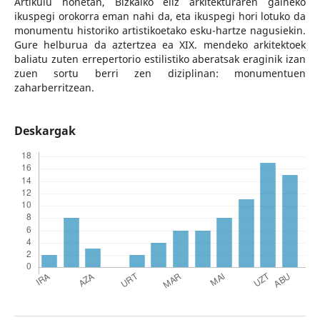
Artikulu honetan, Bizkaiko eliz arkitekturaren gaineko
ikuspegi orokorra eman nahi da, eta ikuspegi hori lotuko da
monumentu historiko artistikoetako esku-hartze nagusiekin.
Gure helburua da aztertzea ea XIX. mendeko arkitektoek
baliatu zuten errepertorio estilistiko aberatsak eraginik izan
zuen sortu berri zen diziplinan: monumentuen
zaharberritzean.
Deskargak