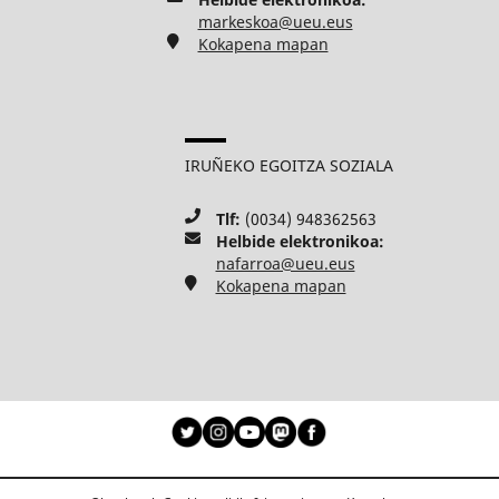
markeskoa@ueu.eus
Kokapena mapan
IRUÑEKO EGOITZA SOZIALA
Tlf:
(0034) 948362563
Helbide elektronikoa:
nafarroa@ueu.eus
Kokapena mapan