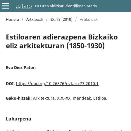
UEUren Aldizkari Zientifikoen Ataria
Hasiera
/
Artxiboak
/
Zk. 73 (2010)
/
Artikuluak
Estiloaren adierazpena Bizkaiko
eliz arkitekturan (1850-1930)
Eva Diez Paton
DOI:
https://doi.org/10.26876/uztaro.73.2010.1
Gako-hitzak:
Arkitektura. XIX.-XX. mendeak. Estiloa.
Laburpena