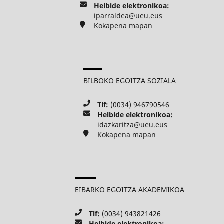
Helbide elektronikoa:
iparraldea@ueu.eus
Kokapena mapan
BILBOKO EGOITZA SOZIALA
Tlf:
(0034) 946790546
Helbide elektronikoa:
idazkaritza@ueu.eus
Kokapena mapan
EIBARKO EGOITZA AKADEMIKOA
Tlf:
(0034) 943821426
Helbide elektronikoa: