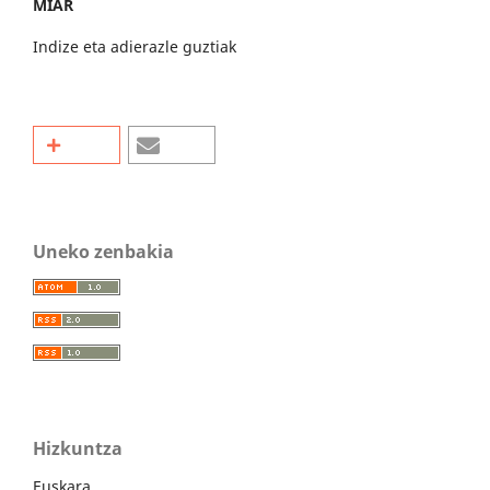
MIAR
Indize eta adierazle guztiak
Uneko zenbakia
Hizkuntza
Euskara