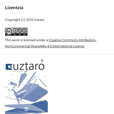
Lizentzia
Copyright (c) 2010 Uztaro
This work is licensed under a
Creative Commons Attribution-
NonCommercial-ShareAlike 4.0 International License
.