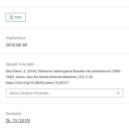
PDF
Argitaratua
2010-06-30
Aipuak nola egin
Diez Paton, E. (2010). Estiloaren adierazpena Bizkaiko eliz arkitekturan (1850-
1930).
Uztaro. Giza Eta Gizarte-Zientzien Aldizkaria
, (73), 5–20.
https://doi.org/10.26876/uztaro.73.2010.1
More Citation Formats
Zenbakia
Zk. 73 (2010)