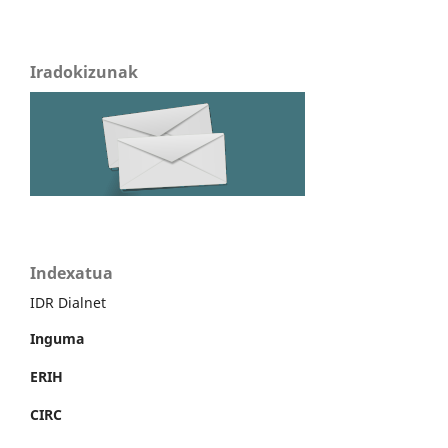
Iradokizunak
Indexatua
IDR Dialnet
Inguma
ERIH
CIRC