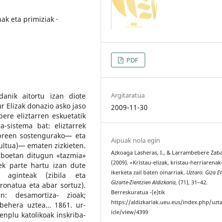
k eta primiziak ·
PDF
Argitaratua
danik aitortu izan diote
 Elizak donazio asko jaso
2009-11-30
ere eliztarren eskuetatik
-sistema bat: eliztarrek
breen sostengurako— eta
Aipuak nola egin
ultua)— ematen zizkieten.
Azkoaga Lasheras, I., & Larrambebere Zaba
xiboetan ditugun «tazmia»
(2009). «Kristau-elizak, kristau-herriarenak
lek parte hartu izan dute
ikerketa zail baten oinarriak.
Uztaro. Giza E
 aginteak (zibila eta
Gizarte-Zientzien Aldizkaria
, (71), 31–42.
tronatua eta abar sortuz).
Berreskuratua -(e)tik
n: desamortiza- zioak;
https://aldizkariak.ueu.eus/index.php/uzt
 behera uztea… 1861. ur-
icle/view/4399
enplu katolikoak inskriba-