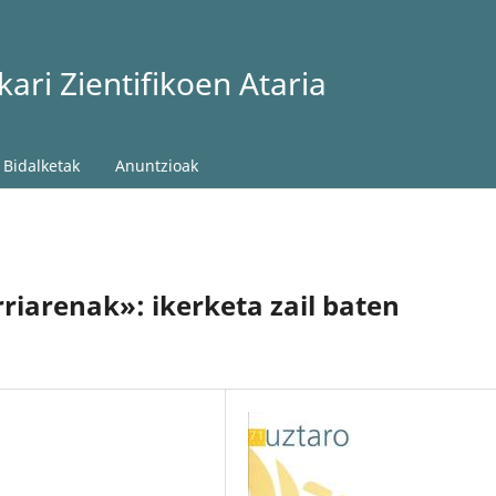
ari Zientifikoen Ataria
Bidalketak
Anuntzioak
rriarenak»: ikerketa zail baten