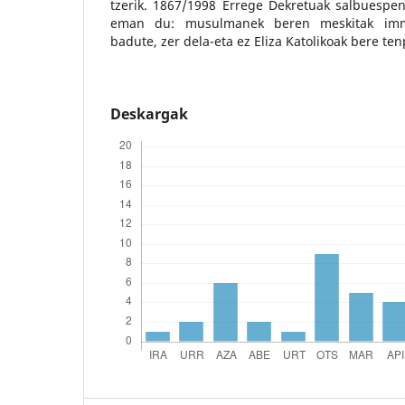
tzerik. 1867/1998 Errege Dekretuak salbuespen 
eman du: musulmanek beren meskitak imma
badute, zer dela-eta ez Eliza Katolikoak bere te
Deskargak