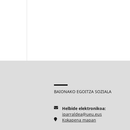
BAIONAKO EGOITZA SOZIALA
Helbide elektronikoa:
iparraldea@ueu.eus
Kokapena mapan