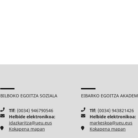
BILBOKO EGOITZA SOZIALA
EIBARKO EGOITZA AKADE
Tlf:
(0034) 946790546
Tlf:
(0034) 943821426
Helbide elektronikoa:
Helbide elektronikoa:
idazkaritza@ueu.eus
markeskoa@ueu.eus
Kokapena mapan
Kokapena mapan