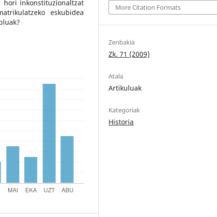
hori inkonstituzionaltzat
More Citation Formats
trikulatzeko eskubidea
npluak?
Zenbakia
Zk. 71 (2009)
Atala
Artikuluak
Kategoriak
Historia