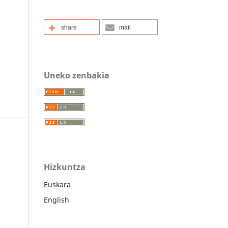
share
mail
Uneko zenbakia
Hizkuntza
Euskara
English