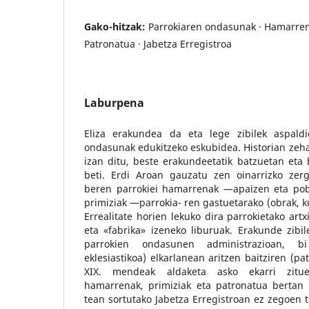
Gako-hitzak:
Parrokiaren ondasunak · Hamarrena
Patronatua · Jabetza Erregistroa
Laburpena
Eliza erakundea da eta lege zibilek aspaldi
ondasunak edukitzeko eskubidea. Historian zehar
izan ditu, beste erakundeetatik batzuetan eta b
beti. Erdi Aroan gauzatu zen oinarrizko zerga
beren parrokiei hamarrenak —apaizen eta po
primiziak —parrokia- ren gastuetarako (obrak, k
Errealitate horien lekuko dira parrokietako art
eta «fabrika» izeneko liburuak. Erakunde zibi
parrokien ondasunen administrazioan, bi
eklesiastikoa) elkarlanean aritzen baitziren (pa
XIX. mendeak aldaketa asko ekarri zitue
hamarrenak, primiziak eta patronatua bertan
tean sortutako Jabetza Erregistroan ez zegoen t