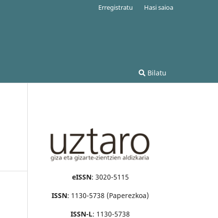
Erregistratu
Hasi saioa
Bilatu
eISSN
: 3020-5115
ISSN
: 1130-5738 (Paperezkoa)
ISSN-L
: 1130-5738