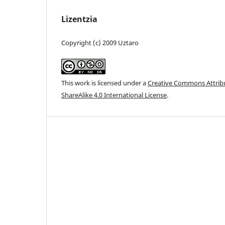
Lizentzia
Copyright (c) 2009 Uztaro
This work is licensed under a
Creative Commons Attri
ShareAlike 4.0 International License
.