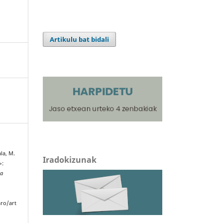
Artikulu bat bidali
la, M.
Iradokizunak
»:
ta
aro/art