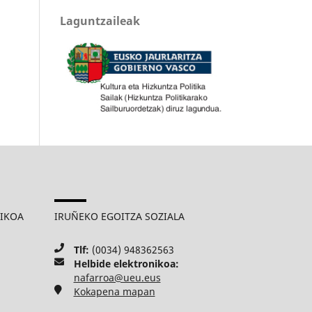
Laguntzaileak
MIKOA
IRUÑEKO EGOITZA SOZIALA
Tlf:
(0034) 948362563
Helbide elektronikoa:
nafarroa@ueu.eus
Kokapena mapan