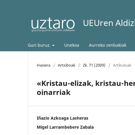
UEUren Aldizk
Guri buruz
Unekoa
Aurreko zenbakiak
Hasiera
/
Artxiboak
/
Zk. 71 (2009)
/
Artikuluak
«Kristau-elizak, kristau-he
oinarriak
Iñazio Azkoaga Lasheras
Migel Larrambebere Zabala