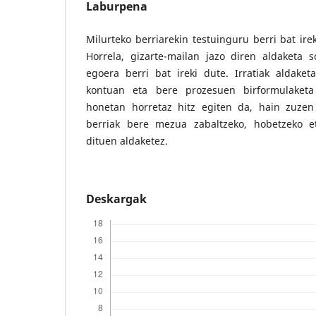
Laburpena
Milurteko berriarekin testuinguru berri bat ire
Horrela, gizarte-mailan jazo diren aldaketa s
egoera berri bat ireki dute. Irratiak aldaket
kontuan eta bere prozesuen birformulaketa 
honetan horretaz hitz egiten da, hain zuzen e
berriak bere mezua zabaltzeko, hobetzeko 
dituen aldaketez.
Deskargak