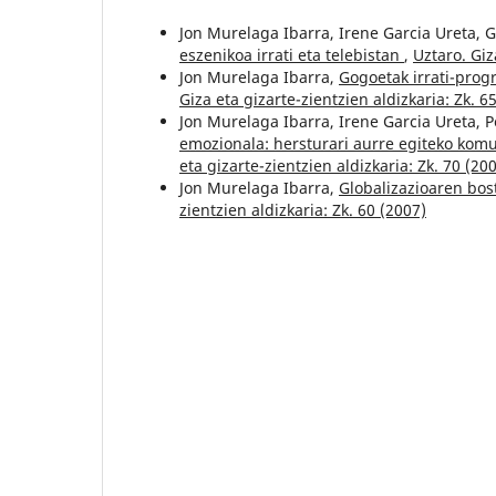
Jon Murelaga Ibarra, Irene Garcia Ureta, 
eszenikoa irrati eta telebistan
,
Uztaro. Giz
Jon Murelaga Ibarra,
Gogoetak irrati-pro
Giza eta gizarte-zientzien aldizkaria: Zk. 6
Jon Murelaga Ibarra, Irene Garcia Ureta, 
emozionala: hersturari aurre egiteko kom
eta gizarte-zientzien aldizkaria: Zk. 70 (20
Jon Murelaga Ibarra,
Globalizazioaren bos
zientzien aldizkaria: Zk. 60 (2007)