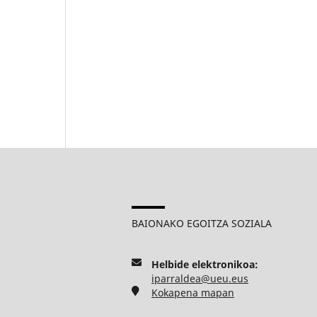
BAIONAKO EGOITZA SOZIALA
Helbide elektronikoa:
iparraldea@ueu.eus
Kokapena mapan