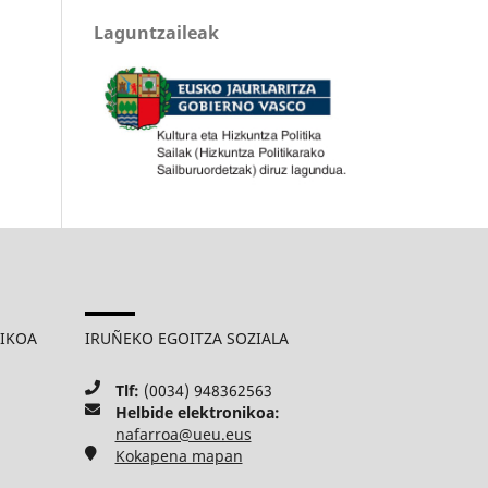
Laguntzaileak
MIKOA
IRUÑEKO EGOITZA SOZIALA
Tlf:
(0034) 948362563
Helbide elektronikoa:
nafarroa@ueu.eus
Kokapena mapan