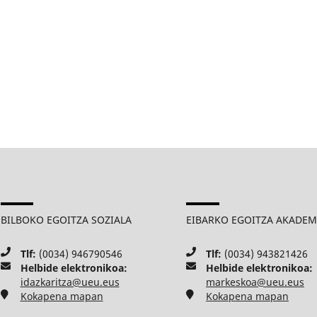
BILBOKO EGOITZA SOZIALA
EIBARKO EGOITZA AKADE
Tlf:
(0034) 946790546
Tlf:
(0034) 943821426
Helbide elektronikoa:
Helbide elektronikoa:
idazkaritza@ueu.eus
markeskoa@ueu.eus
Kokapena mapan
Kokapena mapan