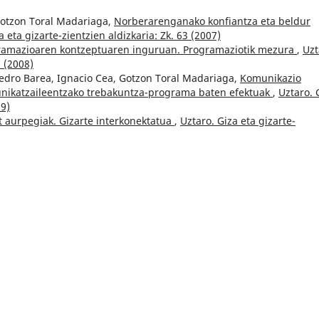
Gotzon Toral Madariaga,
Norberarenganako konfiantza eta beldur
a eta gizarte-zientzien aldizkaria: Zk. 63 (2007)
gramazioaren kontzeptuaren inguruan. Programaziotik mezura
,
Uzt
5 (2008)
Pedro Barea, Ignacio Cea, Gotzon Toral Madariaga,
Komunikazio
unikatzaileentzako trebakuntza-programa baten efektuak
,
Uztaro. 
09)
t aurpegiak. Gizarte interkonektatua
,
Uztaro. Giza eta gizarte-