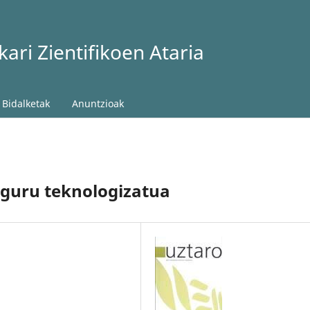
ari Zientifikoen Ataria
Bidalketak
Anuntzioak
nguru teknologizatua