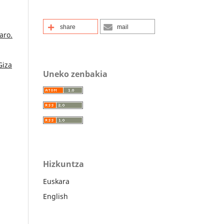
share
mail
aro.
Giza
Uneko zenbakia
Hizkuntza
Euskara
English