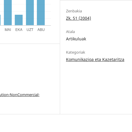
Zenbakia
Zk. 51 (2004)
Atala
Artikuluak
Kategoriak
Komunikazioa eta Kazetaritza
bution-NonCommercial-