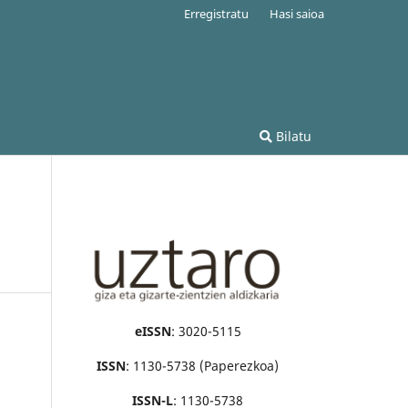
Erregistratu
Hasi saioa
Bilatu
eISSN
: 3020-5115
ISSN
: 1130-5738 (Paperezkoa)
ISSN-L
: 1130-5738