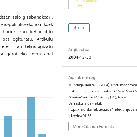
kitzen zaio gizabanakoari.
ozio-pokitiko-ekonomikoek
PDF
a horiek izan behar ditu
bat egituratu. Artikulu
re; irrati teknologizatu
Argitaratua
eta garatzeko eman ahal
2004-12-30
Aipuak nola egin
Murelaga Ibarra, J. (2004). Irrati moderno
testuinguru teknologizatua.
Uztaro. Giza Et
Gizarte-Zientzien Aldizkaria
, (51), 65–80.
Berreskuratua -(e)tik
https://aldizkariak.ueu.eus/index.php/uzt
icle/view/4158
More Citation Formats