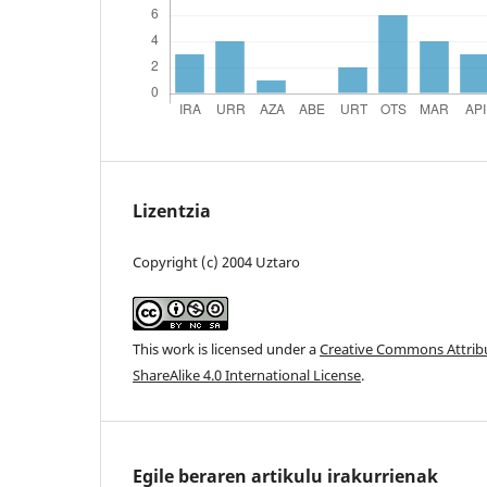
Lizentzia
Copyright (c) 2004 Uztaro
This work is licensed under a
Creative Commons Attri
ShareAlike 4.0 International License
.
Egile beraren artikulu irakurrienak