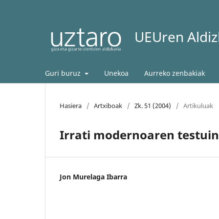
UEUren Aldizk
Guri buruz
Unekoa
Aurreko zenbakiak
Hasiera
/
Artxiboak
/
Zk. 51 (2004)
/
Artikuluak
Irrati modernoaren testui
Jon Murelaga Ibarra