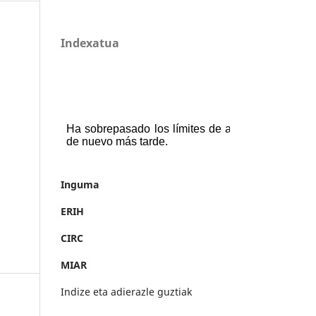
Indexatua
Inguma
ERIH
CIRC
MIAR
Indize eta adierazle guztiak