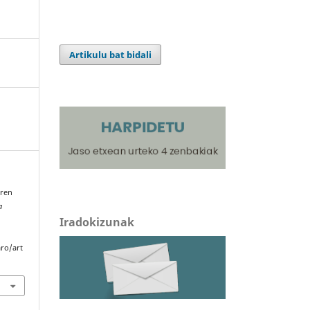
Artikulu bat bidali
aren
a
Iradokizunak
aro/art