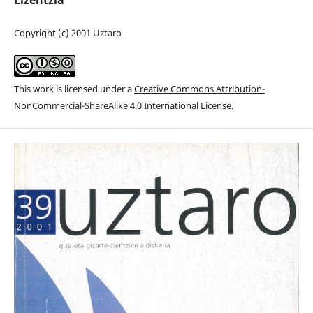
Lizentzia
Copyright (c) 2001 Uztaro
This work is licensed under a
Creative Commons Attribution-
NonCommercial-ShareAlike 4.0 International License
.