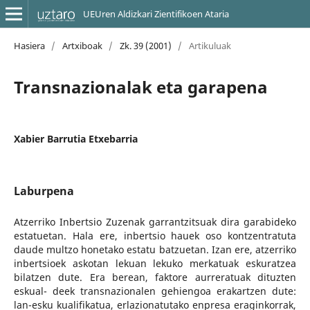
UEUren Aldizkari Zientifikoen Ataria
Hasiera
/
Artxiboak
/
Zk. 39 (2001)
/
Artikuluak
Transnazionalak eta garapena
Xabier Barrutia Etxebarria
Laburpena
Atzerriko Inbertsio Zuzenak garrantzitsuak dira garabideko
estatuetan. Hala ere, inbertsio hauek oso kontzentratuta
daude multzo honetako estatu batzuetan. Izan ere, atzerriko
inbertsioek askotan lekuan lekuko merkatuak eskuratzea
bilatzen dute. Era berean, faktore aurreratuak dituzten
eskual- deek transnazionalen gehiengoa erakartzen dute:
lan-esku kualifikatua, erlazionatutako enpresa eraginkorrak,