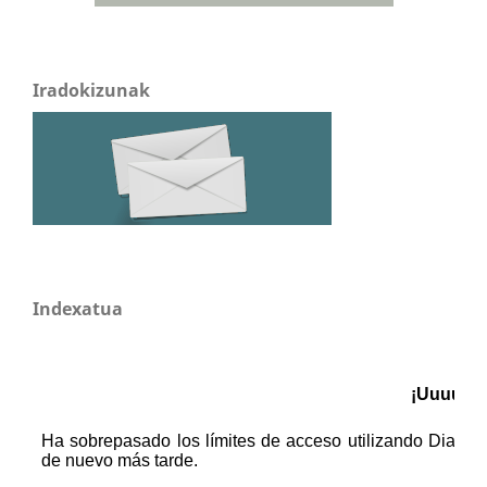
Iradokizunak
Indexatua