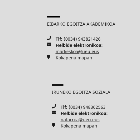
EIBARKO EGOITZA AKADEMIKOA
Tlf:
(0034) 943821426
Helbide elektronikoa:
markeskoa@ueu.eus
Kokapena mapan
IRUÑEKO EGOITZA SOZIALA
Tlf:
(0034) 948362563
Helbide elektronikoa:
nafarroa@ueu.eus
Kokapena mapan