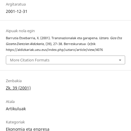
Argitaratua
2001-12-31
Aipuak nola egin
Barrutia Etxebarria, X. (2001). Transnazionalak eta garapena.
Uztaro. Giza Eta
Gizarte-Zientzien Aldizkaria
, (39), 27–38. Berreskuratua -(e)tik
https://aldizkariak.ueu.eus/index.php/uztaro/article/view/4076
More Citation Formats
Zenbakia
Zk. 39 (2001)
Atala
Artikuluak
Kategoriak
Ekonomia eta enpresa