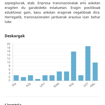
azpiegiturak, etab. Enpresa transnazionalak arlo askotan
eragiten du garabideko estatuetan. Eragin positiboak
edukitzeaz gain, kasu askotan eraginak negatiboak dira.
Horregatik, transnazionalen jarduerak arautua izan behar
luke.
Deskargak