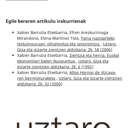
Egile beraren artikulu irakurrienak
Xabier Barrutia Etxebarria, Efren Areskurrinaga
Mirandona, Elena Martinez Tola,
Txina nazioarteko
testuinguruan: oihalgintza eta jantzigintza
,
Uztaro.
Giza eta gizarte-zientzien aldizkaria: Zk. 58 (2006)
Xabier Barrutia Etxebarria,
Zientzia eta herria. Euskal
ekonomilari baten ikuspuntua
,
Uztaro. Giza eta
gizarte-zientzien aldizkaria: Zk. 6 (1992)
Xabier Barrutia Etxebarria,
Altos Hornos de Vizcaya-
ren berregituraketa
,
Uztaro. Giza eta gizarte-zientzien
aldizkaria: Zk. 32 (2000)