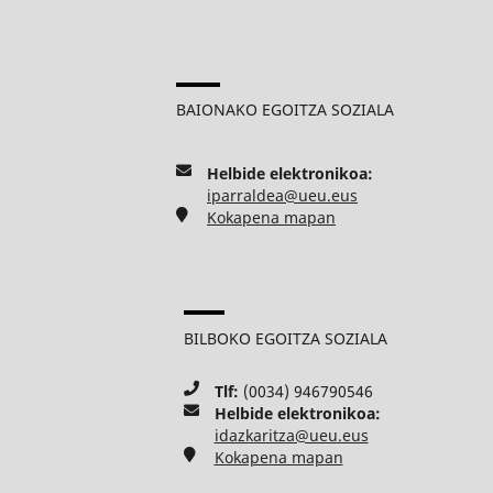
BAIONAKO EGOITZA SOZIALA
Helbide elektronikoa:
iparraldea@ueu.eus
Kokapena mapan
BILBOKO EGOITZA SOZIALA
Tlf:
(0034) 946790546
Helbide elektronikoa:
idazkaritza@ueu.eus
Kokapena mapan