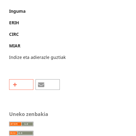
Inguma
ERIH
CIRC
MIAR
Indize eta adierazle guztiak
Uneko zenbakia