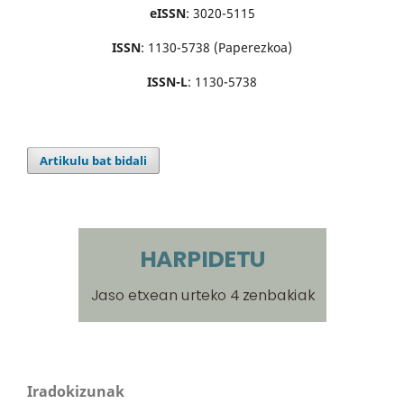
eISSN
: 3020-5115
ISSN
: 1130-5738 (Paperezkoa)
ISSN-L
: 1130-5738
Artikulu bat bidali
Iradokizunak