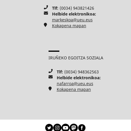
Tlf:
(0034) 943821426
Helbide elektronikoa:
markeskoa@ueu.eus
Kokapena mapan
IRUÑEKO EGOITZA SOZIALA
Tlf:
(0034) 948362563
Helbide elektronikoa:
nafarroa@ueu.eus
Kokapena mapan