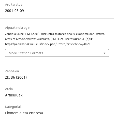
Argitaratua
2001-05-09
Aipuak nola egin
Zendoia Sainz, J. M. (2001). Hizkuntza-faktorea analisi ekonomikoan.
Uztaro.
Giza Eta Gizarte-Zientzien Aldizkaria
, (36), 3–24. Berreskuratua -(e)tik
https://aldizkariak.ueu.eus/index.php/uztaro/article/view/4059
More Citation Formats
Zenbakia
Zk. 36 (2001)
Atala
Artikuluak
Kategoriak
Ekonomia eta enpresa