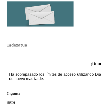
Indexatua
Inguma
ERIH