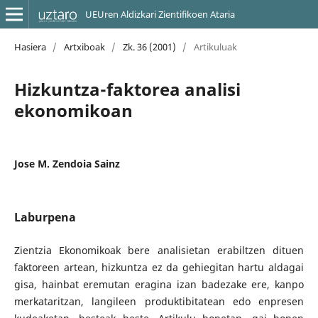
UEUren Aldizkari Zientifikoen Ataria
Hasiera
/
Artxiboak
/
Zk. 36 (2001)
/
Artikuluak
Hizkuntza-faktorea analisi
ekonomikoan
Jose M. Zendoia Sainz
Laburpena
Zientzia Ekonomikoak bere analisietan erabiltzen dituen
faktoreen artean, hizkuntza ez da gehiegitan hartu aldagai
gisa, hainbat eremutan eragina izan badezake ere, kanpo
merkataritzan, langileen produktibitatean edo enpresen