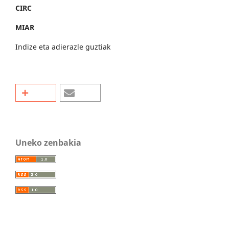
CIRC
MIAR
Indize eta adierazle guztiak
Uneko zenbakia