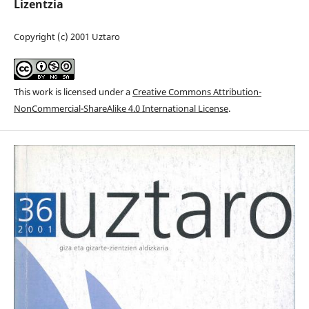
Lizentzia
Copyright (c) 2001 Uztaro
This work is licensed under a
Creative Commons Attribution-
NonCommercial-ShareAlike 4.0 International License
.