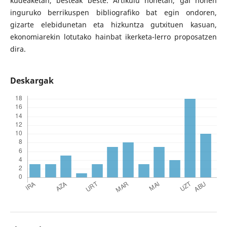
kudeaketan, besteak beste. Artikulu honetan, gai honen
inguruko berrikuspen bibliografiko bat egin ondoren,
gizarte elebidunetan eta hizkuntza gutxituen kasuan,
ekonomiarekin lotutako hainbat ikerketa-lerro proposatzen
dira.
Deskargak