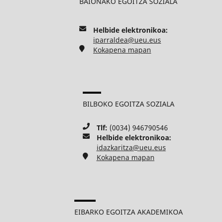
BAIONAKO EGOITZA SOZIALA
Helbide elektronikoa:
iparraldea@ueu.eus
Kokapena mapan
BILBOKO EGOITZA SOZIALA
Tlf:
(0034) 946790546
Helbide elektronikoa:
idazkaritza@ueu.eus
Kokapena mapan
EIBARKO EGOITZA AKADEMIKOA