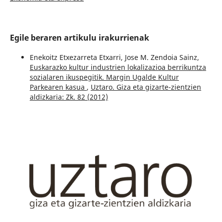
Egile beraren artikulu irakurrienak
Enekoitz Etxezarreta Etxarri, Jose M. Zendoia Sainz,
Euskarazko kultur industrien lokalizazioa berrikuntza
sozialaren ikuspegitik. Margin Ugalde Kultur
Parkearen kasua
,
Uztaro. Giza eta gizarte-zientzien
aldizkaria: Zk. 82 (2012)