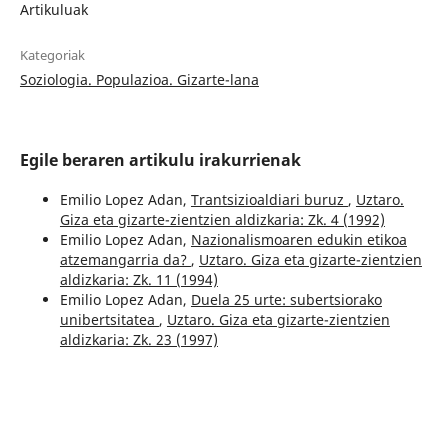
Artikuluak
Kategoriak
Soziologia. Populazioa. Gizarte-lana
Egile beraren artikulu irakurrienak
Emilio Lopez Adan,
Trantsizioaldiari buruz
,
Uztaro.
Giza eta gizarte-zientzien aldizkaria: Zk. 4 (1992)
Emilio Lopez Adan,
Nazionalismoaren edukin etikoa
atzemangarria da?
,
Uztaro. Giza eta gizarte-zientzien
aldizkaria: Zk. 11 (1994)
Emilio Lopez Adan,
Duela 25 urte: subertsiorako
unibertsitatea
,
Uztaro. Giza eta gizarte-zientzien
aldizkaria: Zk. 23 (1997)