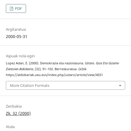
PDF
Argitaratua
2000-05-31
Aipuak nola egin
Lopez Adan, E. (2000). Demokrazia eta naziotasuna.
Uztaro. Giza Eta Gizarte-
Zientzien Aldizkaria
, (32), 91–102. Berreskuratua -(e)tik
https://aldizkariak.ueu.eus/index.php/uztaro/article/view/4031
More Citation Formats
Zenbakia
Zk. 32 (2000)
Atala