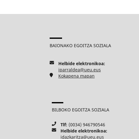
BAIONAKO EGOITZA SOZIALA
Helbide elektronikoa:
iparraldea@ueu.eus
Kokapena mapan
BILBOKO EGOITZA SOZIALA
Tlf:
(0034) 946790546
Helbide elektronikoa:
idazkaritza@ueu.eus