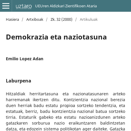
UEUren Aldizkari Zientifikoen Ataria
Hasiera
/
Artxiboak
/
Zk. 32 (2000)
/
Artikuluak
Demokrazia eta naziotasuna
Emilio Lopez Adan
Laburpena
Hitzaldiak herritartasuna eta nazionatasunaren arteko
harremanak ikertzen ditu. Kontzientzia nazional berezia
duen herriak badu estatu propioa sortzeko tendentzia, eta
estatuak, berriz, badu kontzientzia nazional batua sortzeko
tirria. Estaturik gabeko eta estatu nazioanizdunen arteko
gatazkaren sorburua nazio eraikuntzaren baldintzetan
datza, eta edozein sistema politikotan ager daiteke. Gatazka