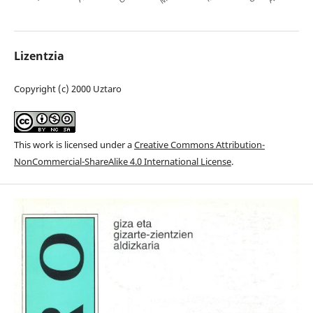
Lizentzia
Copyright (c) 2000 Uztaro
This work is licensed under a
Creative Commons Attribution-
NonCommercial-ShareAlike 4.0 International License
.