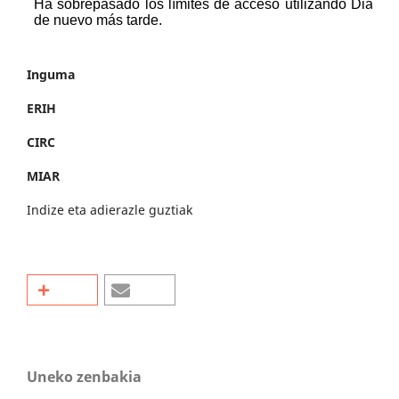
Inguma
ERIH
CIRC
MIAR
Indize eta adierazle guztiak
Uneko zenbakia