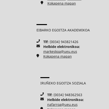
Kokapena mapan
EIBARKO EGOITZA AKADEMIKOA
Tlf:
(0034) 943821426
Helbide elektronikoa:
markeskoa@ueu.eus
Kokapena mapan
IRUÑEKO EGOITZA SOZIALA
Tlf:
(0034) 948362563
Helbide elektronikoa:
nafarroa@ueu.eus