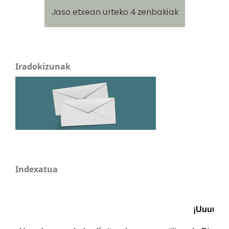
Iradokizunak
Indexatua