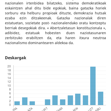
nazionalen irtenbidea bilatzeko, sistema demokratikoak
eskaintzen ahal ditu bide egokiak, baina gatazka horiek
sorburu eta helburu propioak dituzte, demokrazia hutsak
ezaba ezin ditzakeenak. Gatazka nazionalak diren
estatuetan, sozietate post- nazionalendako oratu kontzeptu
berriak desegokiak dira. « Abertzaletasun konstituzionala »,
adibidez, estatuak hobesten duen naziotasunaren
zerbitzuko erabiltzen da, eta haren itxura neutroa
nazionalismo dominantearen aldekoa da.
Deskargak