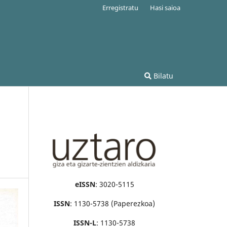
Erregistratu
Hasi saioa
Bilatu
eISSN
: 3020-5115
ISSN
: 1130-5738 (Paperezkoa)
ISSN-L
: 1130-5738