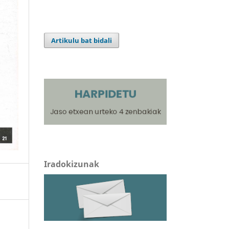
Artikulu bat bidali
Iradokizunak