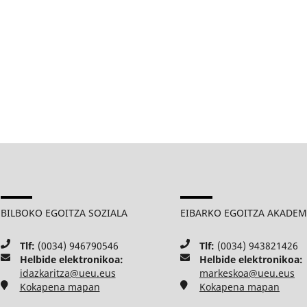
BILBOKO EGOITZA SOZIALA
EIBARKO EGOITZA AKADE
Tlf:
(0034) 946790546
Tlf:
(0034) 943821426
Helbide elektronikoa:
Helbide elektronikoa:
idazkaritza@ueu.eus
markeskoa@ueu.eus
Kokapena mapan
Kokapena mapan