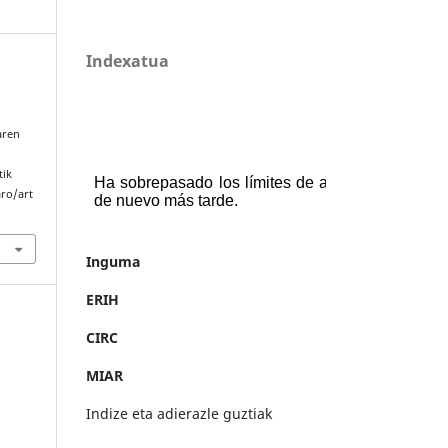
Indexatua
aren
tik
aro/art
Inguma
ERIH
CIRC
MIAR
Indize eta adierazle guztiak