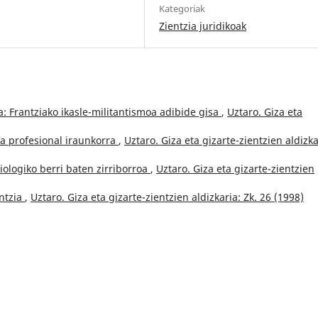
Kategoriak
Zientzia juridikoak
: Frantziako ikasle-militantismoa adibide gisa
,
Uztaro. Giza eta
a profesional iraunkorra
,
Uztaro. Giza eta gizarte-zientzien aldizka
iologiko berri baten zirriborroa
,
Uztaro. Giza eta gizarte-zientzien
entzia
,
Uztaro. Giza eta gizarte-zientzien aldizkaria: Zk. 26 (1998)