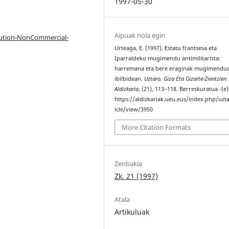
1997-05-30
Aipuak nola egin
bution-NonCommercial-
Urteaga, E. (1997). Estatu frantsesa eta
Iparraldeko mugimendu antimilitarista:
harremana eta bere eraginak mugimendu
ibilbidean.
Uztaro. Giza Eta Gizarte-Zientzien
Aldizkaria
, (21), 113–118. Berreskuratua -(e)
https://aldizkariak.ueu.eus/index.php/uzt
icle/view/3950
More Citation Formats
Zenbakia
Zk. 21 (1997)
Atala
Artikuluak