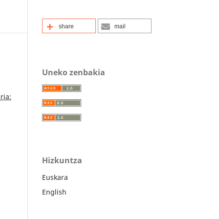
share
mail
Uneko zenbakia
ria:
Hizkuntza
Euskara
English