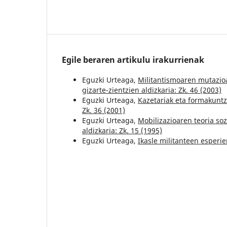
Egile beraren artikulu irakurrienak
Eguzki Urteaga,
Militantismoaren mutazioa
gizarte-zientzien aldizkaria: Zk. 46 (2003)
Eguzki Urteaga,
Kazetariak eta formakuntz
Zk. 36 (2001)
Eguzki Urteaga,
Mobilizazioaren teoria soz
aldizkaria: Zk. 15 (1995)
Eguzki Urteaga,
Ikasle militanteen esperi