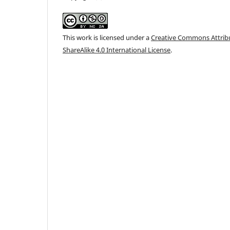
This work is licensed under a
Creative Commons Attri
ShareAlike 4.0 International License
.