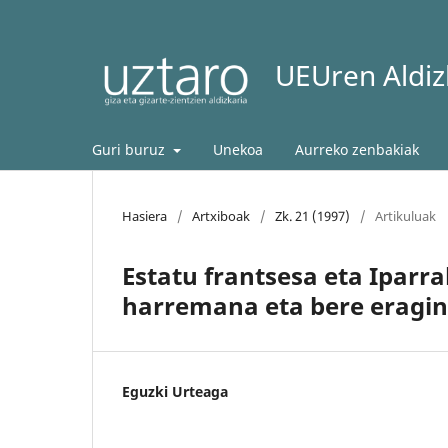
UEUren Aldizk
Guri buruz
Unekoa
Aurreko zenbakiak
Hasiera
/
Artxiboak
/
Zk. 21 (1997)
/
Artikuluak
Estatu frantsesa eta Iparr
harremana eta bere eragi
Eguzki Urteaga