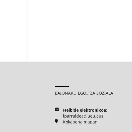
BAIONAKO EGOITZA SOZIALA
Helbide elektronikoa:
iparraldea@ueu.eus
Kokapena mapan