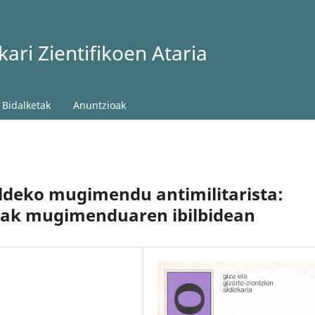
ari Zientifikoen Ataria
Bidalketak
Anuntzioak
aldeko mugimendu antimilitarista:
nak mugimenduaren ibilbidean