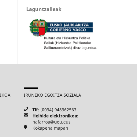
Laguntzaileak
MIKOA
IRUÑEKO EGOITZA SOZIALA
Tlf:
(0034) 948362563
Helbide elektronikoa:
nafarroa@ueu.eus
Kokapena mapan