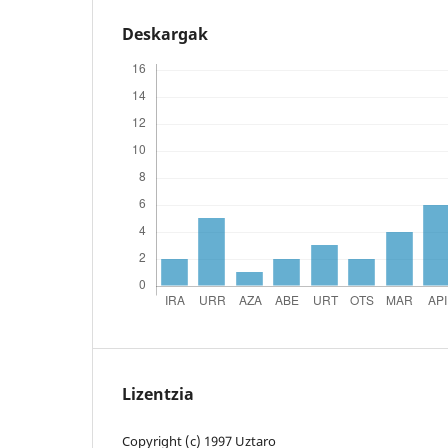
Deskargak
Lizentzia
Copyright (c) 1997 Uztaro