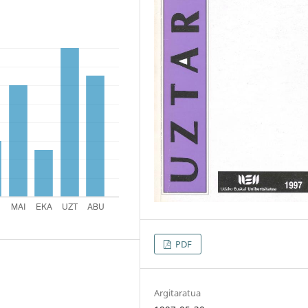
PDF
Argitaratua