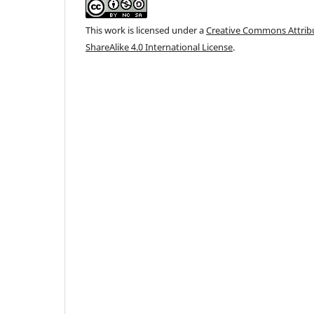
This work is licensed under a
Creative Commons Attri
ShareAlike 4.0 International License
.