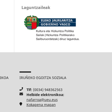
Laguntzaileak
MIKOA
IRUÑEKO EGOITZA SOZIALA
Tlf:
(0034) 948362563
Helbide elektronikoa:
nafarroa@ueu.eus
Kokapena mapan