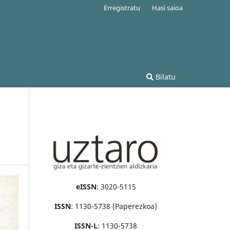
Erregistratu
Hasi saioa
Bilatu
eISSN
: 3020-5115
ISSN
: 1130-5738 (Paperezkoa)
ISSN-L
: 1130-5738