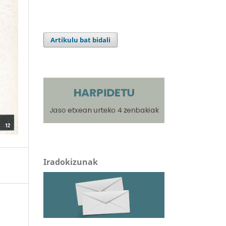
Artikulu bat bidali
Iradokizunak