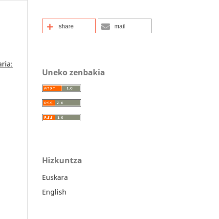
share
mail
aria:
Uneko zenbakia
Hizkuntza
Euskara
English