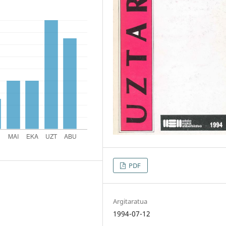
PDF
Argitaratua
1994-07-12