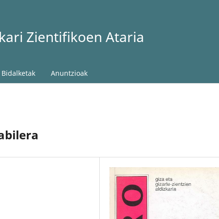
ari Zientifikoen Ataria
Bidalketak
Anuntzioak
abilera