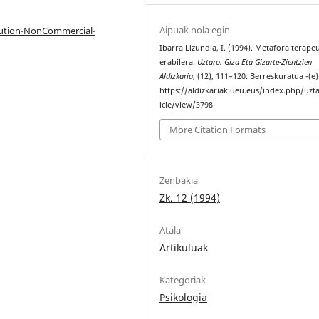
Aipuak nola egin
bution-NonCommercial-
Ibarra Lizundia, I. (1994). Metafora terape
erabilera.
Uztaro. Giza Eta Gizarte-Zientzien
Aldizkaria
, (12), 111–120. Berreskuratua -(e)
https://aldizkariak.ueu.eus/index.php/uzt
icle/view/3798
More Citation Formats
Zenbakia
Zk. 12 (1994)
Atala
Artikuluak
Kategoriak
Psikologia