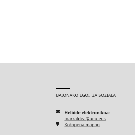
BAIONAKO EGOITZA SOZIALA
Helbide elektronikoa:
iparraldea@ueu.eus
Kokapena mapan