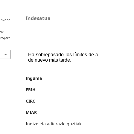
Indexatua
utikoen
tik
aro/art
Inguma
ERIH
CIRC
MIAR
Indize eta adierazle guztiak