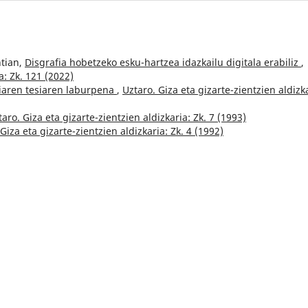
ntian,
Disgrafia hobetzeko esku-hartzea idazkailu digitala erabiliz
,
a: Zk. 121 (2022)
diaren tesiaren laburpena
,
Uztaro. Giza eta gizarte-zientzien aldizk
taro. Giza eta gizarte-zientzien aldizkaria: Zk. 7 (1993)
Giza eta gizarte-zientzien aldizkaria: Zk. 4 (1992)