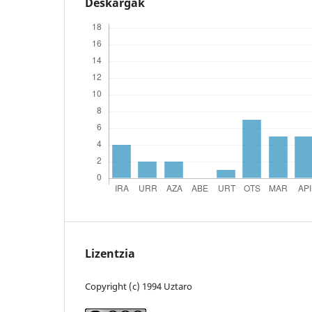
Deskargak
Lizentzia
Copyright (c) 1994 Uztaro