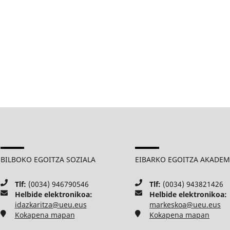
BILBOKO EGOITZA SOZIALA
EIBARKO EGOITZA AKADE
Tlf:
(0034) 946790546
Tlf:
(0034) 943821426
Helbide elektronikoa:
Helbide elektronikoa:
idazkaritza@ueu.eus
markeskoa@ueu.eus
Kokapena mapan
Kokapena mapan