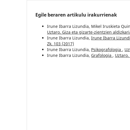
Egile beraren artikulu irakurrienak
Irune Ibarra Lizundia, Mikel Iruskieta Qui
Uztaro. Giza eta gizarte-zientzien aldizkari
Irune Ibarra Lizundia,
Irune Ibarra Lizun
Zk. 103 (2017)
Irune Ibarra Lizundia,
Psikografologia
,
Uz
Irune Ibarra Lizundia,
Grafologia
,
Uztaro. 