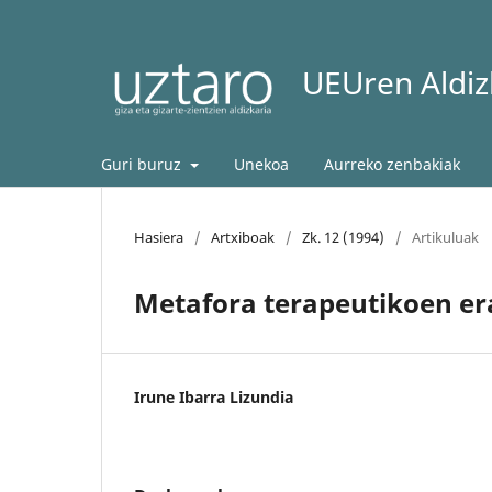
UEUren Aldizk
Guri buruz
Unekoa
Aurreko zenbakiak
Hasiera
/
Artxiboak
/
Zk. 12 (1994)
/
Artikuluak
Metafora terapeutikoen er
Irune Ibarra Lizundia