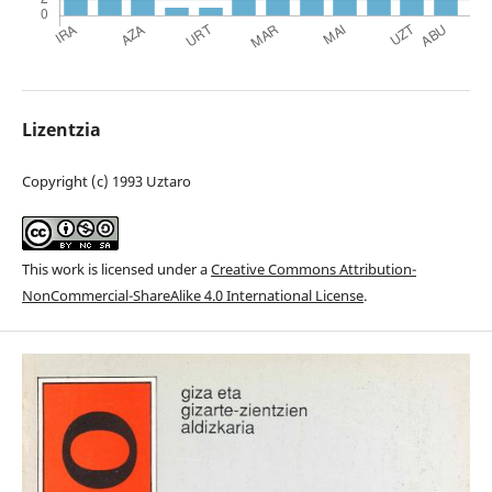
Lizentzia
Copyright (c) 1993 Uztaro
This work is licensed under a
Creative Commons Attribution-
NonCommercial-ShareAlike 4.0 International License
.