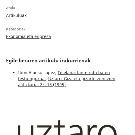
Atala
Artikuluak
Kategoriak
Ekonomia eta enpresa
Egile beraren artikulu irakurrienak
Ibon Alonso Lopez,
Telelana: lan-eredu baten
testuingurua
,
Uztaro. Giza eta gizarte-zientzien
aldizkaria: Zk. 13 (1995)