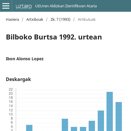
UEUren Aldizkari Zientifikoen Ataria
Hasiera
/
Artxiboak
/
Zk. 7 (1993)
/
Artikuluak
Bilboko Burtsa 1992. urtean
Ibon Alonso Lopez
Deskargak