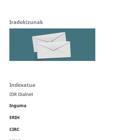
Iradokizunak
Indexatua
IDR Dialnet
Inguma
ERIH
CIRC