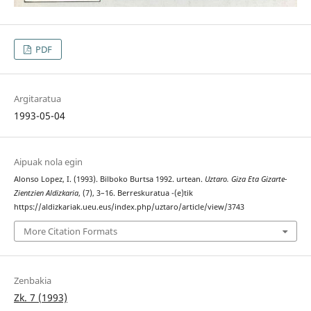
PDF
Argitaratua
1993-05-04
Aipuak nola egin
Alonso Lopez, I. (1993). Bilboko Burtsa 1992. urtean.
Uztaro. Giza Eta Gizarte-
Zientzien Aldizkaria
, (7), 3–16. Berreskuratua -(e)tik
https://aldizkariak.ueu.eus/index.php/uztaro/article/view/3743
More Citation Formats
Zenbakia
Zk. 7 (1993)