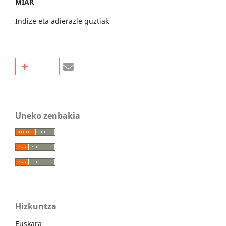
MIAR
Indize eta adierazle guztiak
Uneko zenbakia
Hizkuntza
Euskara