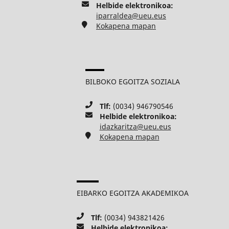
Helbide elektronikoa:
iparraldea@ueu.eus
Kokapena mapan
BILBOKO EGOITZA SOZIALA
Tlf:
(0034) 946790546
Helbide elektronikoa:
idazkaritza@ueu.eus
Kokapena mapan
EIBARKO EGOITZA AKADEMIKOA
Tlf:
(0034) 943821426
Helbide elektronikoa: