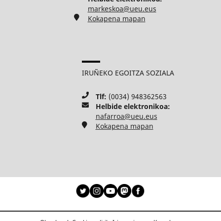
markeskoa@ueu.eus
Kokapena mapan
IRUÑEKO EGOITZA SOZIALA
Tlf:
(0034) 948362563
Helbide elektronikoa:
nafarroa@ueu.eus
Kokapena mapan