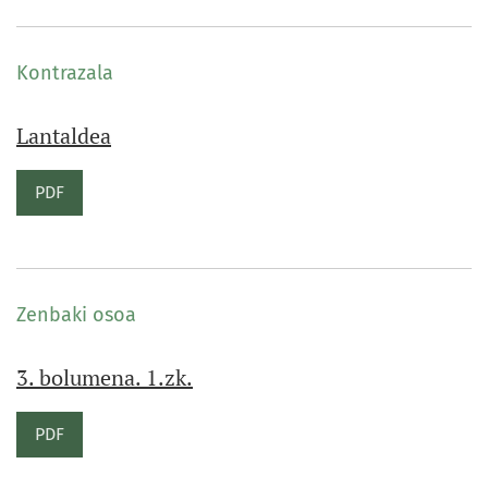
Kontrazala
Lantaldea
PDF
Zenbaki osoa
3. bolumena. 1.zk.
PDF