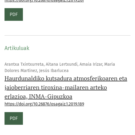
https://doi.org/10.26876/osagaiz.1.2019.261
PDF
Artikuluak
Arantxa Txintxurreta, Aitana Lertxundi, Amaia Irizar, Maria
Dolores Martínez, Jesús Ibarlucea
Haurdunaldiko kutsadura atmosferikoaren eta
jaioberriaren tiroxina-mailaren arteko
erlazioa, INMA-Gipuzkoa
https://doi.org/10.26876/osagaiz.1.2019.189
PDF