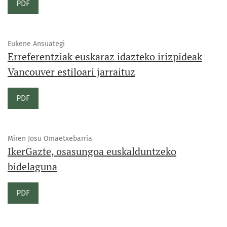
PDF
Eukene Ansuategi
Erreferentziak euskaraz idazteko irizpideak
Vancouver estiloari jarraituz
PDF
Miren Josu Omaetxebarria
IkerGazte, osasungoa euskalduntzeko
bidelaguna
PDF