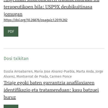
terapeutikoen bila: USP9X deubikuitinasa
jomugan
https://doi.org/10.26876/osagaiz.1.2019.262
PDF
Dosi txikitan
Esozia Arroabarren, Maria Jose Alvarez-Puebla, Marta Anda, Jorge
Alvarez, Montserrat de Prada, Carmen Ponce
Triaje egoki baten garrantzia anafilaxiaren
identifikazio eta tratamenduan: kasu batzuei
buruz