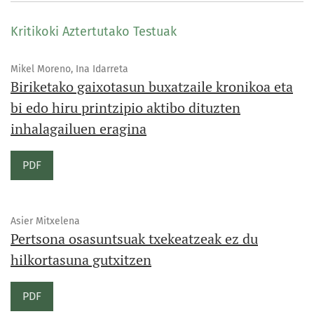
Kritikoki Aztertutako Testuak
Mikel Moreno, Ina Idarreta
Biriketako gaixotasun buxatzaile kronikoa eta
bi edo hiru printzipio aktibo dituzten
inhalagailuen eragina
PDF
Asier Mitxelena
Pertsona osasuntsuak txekeatzeak ez du
hilkortasuna gutxitzen
PDF