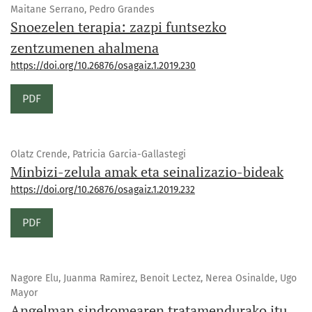
Maitane Serrano, Pedro Grandes
Snoezelen terapia: zazpi funtsezko
zentzumenen ahalmena
https://doi.org/10.26876/osagaiz.1.2019.230
PDF
Olatz Crende, Patricia Garcia-Gallastegi
Minbizi-zelula amak eta seinalizazio-bideak
https://doi.org/10.26876/osagaiz.1.2019.232
PDF
Nagore Elu, Juanma Ramirez, Benoit Lectez, Nerea Osinalde, Ugo
Mayor
Angelman sindromearen tratamendurako itu