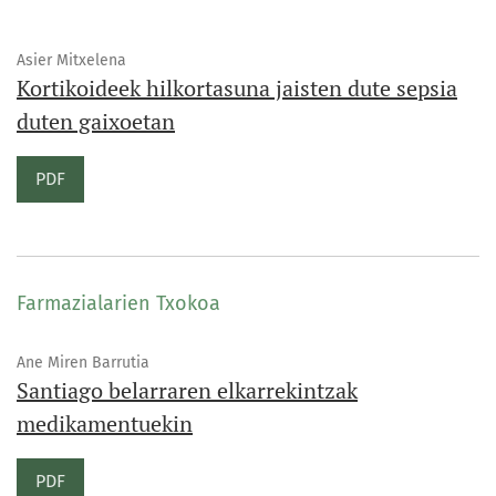
Asier Mitxelena
Kortikoideek hilkortasuna jaisten dute sepsia
duten gaixoetan
PDF
Farmazialarien Txokoa
Ane Miren Barrutia
Santiago belarraren elkarrekintzak
medikamentuekin
PDF