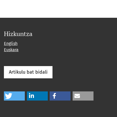
Hizkuntza
English
Euskara
Artikulu bat bidali