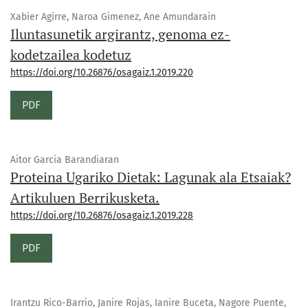
Xabier Agirre, Naroa Gimenez, Ane Amundarain
Iluntasunetik argirantz, genoma ez-
kodetzailea kodetuz
https://doi.org/10.26876/osagaiz.1.2019.220
PDF
Aitor Garcia Barandiaran
Proteina Ugariko Dietak: Lagunak ala Etsaiak?
Artikuluen Berrikusketa.
https://doi.org/10.26876/osagaiz.1.2019.228
PDF
Irantzu Rico-Barrio, Janire Rojas, Ianire Buceta, Nagore Puente,