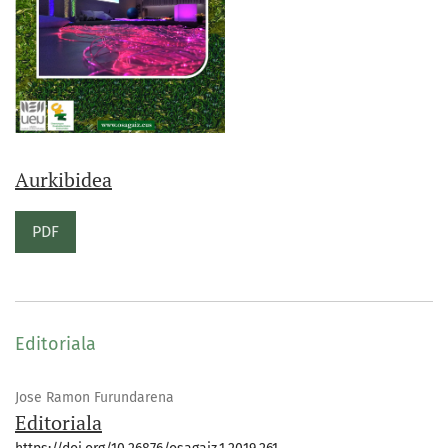
Aurkibidea
PDF
Editoriala
Jose Ramon Furundarena
Editoriala