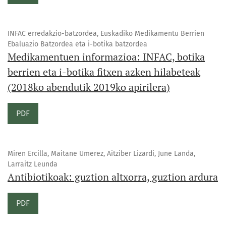
INFAC erredakzio-batzordea, Euskadiko Medikamentu Berrien
Ebaluazio Batzordea eta i-botika batzordea
Medikamentuen informazioa: INFAC, botika
berrien eta i-botika fitxen azken hilabeteak
(2018ko abendutik 2019ko apirilera)
PDF
Miren Ercilla, Maitane Umerez, Aitziber Lizardi, June Landa,
Larraitz Leunda
Antibiotikoak: guztion altxorra, guztion ardura
PDF