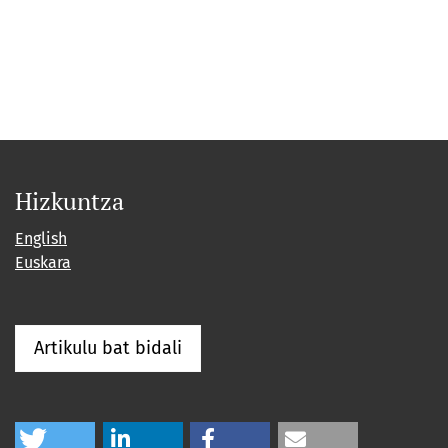
Hizkuntza
English
Euskara
Artikulu bat bidali