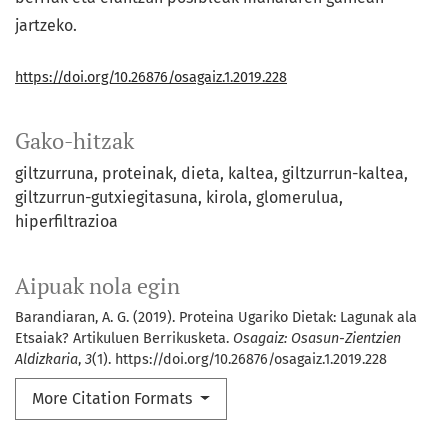
jartzeko.
https://doi.org/10.26876/osagaiz.1.2019.228
Gako-hitzak
giltzurruna
proteinak
dieta
kaltea
giltzurrun-kaltea
giltzurrun-gutxiegitasuna
kirola
glomerulua
hiperfiltrazioa
Aipuak nola egin
Barandiaran, A. G. (2019). Proteina Ugariko Dietak: Lagunak ala
Etsaiak? Artikuluen Berrikusketa.
Osagaiz: Osasun-Zientzien
Aldizkaria
,
3
(1). https://doi.org/10.26876/osagaiz.1.2019.228
More Citation Formats