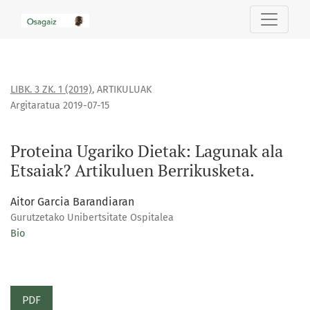
Proteina Ugariko Dietak: Lagunak ala Etsaiak? Artikuluen Be
LIBK. 3 ZK. 1 (2019)
,
ARTIKULUAK
Argitaratua 2019-07-15
Proteina Ugariko Dietak: Lagunak ala
Etsaiak? Artikuluen Berrikusketa.
Aitor Garcia Barandiaran
Gurutzetako Unibertsitate Ospitalea
Bio
PDF