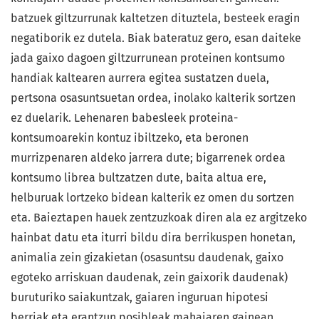
batzuek giltzurrunak kaltetzen dituztela, besteek eragin
negatiborik ez dutela. Biak bateratuz gero, esan daiteke
jada gaixo dagoen giltzurrunean proteinen kontsumo
handiak kaltearen aurrera egitea sustatzen duela,
pertsona osasuntsuetan ordea, inolako kalterik sortzen
ez duelarik. Lehenaren babesleek proteina-
kontsumoarekin kontuz ibiltzeko, eta beronen
murrizpenaren aldeko jarrera dute; bigarrenek ordea
kontsumo librea bultzatzen dute, baita altua ere,
helburuak lortzeko bidean kalterik ez omen du sortzen
eta. Baieztapen hauek zentzuzkoak diren ala ez argitzeko
hainbat datu eta iturri bildu dira berrikuspen honetan,
animalia zein gizakietan (osasuntsu daudenak, gaixo
egoteko arriskuan daudenak, zein gaixorik daudenak)
buruturiko saiakuntzak, gaiaren inguruan hipotesi
berriak eta erantzun posibleak mahaiaren gainean