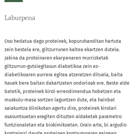
Laburpena
Oso hedatua dago proteinek, kopuruhanditan hartuta
zein bestela ere, giltzurrunen kaltea ekartzen dutela.
Jakina da proteinaren ekarpenaren murrizketak
giltzurrun-gutxiegitasun diabetikoa zein ez-
diabetikoaren aurrera egitea atzeratzen dituela, baita
hauek bere baitan dakartzaten ondorioak ere. Beste alde
batetik, proteinek kirol-errendimendua hobetzen eta
muskulu-masa sortzen laguntzen dute, eta hainbat
saiakuntza klinikotan agertu dira, proteinek kirolari
osasuntsuetan eragiten dituzten aldaketak parametro
funtzionaletan eta biokimikoetan. Orain arte, bi argudio
kontrajarri daude proteinen kontsumoaren gainean: