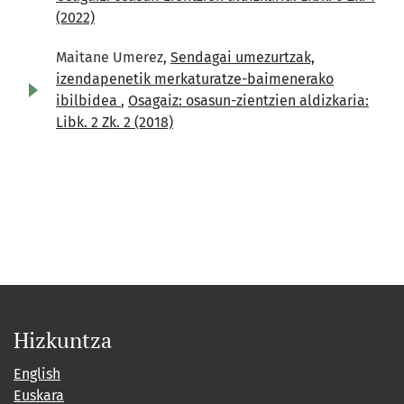
(2022)
Maitane Umerez,
Sendagai umezurtzak,
izendapenetik merkaturatze-baimenerako
ibilbidea
,
Osagaiz: osasun-zientzien aldizkaria:
Libk. 2 Zk. 2 (2018)
Hizkuntza
English
Euskara