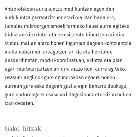
Antibiotikoen aurkikuntza medikuntzan egon den
aurkikuntza garrantzitsuenetarikoa izan bada ere,
tamalez mikroorganismoek farmako hauei aurre egiteko
bidea aurkitu dute, eta erresistente bihurtzen ari dira.
Mundu mailan arazo honen inguruan dagoen kontzientzia
maila nabarmen areagotzen ari da eta herrialde
desberdinetan, modu koordinatuan, ekintza eta plan
ugari martxan jartzen ari dira arazo honi aurre egiteko.
Osasun-langileok gure egunerokoan egoera honen
aurrean gure esku dagoen guztia egin beharra daukagu,
gure ondorengoek osasunari dagokionez etorkizun hobea
izan dezaten.
Gako-hitzak