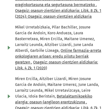
eraginkortasuna eta segurtasuna bermatzeko
,
Osagaiz: osasun-zientzien aldizkaria: Libk. 8 Zk. 1
(2024): Osagaiz: osasun-zientzien aldizkaria
Mikel Urretabizkaia, Pilar Bachiller, Josune
Garcia de Andoin, Koro Andueza, Laura
Basterretxea, Miren Ercilla, Maitane Umenez,
Larraitz Leunda, Aitziber Lizardi, June Landa
Alberdi, Garbiñe Lizeaga,
Online farmazia-arreta
onkologiaren arloan: eredu pilotu berriak
garatzen
,
Osagaiz: osasun-zientzien aldizkaria:
Libk. 4 Zk. 1 (2020)
Miren Ercilla, Aitziber Lizardi, Miren Josune
Garcia de Andoin, Maitane Umerez, June Landa,
Larraitz Leunda, Mikel Urretavizcaya, Leire
Ulacia, Idoia Beristain,
Betalaktamikoekiko
alergia: osasun-langileon erantzukizuna
,
Osagaiz: osasun-zientzien aldizkaria: Libk. 6 Zk. 1