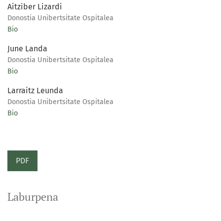
Aitziber Lizardi
Donostia Unibertsitate Ospitalea
Bio
June Landa
Donostia Unibertsitate Ospitalea
Bio
Larraitz Leunda
Donostia Unibertsitate Ospitalea
Bio
PDF
Laburpena