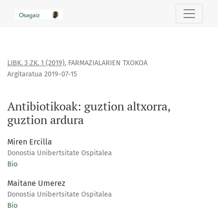
Antibiotikoak: guztion altxorra, guztion ardura
LIBK. 3 ZK. 1 (2019)
,
FARMAZIALARIEN TXOKOA
Argitaratua 2019-07-15
Antibiotikoak: guztion altxorra,
guztion ardura
Miren Ercilla
Donostia Unibertsitate Ospitalea
Bio
Maitane Umerez
Donostia Unibertsitate Ospitalea
Bio