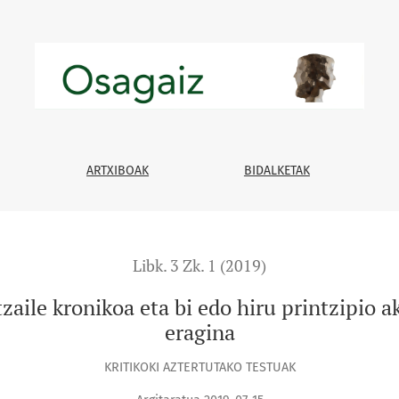
 bi edo hiru printzipio aktibo dituzten inhalagailuen eragina
ARTXIBOAK
BIDALKETAK
Libk. 3 Zk. 1 (2019)
zaile kronikoa eta bi edo hiru printzipio a
eragina
KRITIKOKI AZTERTUTAKO TESTUAK