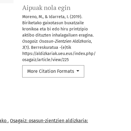
Aipuak nola egin
Moreno, M., & Idarreta, I. (2019).
Biriketako gaixotasun buxatzaile
kronikoa eta bi edo hiru printzipio
aktibo dituzten inhalagailuen eragina.
Osagaiz: Osasun-Zientzien Aldizkaria
,
3
(1). Berreskuratua -(e)tik
https://aldizkariak.ueu.eus/index.php/
osagaiz/article/view/225
More Citation Formats
rako
,
Osagaiz: osasun-zientzien aldizkaria: