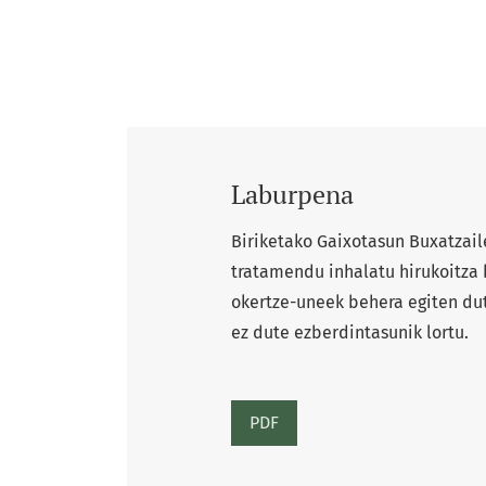
Laburpena
Biriketako Gaixotasun Buxatzai
tratamendu inhalatu hirukoitza 
okertze-uneek behera egiten dut
ez dute ezberdintasunik lortu.
PDF