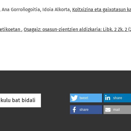
 Ana Gorroñogoitia, Idoia Alkorta,
Koltxizina eta gaixotasun 
betikoetan
,
Osagaiz: osasun-zientzien aldizkaria: Libk. 2 Zk. 2 (
tweet
share
ikulu bat bidali
share
mail