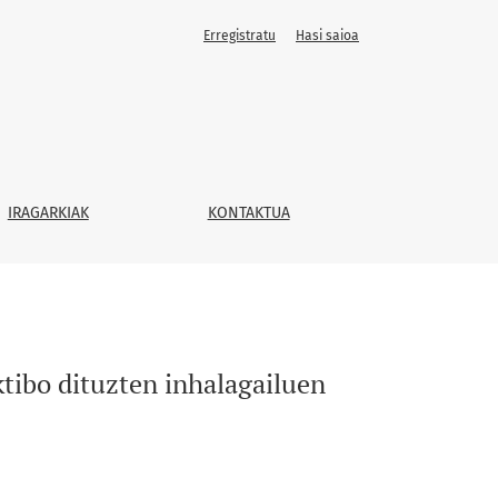
Erregistratu
Hasi saioa
IRAGARKIAK
KONTAKTUA
ktibo dituzten inhalagailuen