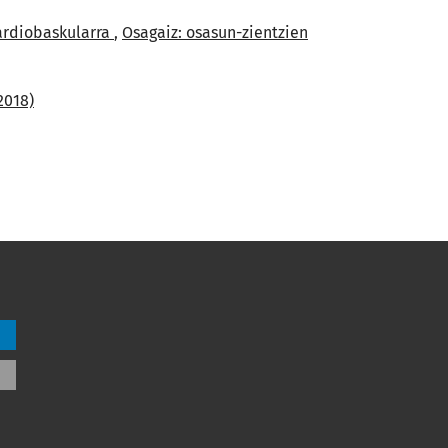
kardiobaskularra
,
Osagaiz: osasun-zientzien
2018)