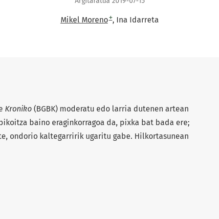
Argitaratua 2019-07-15
+
Mikel Moreno
Ina Idarreta
le
Kroniko
(BGBK) moderatu edo larria dutenen artean
bikoitza baino eraginkorragoa da, pixka bat bada ere;
e, ondorio kaltegarririk ugaritu gabe. Hilkortasunean