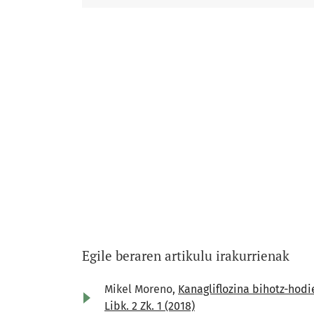
Egile beraren artikulu irakurrienak
Mikel Moreno,
Kanagliflozina bihotz-hod
Libk. 2 Zk. 1 (2018)