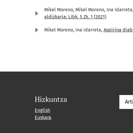
Mikel Moreno, Mikel Moreno, Ina Idarreta,
aldizkaria: Libk. 5 Zk. 1 (2021)
Mikel Moreno, Ina Idarreta,
Aspirina dia
Hizkuntza
Art
English
Euskara