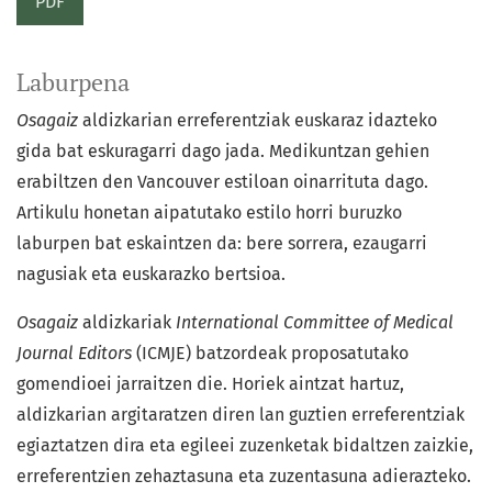
PDF
Laburpena
Osagaiz
aldizkarian erreferentziak euskaraz idazteko
gida bat eskuragarri dago jada. Medikuntzan gehien
erabiltzen den Vancouver estiloan oinarrituta dago.
Artikulu honetan aipatutako estilo horri buruzko
laburpen bat eskaintzen da: bere sorrera, ezaugarri
nagusiak eta euskarazko bertsioa.
Osagaiz
aldizkariak
International Committee of Medical
Journal Editors
(ICMJE) batzordeak proposatutako
gomendioei jarraitzen die. Horiek aintzat hartuz,
aldizkarian argitaratzen diren lan guztien erreferentziak
egiaztatzen dira eta egileei zuzenketak bidaltzen zaizkie,
erreferentzien zehaztasuna eta zuzentasuna adierazteko.