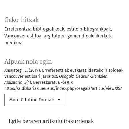
Gako-hitzak
Erreferentzia bibliografikoak
estilo bibliografikoak
Vancouver estiloa
argitalpen-gomendioak
ikerketa
medikoa
Aipuak nola egin
Ansuategi, E. (2019). Erreferentziak euskaraz idazteko irizpideak
Vancouver estiloari jarraituz.
Osagaiz: Osasun-Zientzien
Aldizkaria
,
3
(1). Berreskuratua -(e)tik
https://aldizkariak.ueu.eus/index.php/osagaiz/article/view/257
More Citation Formats
Egile beraren artikulu irakurrienak