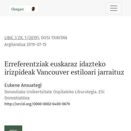
Erreferentziak euskaraz idazteko irizpideak Vancouver estilo
LIBK. 3 ZK. 1 (2019)
,
DOSI TXIKITAN
Argitaratua 2019-07-15
Erreferentziak euskaraz idazteko
irizpideak Vancouver estiloari jarraituz
Eukene Ansuategi
Donostiako Unibertsitate Ospitaleko Liburutegia. ESI
Donostialdea
http://orcid.org/0000-0002-0400-0679