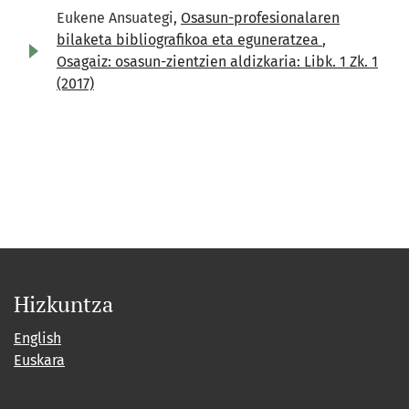
Eukene Ansuategi,
Osasun-profesionalaren
bilaketa bibliografikoa eta eguneratzea
,
Osagaiz: osasun-zientzien aldizkaria: Libk. 1 Zk. 1
(2017)
Hizkuntza
English
Euskara