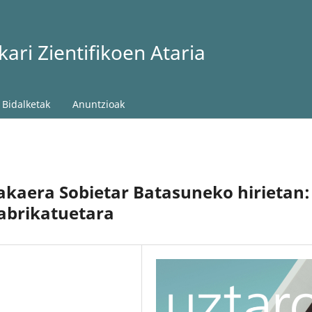
ari Zientifikoen Ataria
Bidalketak
Anuntzioak
lakaera Sobietar Batasuneko hirietan:
abrikatuetara