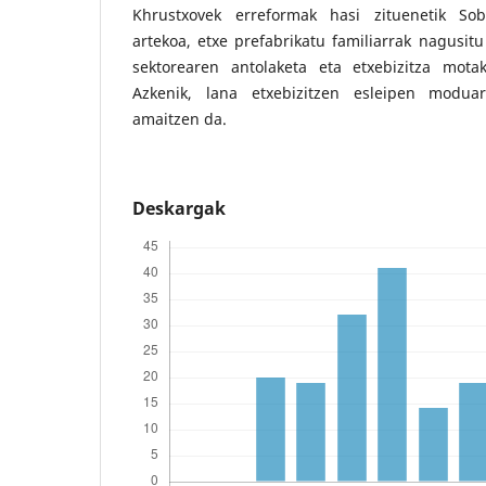
Khrustxovek erreformak hasi zituenetik So
artekoa, etxe prefabrikatu familiarrak nagusitu
sektorearen antolaketa eta etxebizitza mota
Azkenik, lana etxebizitzen esleipen modua
amaitzen da.
Deskargak