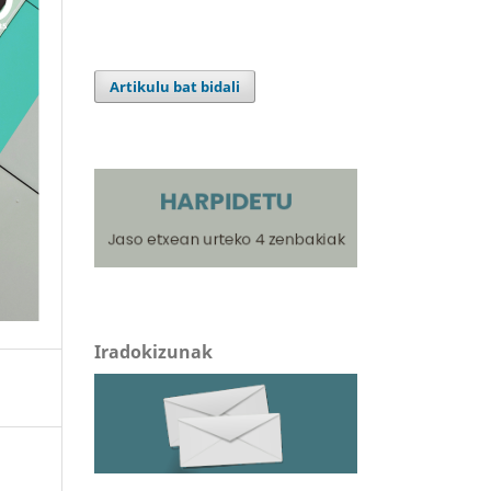
Artikulu bat bidali
Iradokizunak