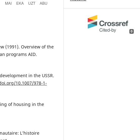
0
ew (1991). Overview of the
rban programs AID.
 development in the USSR.
doi.org/10.1007/978-1-
ing of housing in the
:
autaire: L’histoire