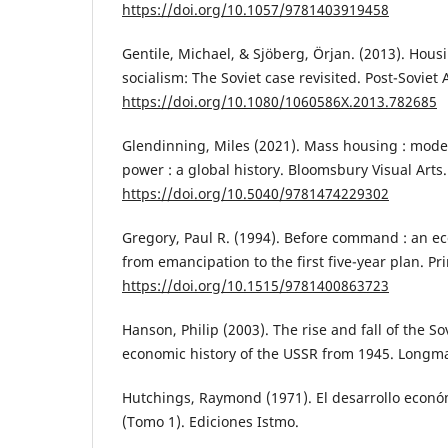
https://doi.org/10.1057/9781403919458
Gentile, Michael, & Sjöberg, Örjan. (2013). Hous
socialism: The Soviet case revisited. Post-Soviet 
https://doi.org/10.1080/1060586X.2013.782685
Glendinning, Miles (2021). Mass housing : mode
power : a global history. Bloomsbury Visual Arts.
https://doi.org/10.5040/9781474229302
Gregory, Paul R. (1994). Before command : an ec
from emancipation to the first five-year plan. Pr
https://doi.org/10.1515/9781400863723
Hanson, Philip (2003). The rise and fall of the S
economic history of the USSR from 1945. Longm
Hutchings, Raymond (1971). El desarrollo econó
(Tomo 1). Ediciones Istmo.