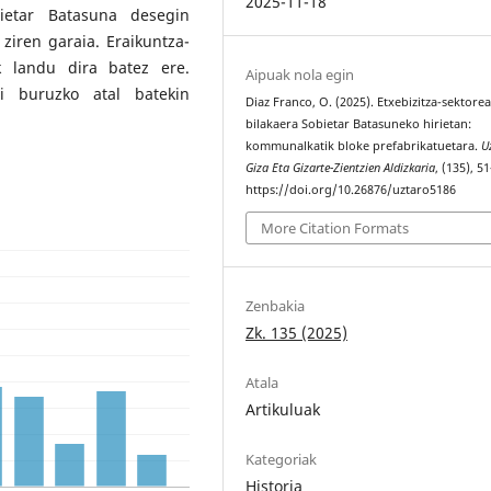
2025-11-18
bietar Batasuna desegin
 ziren garaia. Eraikuntza-
k landu dira batez ere.
Aipuak nola egin
ri buruzko atal batekin
Diaz Franco, O. (2025). Etxebizitza-sektore
bilakaera Sobietar Batasuneko hirietan:
kommunalkatik bloke prefabrikatuetara.
U
Giza Eta Gizarte-Zientzien Aldizkaria
, (135), 5
https://doi.org/10.26876/uztaro5186
More Citation Formats
Zenbakia
Zk. 135 (2025)
Atala
Artikuluak
Kategoriak
Historia