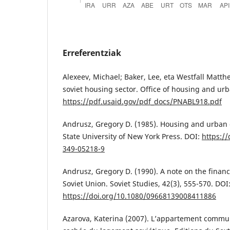
Erreferentziak
Alexeev, Michael; Baker, Lee, eta Westfall Matth
soviet housing sector. Office of housing and u
https://pdf.usaid.gov/pdf_docs/PNABL918.pdf
Andrusz, Gregory D. (1985). Housing and urban
State University of New York Press. DOI:
https://
349-05218-9
Andrusz, Gregory D. (1990). A note on the financ
Soviet Union. Soviet Studies, 42(3), 555-570. DOI
https://doi.org/10.1080/09668139008411886
Azarova, Katerina (2007). L’appartement commun