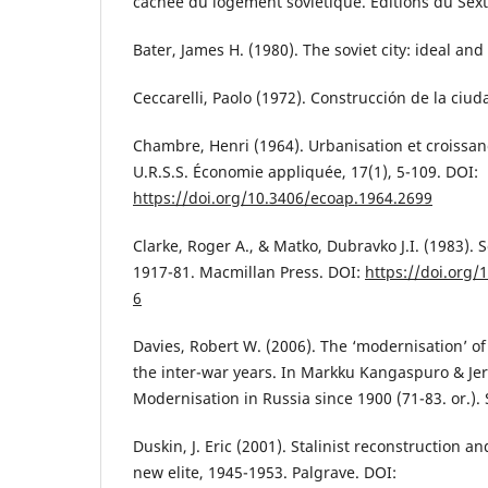
cachée du logement soviétique. Editions du Sext
Bater, James H. (1980). The soviet city: ideal and
Ceccarelli, Paolo (1972). Construcción de la ciuda
Chambre, Henri (1964). Urbanisation et croiss
U.R.S.S. Économie appliquée, 17(1), 5-109. DOI:
https://doi.org/10.3406/ecoap.1964.2699
Clarke, Roger A., & Matko, Dubravko J.I. (1983). 
1917-81. Macmillan Press. DOI:
https://doi.org/
6
Davies, Robert W. (2006). The ‘modernisation’ of
the inter-war years. In Markku Kangaspuro & Jer
Modernisation in Russia since 1900 (71-83. or.).
Duskin, J. Eric (2001). Stalinist reconstruction a
new elite, 1945-1953. Palgrave. DOI: