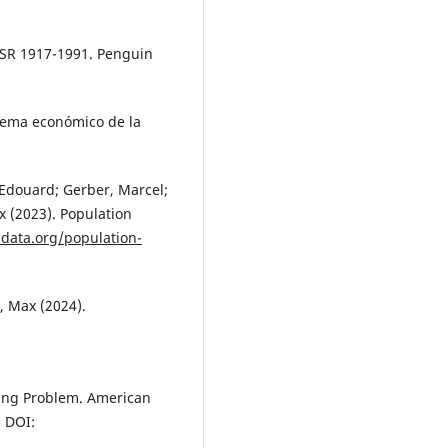
USSR 1917-1991. Penguin
stema económico de la
 Edouard; Gerber, Marcel;
x (2023). Population
ndata.org/population-
, Max (2024).
sing Problem. American
. DOI: