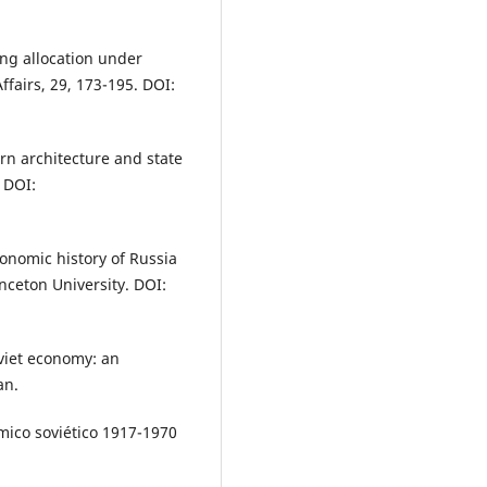
ing allocation under
Affairs, 29, 173-195. DOI:
rn architecture and state
 DOI:
onomic history of Russia
inceton University. DOI:
oviet economy: an
an.
mico soviético 1917-1970