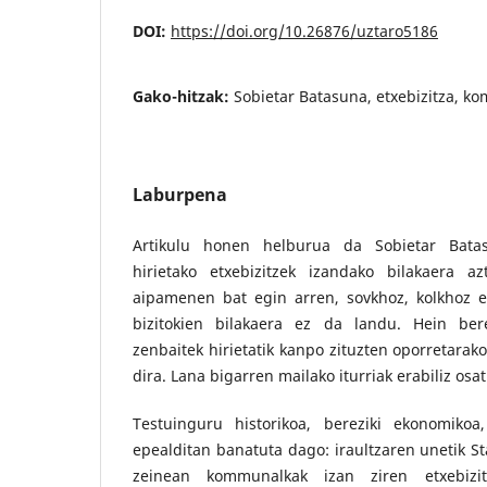
DOI:
https://doi.org/10.26876/uztaro5186
Gako-hitzak:
Sobietar Batasuna, etxebizitza, k
Laburpena
Artikulu honen helburua da Sobietar Batas
hirietako etxebizitzek izandako bilakaera a
aipamenen bat egin arren, sovkhoz, kolkhoz et
bizitokien bilakaera ez da landu. Hein be
zenbaitek hirietatik kanpo zituzten oporretarako
dira. Lana bigarren mailako iturriak erabiliz osa
Testuinguru historikoa, bereziki ekonomikoa
epealditan banatuta dago: iraultzaren unetik St
zeinean kommunalkak izan ziren etxebizi