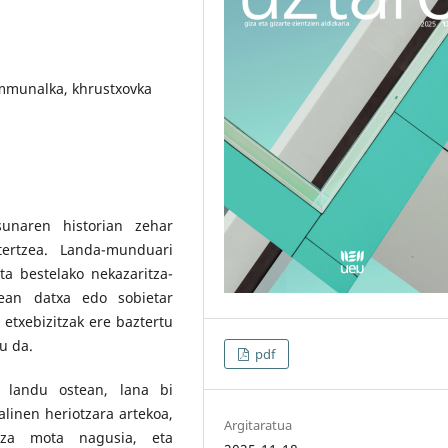
ommunalka, khrustxovka
unaren historian zehar
ztertzea. Landa-munduari
a bestelako nekazaritza-
rean datxa edo sobietar
 etxebizitzak ere baztertu
tu da.
pdf
, landu ostean, lana bi
alinen heriotzara artekoa,
Argitaratua
tza mota nagusia, eta