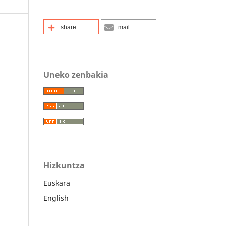
share
mail
Uneko zenbakia
Hizkuntza
Euskara
English