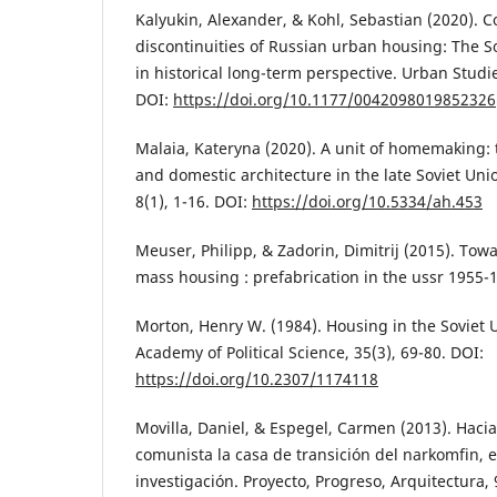
Kalyukin, Alexander, & Kohl, Sebastian (2020). C
discontinuities of Russian urban housing: The 
in historical long-term perspective. Urban Studie
DOI:
https://doi.org/10.1177/0042098019852326
Malaia, Kateryna (2020). A unit of homemaking: 
and domestic architecture in the late Soviet Unio
8(1), 1-16. DOI:
https://doi.org/10.5334/ah.453
Meuser, Philipp, & Zadorin, Dimitrij (2015). Towa
mass housing : prefabrication in the ussr 1955
Morton, Henry W. (1984). Housing in the Soviet 
Academy of Political Science, 35(3), 69-80. DOI:
https://doi.org/10.2307/1174118
Movilla, Daniel, & Espegel, Carmen (2013). Haci
comunista la casa de transición del narkomfin, 
investigación. Proyecto, Progreso, Arquitectura, 