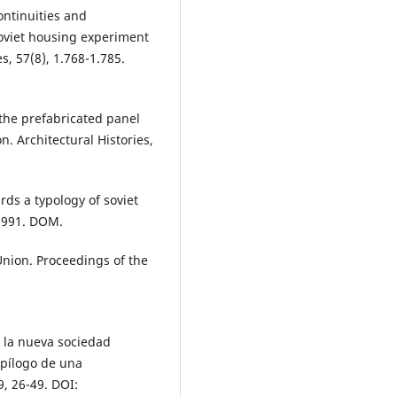
ontinuities and
Soviet housing experiment
s, 57(8), 1.768-1.785.
the prefabricated panel
n. Architectural Histories,
rds a typology of soviet
-1991. DOM.
Union. Proceedings of the
a la nueva sociedad
epílogo de una
9, 26-49. DOI: