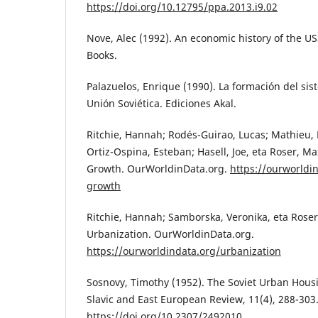
https://doi.org/10.12795/ppa.2013.i9.02
Nove, Alec (1992). An economic history of the 
Books.
Palazuelos, Enrique (1990). La formación del si
Unión Soviética. Ediciones Akal.
Ritchie, Hannah; Rodés-Guirao, Lucas; Mathieu,
Ortiz-Ospina, Esteban; Hasell, Joe, eta Roser, Ma
Growth. OurWorldinData.org.
https://ourworldi
growth
Ritchie, Hannah; Samborska, Veronika, eta Roser
Urbanization. OurWorldinData.org.
https://ourworldindata.org/urbanization
Sosnovy, Timothy (1952). The Soviet Urban Hou
Slavic and East European Review, 11(4), 288-303
https://doi.org/10.2307/2492010