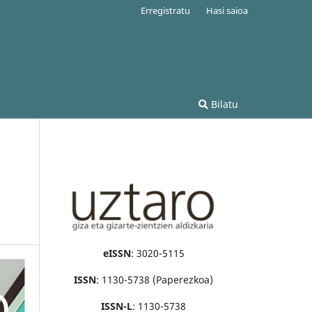
Erregistratu
Hasi saioa
Bilatu
eISSN
: 3020-5115
ISSN
: 1130-5738 (Paperezkoa)
ISSN-L
: 1130-5738