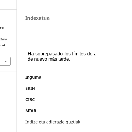
Indexatua
aren
ztaro.
1–74.
Inguma
ERIH
CIRC
MIAR
Indize eta adierazle guztiak