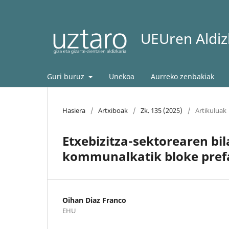
UEUren Aldizk
Guri buruz
Unekoa
Aurreko zenbakiak
Hasiera
/
Artxiboak
/
Zk. 135 (2025)
/
Artikuluak
Etxebizitza-sektorearen bi
kommunalkatik bloke pref
Oihan Diaz Franco
EHU