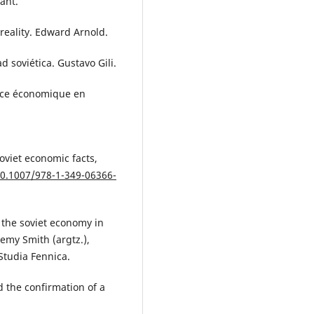
ant.
 reality. Edward Arnold.
d soviética. Gustavo Gili.
ance économique en
Soviet economic facts,
10.1007/978-1-349-06366-
 the soviet economy in
emy Smith (argtz.),
 Studia Fennica.
nd the confirmation of a