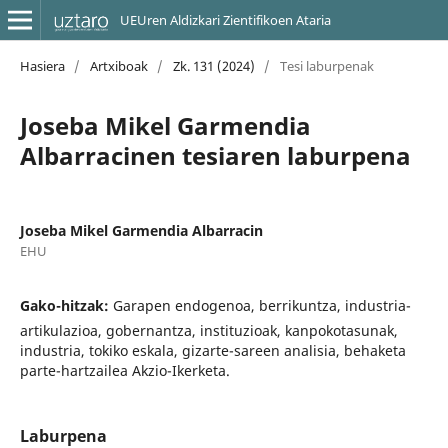
UEUren Aldizkari Zientifikoen Ataria
Hasiera
/
Artxiboak
/
Zk. 131 (2024)
/
Tesi laburpenak
Joseba Mikel Garmendia
Albarracinen tesiaren laburpena
Joseba Mikel Garmendia Albarracin
EHU
Gako-hitzak:
Garapen endogenoa, berrikuntza, industria-
artikulazioa, gobernantza, instituzioak, kanpokotasunak,
industria, tokiko eskala, gizarte-sareen analisia, behaketa
parte-hartzailea Akzio-Ikerketa.
Laburpena