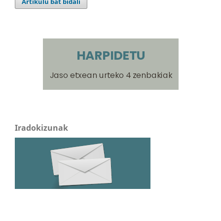
Artikulu bat bidali
Iradokizunak