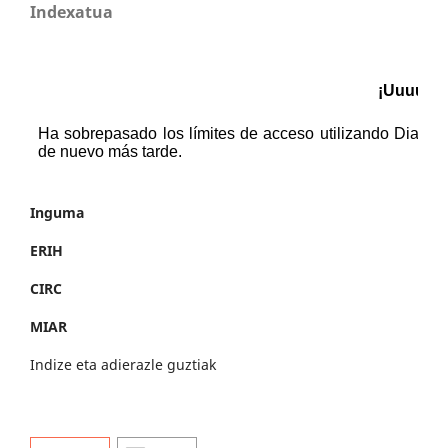
Indexatua
Inguma
ERIH
CIRC
MIAR
Indize eta adierazle guztiak