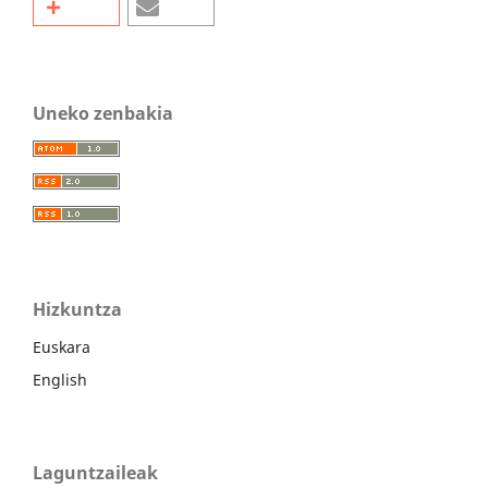
Uneko zenbakia
Hizkuntza
Euskara
English
Laguntzaileak