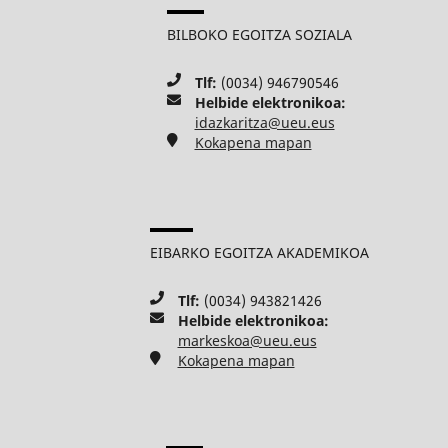
BILBOKO EGOITZA SOZIALA
Tlf:
(0034) 946790546
Helbide elektronikoa:
idazkaritza@ueu.eus
Kokapena mapan
EIBARKO EGOITZA AKADEMIKOA
Tlf:
(0034) 943821426
Helbide elektronikoa:
markeskoa@ueu.eus
Kokapena mapan