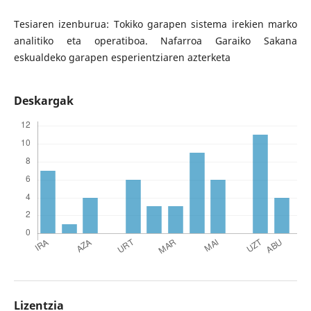
Tesiaren izenburua: Tokiko garapen sistema irekien marko
analitiko eta operatiboa. Nafarroa Garaiko Sakana
eskualdeko garapen esperientziaren azterketa
Deskargak
Lizentzia