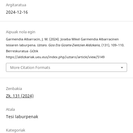
Argitaratua
2024-12-16
Aipuak nola egin
Garmendia Albarracin, J. M. (2024). Joseba Mikel Garmendia Albarracinen
tesiaren laburpena.
Uztaro. Giza Eta Gizarte-Zientzien Aldizkaria
, (131), 109–110.
Berreskuratua -(e)tik
https://aldizkariak.ueu.eus/index.php/uztaro/article/view/5149
More Citation Formats
Zenbakia
Zk. 131 (2024)
Atala
Tesi laburpenak
Kategoriak