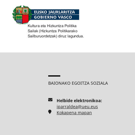
BAIONAKO EGOITZA SOZIALA
Helbide elektronikoa:
iparraldea@ueu.eus
Kokapena mapan