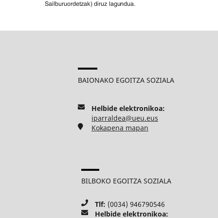
BAIONAKO EGOITZA SOZIALA
Helbide elektronikoa:
iparraldea@ueu.eus
Kokapena mapan
BILBOKO EGOITZA SOZIALA
Tlf:
(0034) 946790546
Helbide elektronikoa: