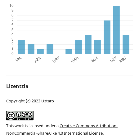
Lizentzia
Copyright (c) 2022 Uztaro
This work is licensed under a
Creative Commons Attribution-
NonCommercial-ShareAlike 4.0 International License
.