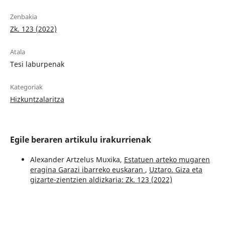
Zenbakia
Zk. 123 (2022)
Atala
Tesi laburpenak
Kategoriak
Hizkuntzalaritza
Egile beraren artikulu irakurrienak
Alexander Artzelus Muxika,
Estatuen arteko mugaren
eragina Garazi ibarreko euskaran
,
Uztaro. Giza eta
gizarte-zientzien aldizkaria: Zk. 123 (2022)