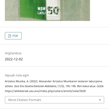
PDF
Argitaratua
2022-12-02
Aipuak nola egin
Artzelus Muxika, A. (2022). Alexander Artzelus Muxikaren tesiaren laburpena.
Uztaro. Giza Eta Gizarte-Zientzien Aldizkaria
, (123), 195–196. Berreskuratua -(e)tik
https://aldizkariak.ueu.eus/index.php/uztaro/article/view/5028
More Citation Formats