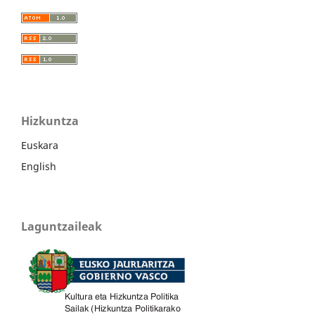
Hizkuntza
Euskara
English
Laguntzaileak