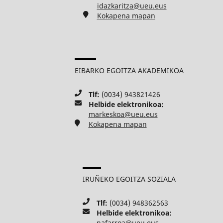
idazkaritza@ueu.eus
Kokapena mapan
EIBARKO EGOITZA AKADEMIKOA
Tlf:
(0034) 943821426
Helbide elektronikoa:
markeskoa@ueu.eus
Kokapena mapan
IRUÑEKO EGOITZA SOZIALA
Tlf:
(0034) 948362563
Helbide elektronikoa:
nafarroa@ueu.eus