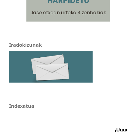
Iradokizunak
Indexatua