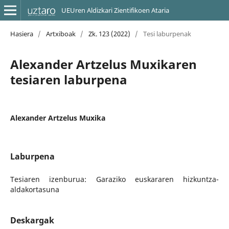
UEUren Aldizkari Zientifikoen Ataria
Hasiera
/
Artxiboak
/
Zk. 123 (2022)
/
Tesi laburpenak
Alexander Artzelus Muxikaren
tesiaren laburpena
Alexander Artzelus Muxika
Laburpena
Tesiaren izenburua: Garaziko euskararen hizkuntza-
aldakortasuna
Deskargak