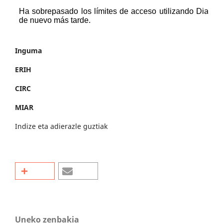
Inguma
ERIH
CIRC
MIAR
Indize eta adierazle guztiak
Uneko zenbakia