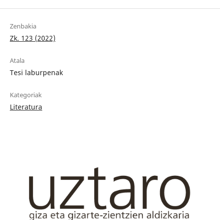
Zenbakia
Zk. 123 (2022)
Atala
Tesi laburpenak
Kategoriak
Literatura