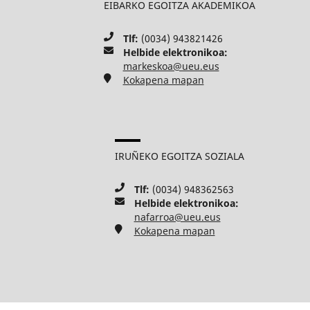
EIBARKO EGOITZA AKADEMIKOA
Tlf:
(0034) 943821426
Helbide elektronikoa:
markeskoa@ueu.eus
Kokapena mapan
IRUÑEKO EGOITZA SOZIALA
Tlf:
(0034) 948362563
Helbide elektronikoa:
nafarroa@ueu.eus
Kokapena mapan