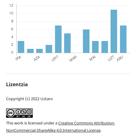
Lizentzia
Copyright (c) 2022 Uztaro
This work is licensed under a
Creative Commons Attribution-
NonCommercial-ShareAlike 4.0 International License
.