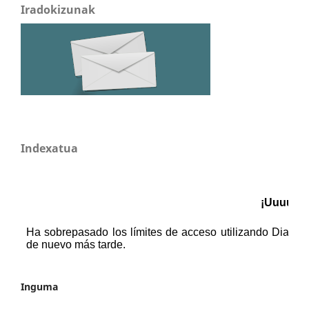
Iradokizunak
Indexatua
Inguma