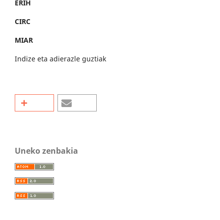
ERIH
CIRC
MIAR
Indize eta adierazle guztiak
Uneko zenbakia