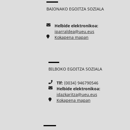
BAIONAKO EGOITZA SOZIALA
Helbide elektronikoa:
iparraldea@ueu.eus
Kokapena mapan
BILBOKO EGOITZA SOZIALA
Tlf:
(0034) 946790546
Helbide elektronikoa:
idazkaritza@ueu.eus
Kokapena mapan