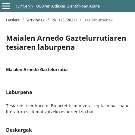
UEUren Aldizkari Zientifikoen Ataria
Hasiera
/
Artxiboak
/
Zk. 123 (2022)
/
Tesi laburpenak
Maialen Arnedo Gaztelurrutiaren
tesiaren laburpena
Maialen Arnedo Gaztelurrutia
Laburpena
Tesiaren izenburua: Bularretik mintzora egitasmoa: haur
literatura sistematizatzeko esperientzia bat
Deskargak