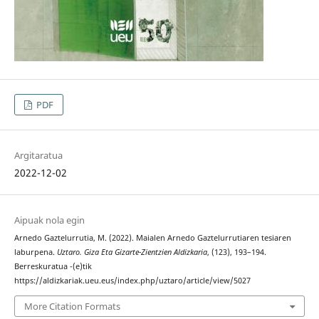
PDF
Argitaratua
2022-12-02
Aipuak nola egin
Arnedo Gaztelurrutia, M. (2022). Maialen Arnedo Gaztelurrutiaren tesiaren
laburpena.
Uztaro. Giza Eta Gizarte-Zientzien Aldizkaria
, (123), 193–194.
Berreskuratua -(e)tik
https://aldizkariak.ueu.eus/index.php/uztaro/article/view/5027
More Citation Formats