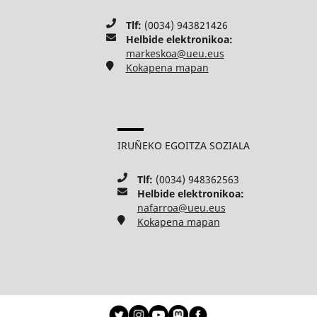
Tlf:
(0034) 943821426
Helbide elektronikoa:
markeskoa@ueu.eus
Kokapena mapan
IRUÑEKO EGOITZA SOZIALA
Tlf:
(0034) 948362563
Helbide elektronikoa:
nafarroa@ueu.eus
Kokapena mapan