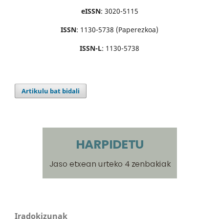
eISSN
: 3020-5115
ISSN
: 1130-5738 (Paperezkoa)
ISSN-L
: 1130-5738
Artikulu bat bidali
Iradokizunak