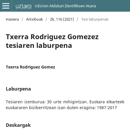
UEUren Aldizkari Zientifikoen Ataria
Hasiera
/
Artxiboak
/
Zk. 116 (2021)
/
Tesi laburpenak
Txerra Rodriguez Gomezez
tesiaren laburpena
Txerra Rodriguez Gomez
Laburpena
Tesiaren izenburua: 30 urte mihigintzan. Euskara elkarteek
euskararen biziberritzean izan duten eragina: 1987-2017
Deskargak