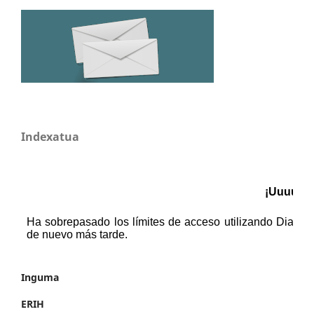
Indexatua
Inguma
ERIH