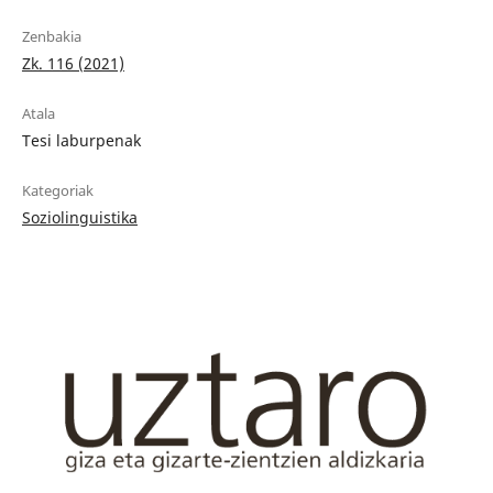
Zenbakia
Zk. 116 (2021)
Atala
Tesi laburpenak
Kategoriak
Soziolinguistika