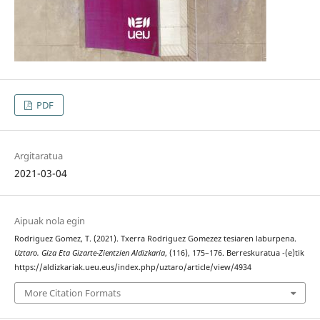
PDF
Argitaratua
2021-03-04
Aipuak nola egin
Rodriguez Gomez, T. (2021). Txerra Rodriguez Gomezez tesiaren laburpena.
Uztaro. Giza Eta Gizarte-Zientzien Aldizkaria
, (116), 175–176. Berreskuratua -(e)tik
https://aldizkariak.ueu.eus/index.php/uztaro/article/view/4934
More Citation Formats