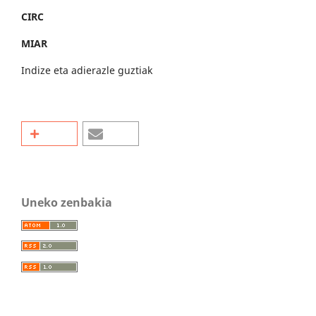
CIRC
MIAR
Indize eta adierazle guztiak
Uneko zenbakia