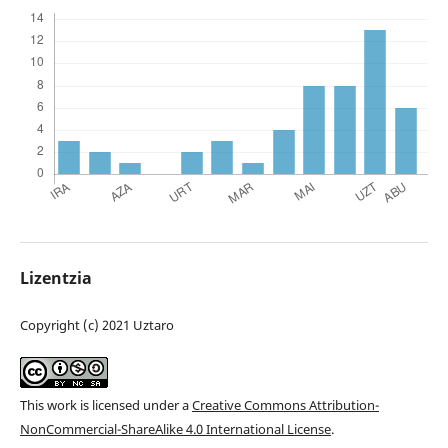
Lizentzia
Copyright (c) 2021 Uztaro
This work is licensed under a
Creative Commons Attribution-
NonCommercial-ShareAlike 4.0 International License
.