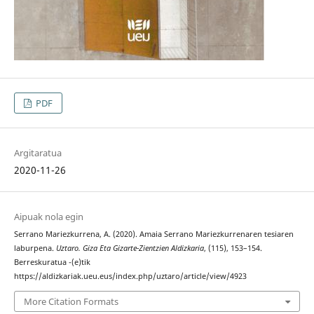
PDF
Argitaratua
2020-11-26
Aipuak nola egin
Serrano Mariezkurrena, A. (2020). Amaia Serrano Mariezkurrenaren tesiaren
laburpena.
Uztaro. Giza Eta Gizarte-Zientzien Aldizkaria
, (115), 153–154.
Berreskuratua -(e)tik
https://aldizkariak.ueu.eus/index.php/uztaro/article/view/4923
More Citation Formats