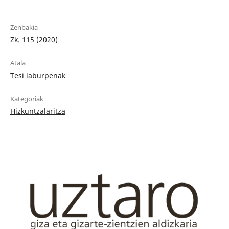
Zenbakia
Zk. 115 (2020)
Atala
Tesi laburpenak
Kategoriak
Hizkuntzalaritza