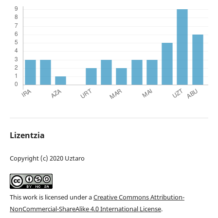
Lizentzia
Copyright (c) 2020 Uztaro
This work is licensed under a
Creative Commons Attribution-
NonCommercial-ShareAlike 4.0 International License
.