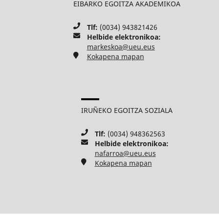
EIBARKO EGOITZA AKADEMIKOA
Tlf:
(0034) 943821426
Helbide elektronikoa:
markeskoa@ueu.eus
Kokapena mapan
IRUÑEKO EGOITZA SOZIALA
Tlf:
(0034) 948362563
Helbide elektronikoa:
nafarroa@ueu.eus
Kokapena mapan