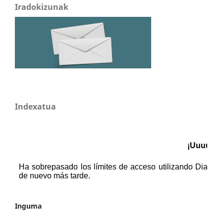
Iradokizunak
Indexatua
Inguma