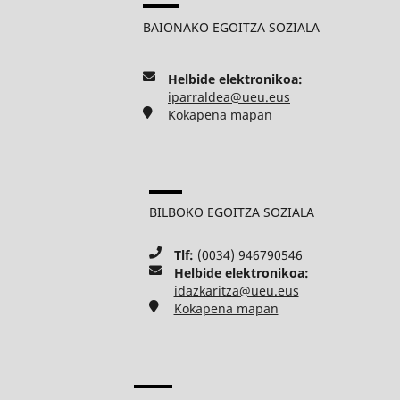
BAIONAKO EGOITZA SOZIALA
Helbide elektronikoa:
iparraldea@ueu.eus
Kokapena mapan
BILBOKO EGOITZA SOZIALA
Tlf:
(0034) 946790546
Helbide elektronikoa:
idazkaritza@ueu.eus
Kokapena mapan