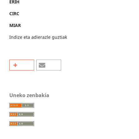
ERIH
CIRC
MIAR
Indize eta adierazle guztiak
Uneko zenbakia