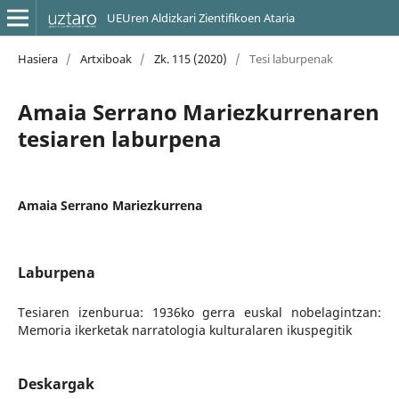
UEUren Aldizkari Zientifikoen Ataria
Hasiera
/
Artxiboak
/
Zk. 115 (2020)
/
Tesi laburpenak
Amaia Serrano Mariezkurrenaren
tesiaren laburpena
Amaia Serrano Mariezkurrena
Laburpena
Tesiaren izenburua: 1936ko gerra euskal nobelagintzan:
Memoria ikerketak narratologia kulturalaren ikuspegitik
Deskargak